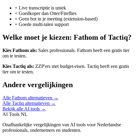
+
Live transcriptie is uniek
+
Goedkoper dan Otter/Fireflies
+
Geen bot in je meeting (extension-based)
+
Goede multi-talen support
Welke moet je kiezen:
Fathom
of
Tactiq
?
Kies
Fathom
als:
Sales professionals
.
Fathom heeft een gratis tier
om te testen.
Kies
Tactiq
als:
ZZP'ers met budget-eisen
.
Tactiq heeft een gratis
tier om te testen.
Andere vergelijkingen
Alle
Fathom
alternatieven →
Alle
Tactiq
alternatieven →
Bekijk alle AI tools →
AI Tools NL
Onafhankelijke vergelijkingen van AI tools voor Nederlandse
professionals, ondernemers en studenten.