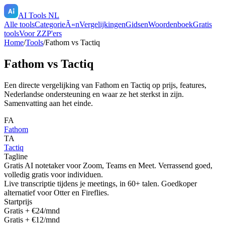
AI Tools NL
Alle tools
CategorieÃ«n
Vergelijkingen
Gidsen
Woordenboek
Gratis
tools
Voor ZZP'ers
Home
/
Tools
/
Fathom
vs
Tactiq
Fathom
vs
Tactiq
Een directe vergelijking van
Fathom
en
Tactiq
op prijs, features,
Nederlandse ondersteuning en waar ze het sterkst in zijn.
Samenvatting aan het einde.
FA
Fathom
TA
Tactiq
Tagline
Gratis AI notetaker voor Zoom, Teams en Meet. Verrassend goed,
volledig gratis voor individuen.
Live transcriptie tijdens je meetings, in 60+ talen. Goedkoper
alternatief voor Otter en Fireflies.
Startprijs
Gratis + €24/mnd
Gratis + €12/mnd