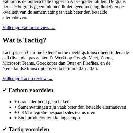
Fathom is de onderschatte topper in AI vergadernotulen. De gratis
tier is écht gratis (geen minuten limiet, geen meeting limiet) en de
kwaliteit van de samenvatting is vaak beter dan betaalde
alternatieven.
Volledige
Fathom
review →
Wat is
Tactiq
?
Tactiq is een Chrome extension die meetings transcribeert tijdens de
call (live, niet pas achteraf). Werkt op Google Meet, Zoom,
Microsoft Teams. Goedkoper dan Otter en Fireflies, en de
Nederlandse transcriptie is verbeterd in 2025-2026.
Volledige
Tactiq
review →
✓
Fathom
voordelen
+
Gratis tier heeft geen haken
+
Samenvattingen zijn vaak beter dan betaalde alternatieven
+
CRM integratie bespaart sales teams uren
+
Snel productontwikkelingstempo
✓
Tactiq
voordelen