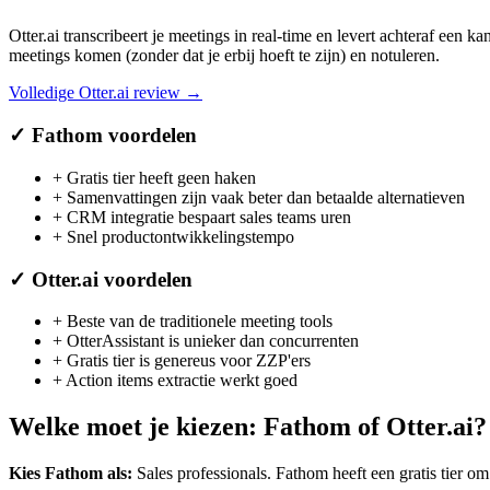
Otter.ai transcribeert je meetings in real-time en levert achteraf ee
meetings komen (zonder dat je erbij hoeft te zijn) en notuleren.
Volledige
Otter.ai
review →
✓
Fathom
voordelen
+
Gratis tier heeft geen haken
+
Samenvattingen zijn vaak beter dan betaalde alternatieven
+
CRM integratie bespaart sales teams uren
+
Snel productontwikkelingstempo
✓
Otter.ai
voordelen
+
Beste van de traditionele meeting tools
+
OtterAssistant is unieker dan concurrenten
+
Gratis tier is genereus voor ZZP'ers
+
Action items extractie werkt goed
Welke moet je kiezen:
Fathom
of
Otter.ai
?
Kies
Fathom
als:
Sales professionals
.
Fathom heeft een gratis tier om 