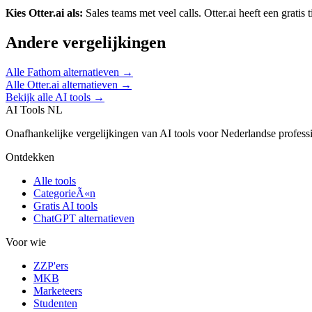
Kies
Otter.ai
als:
Sales teams met veel calls
.
Otter.ai heeft een gratis t
Andere vergelijkingen
Alle
Fathom
alternatieven →
Alle
Otter.ai
alternatieven →
Bekijk alle AI tools →
AI Tools NL
Onafhankelijke vergelijkingen van AI tools voor Nederlandse profess
Ontdekken
Alle tools
CategorieÃ«n
Gratis AI tools
ChatGPT alternatieven
Voor wie
ZZP'ers
MKB
Marketeers
Studenten