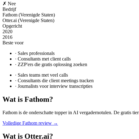
✗ Nee
Bedrijf
Fathom (Verenigde Staten)
Otter.ai (Verenigde Staten)
Opgericht
2020
2016
Beste voor
·
Sales professionals
·
Consultants met client calls
·
ZZP'ers die gratis oplossing zoeken
·
Sales teams met veel calls
·
Consultants die client meetings tracken
·
Journalists voor interview transcripties
Wat is
Fathom
?
Fathom is de onderschatte topper in AI vergadernotulen. De gratis tier 
Volledige
Fathom
review →
Wat is
Otter.ai
?