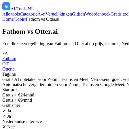
AI Tools NL
Alle tools
CategorieÃ«n
Vergelijkingen
Gidsen
Woordenboek
Gratis too
Home
/
Tools
/
Fathom
vs
Otter.ai
Fathom
vs
Otter.ai
Een directe vergelijking van
Fathom
en
Otter.ai
op prijs, features, Ne
FA
Fathom
OT
Otter.ai
Tagline
Gratis AI notetaker voor Zoom, Teams en Meet. Verrassend goed, voll
Automatische vergadernotulen voor Zoom, Teams en Google Meet. Ned
Startprijs
Gratis + €24/mnd
Gratis + €9/mnd
Gratis tier
✓ Ja
✓ Ja
Nederlandse interface
✗ Nee