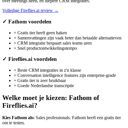
over meetings heen, en diepere CRM integraties.
Volledige
Fireflies.ai
review →
✓
Fathom
voordelen
+
Gratis tier heeft geen haken
+
Samenvattingen zijn vaak beter dan betaalde alternatieven
+
CRM integratie bespaart sales teams uren
+
Snel productontwikkelingstempo
✓
Fireflies.ai
voordelen
+
Beste CRM integraties in z'n klasse
+
Conversation intelligence features zijn enterprise-grade
+
Gratis tier is zeer bruikbaar
+
Goede Nederlandse transcriptie
Welke moet je kiezen:
Fathom
of
Fireflies.ai
?
Kies
Fathom
als:
Sales professionals
.
Fathom heeft een gratis tier
om te testen.