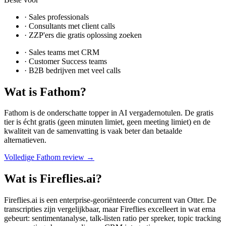
·
Sales professionals
·
Consultants met client calls
·
ZZP'ers die gratis oplossing zoeken
·
Sales teams met CRM
·
Customer Success teams
·
B2B bedrijven met veel calls
Wat is
Fathom
?
Fathom is de onderschatte topper in AI vergadernotulen. De gratis
tier is écht gratis (geen minuten limiet, geen meeting limiet) en de
kwaliteit van de samenvatting is vaak beter dan betaalde
alternatieven.
Volledige
Fathom
review →
Wat is
Fireflies.ai
?
Fireflies.ai is een enterprise-georiënteerde concurrent van Otter. De
transcripties zijn vergelijkbaar, maar Fireflies excelleert in wat erna
gebeurt: sentimentanalyse, talk-listen ratio per spreker, topic tracking