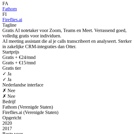
FA
Fathom
FI
Fireflies.ai
Tagline
Gratis AI notetaker voor Zoom, Teams en Meet. Verrassend goed,
volledig gratis voor individuen.
AI meeting assistant die al je calls transcribeert en analyseert. Sterker
in zakelijke CRM-integraties dan Otter.
Startprijs
Gratis + €24/mnd
Gratis + €15/mnd
Gratis tier
✓ Ja
✓ Ja
Nederlandse interface
✗ Nee
✗ Nee
Bedrijf
Fathom (Verenigde Staten)
Fireflies.ai (Verenigde Staten)
Opgericht
2020
2017
Beste voor