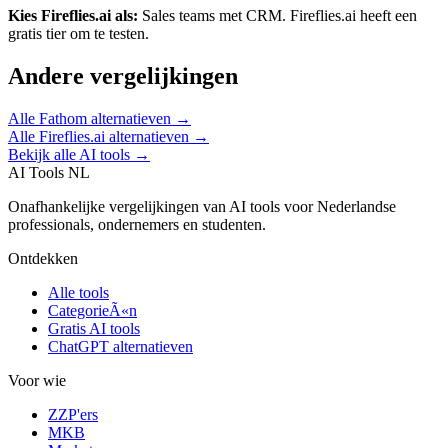
Kies
Fireflies.ai
als:
Sales teams met CRM
.
Fireflies.ai heeft een
gratis tier om te testen.
Andere vergelijkingen
Alle
Fathom
alternatieven →
Alle
Fireflies.ai
alternatieven →
Bekijk alle AI tools →
AI Tools NL
Onafhankelijke vergelijkingen van AI tools voor Nederlandse
professionals, ondernemers en studenten.
Ontdekken
Alle tools
CategorieÃ«n
Gratis AI tools
ChatGPT alternatieven
Voor wie
ZZP'ers
MKB