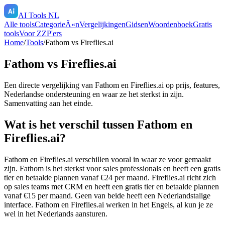
AI Tools NL
Alle tools
CategorieÃ«n
Vergelijkingen
Gidsen
Woordenboek
Gratis
tools
Voor ZZP'ers
Home
/
Tools
/
Fathom
vs
Fireflies.ai
Fathom
vs
Fireflies.ai
Een directe vergelijking van
Fathom
en
Fireflies.ai
op prijs, features,
Nederlandse ondersteuning en waar ze het sterkst in zijn.
Samenvatting aan het einde.
Wat is het verschil tussen Fathom en
Fireflies.ai?
Fathom en Fireflies.ai verschillen vooral in waar ze voor gemaakt
zijn. Fathom is het sterkst voor sales professionals en heeft een gratis
tier en betaalde plannen vanaf €24 per maand. Fireflies.ai richt zich
op sales teams met CRM en heeft een gratis tier en betaalde plannen
vanaf €15 per maand. Geen van beide heeft een Nederlandstalige
interface. Fathom en Fireflies.ai werken in het Engels, al kun je ze
wel in het Nederlands aansturen.