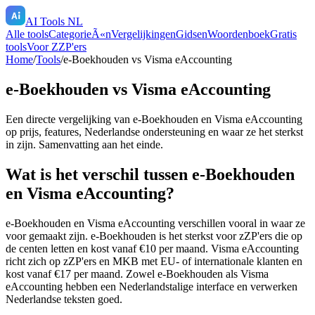
AI Tools NL
Alle tools
CategorieÃ«n
Vergelijkingen
Gidsen
Woordenboek
Gratis
tools
Voor ZZP'ers
Home
/
Tools
/
e-Boekhouden
vs
Visma eAccounting
e-Boekhouden
vs
Visma eAccounting
Een directe vergelijking van
e-Boekhouden
en
Visma eAccounting
op prijs, features, Nederlandse ondersteuning en waar ze het sterkst
in zijn. Samenvatting aan het einde.
Wat is het verschil tussen e-Boekhouden
en Visma eAccounting?
e-Boekhouden en Visma eAccounting verschillen vooral in waar ze
voor gemaakt zijn. e-Boekhouden is het sterkst voor zZP'ers die op
de centen letten en kost vanaf €10 per maand. Visma eAccounting
richt zich op zZP'ers en MKB met EU- of internationale klanten en
kost vanaf €17 per maand. Zowel e-Boekhouden als Visma
eAccounting hebben een Nederlandstalige interface en verwerken
Nederlandse teksten goed.