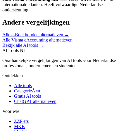
internationale klanten
.
Heeft volwaardige Nederlandse
ondersteuning.
Andere vergelijkingen
Alle
e-Boekhouden
alternatieven →
Alle
Visma eAccounting
alternatieven →
Bekijk alle AI tools →
AI Tools NL
Onafhankelijke vergelijkingen van AI tools voor Nederlandse
professionals, ondernemers en studenten.
Ontdekken
Alle tools
CategorieÃ«n
Gratis AI tools
ChatGPT alternatieven
Voor wie
ZZP'ers
MKB