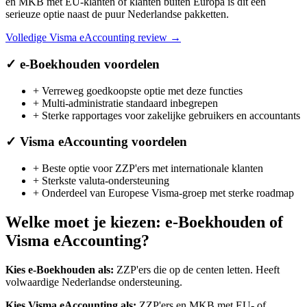
en MKB met EU-klanten of klanten buiten Europa is dit een
serieuze optie naast de puur Nederlandse pakketten.
Volledige
Visma eAccounting
review →
✓
e-Boekhouden
voordelen
+
Verreweg goedkoopste optie met deze functies
+
Multi-administratie standaard inbegrepen
+
Sterke rapportages voor zakelijke gebruikers en accountants
✓
Visma eAccounting
voordelen
+
Beste optie voor ZZP'ers met internationale klanten
+
Sterkste valuta-ondersteuning
+
Onderdeel van Europese Visma-groep met sterke roadmap
Welke moet je kiezen:
e-Boekhouden
of
Visma eAccounting
?
Kies
e-Boekhouden
als:
ZZP'ers die op de centen letten
.
Heeft
volwaardige Nederlandse ondersteuning.
Kies
Visma eAccounting
als:
ZZP'ers en MKB met EU- of