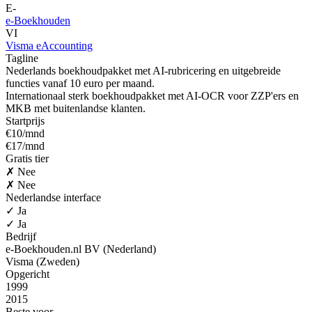
E-
e-Boekhouden
VI
Visma eAccounting
Tagline
Nederlands boekhoudpakket met AI-rubricering en uitgebreide
functies vanaf 10 euro per maand.
Internationaal sterk boekhoudpakket met AI-OCR voor ZZP'ers en
MKB met buitenlandse klanten.
Startprijs
€10/mnd
€17/mnd
Gratis tier
✗ Nee
✗ Nee
Nederlandse interface
✓ Ja
✓ Ja
Bedrijf
e-Boekhouden.nl BV (Nederland)
Visma (Zweden)
Opgericht
1999
2015
Beste voor