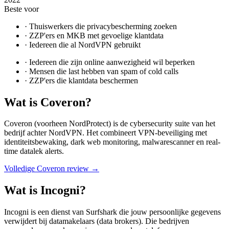
Beste voor
·
Thuiswerkers die privacybescherming zoeken
·
ZZP'ers en MKB met gevoelige klantdata
·
Iedereen die al NordVPN gebruikt
·
Iedereen die zijn online aanwezigheid wil beperken
·
Mensen die last hebben van spam of cold calls
·
ZZP'ers die klantdata beschermen
Wat is
Coveron
?
Coveron (voorheen NordProtect) is de cybersecurity suite van het
bedrijf achter NordVPN. Het combineert VPN-beveiliging met
identiteitsbewaking, dark web monitoring, malwarescanner en real-
time datalek alerts.
Volledige
Coveron
review →
Wat is
Incogni
?
Incogni is een dienst van Surfshark die jouw persoonlijke gegevens
verwijdert bij datamakelaars (data brokers). Die bedrijven