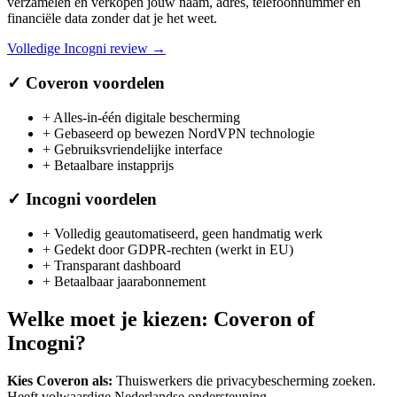
verzamelen en verkopen jouw naam, adres, telefoonnummer en
financiële data zonder dat je het weet.
Volledige
Incogni
review →
✓
Coveron
voordelen
+
Alles-in-één digitale bescherming
+
Gebaseerd op bewezen NordVPN technologie
+
Gebruiksvriendelijke interface
+
Betaalbare instapprijs
✓
Incogni
voordelen
+
Volledig geautomatiseerd, geen handmatig werk
+
Gedekt door GDPR-rechten (werkt in EU)
+
Transparant dashboard
+
Betaalbaar jaarabonnement
Welke moet je kiezen:
Coveron
of
Incogni
?
Kies
Coveron
als:
Thuiswerkers die privacybescherming zoeken
.
Heeft volwaardige Nederlandse ondersteuning.