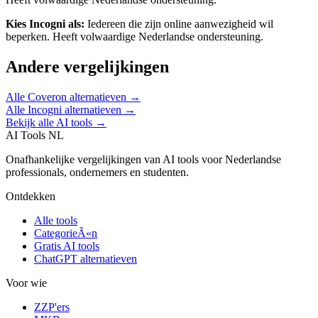
Kies
Incogni
als:
Iedereen die zijn online aanwezigheid wil
beperken
.
Heeft volwaardige Nederlandse ondersteuning.
Andere vergelijkingen
Alle
Coveron
alternatieven →
Alle
Incogni
alternatieven →
Bekijk alle AI tools →
AI Tools NL
Onafhankelijke vergelijkingen van AI tools voor Nederlandse
professionals, ondernemers en studenten.
Ontdekken
Alle tools
CategorieÃ«n
Gratis AI tools
ChatGPT alternatieven
Voor wie
ZZP'ers