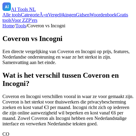
AI Tools NL
Alle tools
CategorieÃ«n
Vergelijkingen
Gidsen
Woordenboek
Gratis
tools
Voor ZZP'ers
Home
/
Tools
/
Coveron
vs
Incogni
Coveron
vs
Incogni
Een directe vergelijking van
Coveron
en
Incogni
op prijs, features,
Nederlandse ondersteuning en waar ze het sterkst in zijn.
Samenvatting aan het einde.
Wat is het verschil tussen Coveron en
Incogni?
Coveron en Incogni verschillen vooral in waar ze voor gemaakt zijn.
Coveron is het sterkst voor thuiswerkers die privacybescherming
zoeken en kost vanaf €3 per maand. Incogni richt zich op iedereen
die zijn online aanwezigheid wil beperken en kost vanaf €6 per
maand. Zowel Coveron als Incogni hebben een Nederlandstalige
interface en verwerken Nederlandse teksten goed.
CO