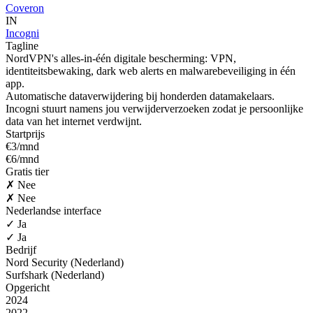
Coveron
IN
Incogni
Tagline
NordVPN's alles-in-één digitale bescherming: VPN,
identiteitsbewaking, dark web alerts en malwarebeveiliging in één
app.
Automatische dataverwijdering bij honderden datamakelaars.
Incogni stuurt namens jou verwijderverzoeken zodat je persoonlijke
data van het internet verdwijnt.
Startprijs
€3/mnd
€6/mnd
Gratis tier
✗ Nee
✗ Nee
Nederlandse interface
✓ Ja
✓ Ja
Bedrijf
Nord Security (Nederland)
Surfshark (Nederland)
Opgericht
2024
2022