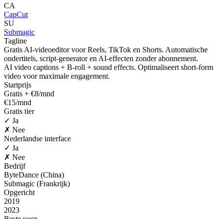
CA
CapCut
SU
Submagic
Tagline
Gratis AI-videoeditor voor Reels, TikTok en Shorts. Automatische
ondertitels, script-generator en AI-effecten zonder abonnement.
AI video captions + B-roll + sound effects. Optimaliseert short-form
video voor maximale engagement.
Startprijs
Gratis + €8/mnd
€15/mnd
Gratis tier
✓ Ja
✗ Nee
Nederlandse interface
✓ Ja
✗ Nee
Bedrijf
ByteDance (China)
Submagic (Frankrijk)
Opgericht
2019
2023
Beste voor