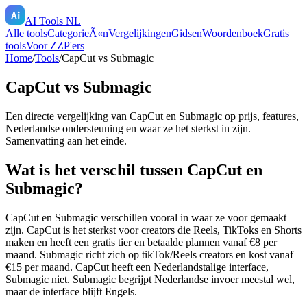
AI Tools NL
Alle tools
CategorieÃ«n
Vergelijkingen
Gidsen
Woordenboek
Gratis
tools
Voor ZZP'ers
Home
/
Tools
/
CapCut
vs
Submagic
CapCut
vs
Submagic
Een directe vergelijking van
CapCut
en
Submagic
op prijs, features,
Nederlandse ondersteuning en waar ze het sterkst in zijn.
Samenvatting aan het einde.
Wat is het verschil tussen CapCut en
Submagic?
CapCut en Submagic verschillen vooral in waar ze voor gemaakt
zijn. CapCut is het sterkst voor creators die Reels, TikToks en Shorts
maken en heeft een gratis tier en betaalde plannen vanaf €8 per
maand. Submagic richt zich op tikTok/Reels creators en kost vanaf
€15 per maand. CapCut heeft een Nederlandstalige interface,
Submagic niet. Submagic begrijpt Nederlandse invoer meestal wel,
maar de interface blijft Engels.