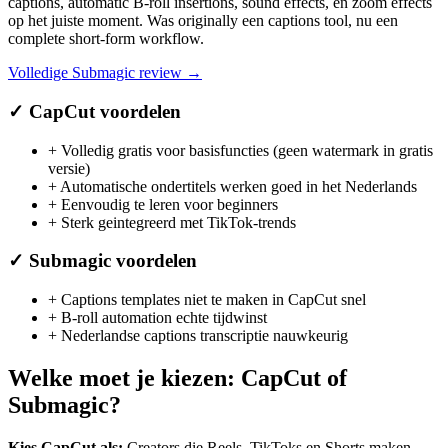
captions, automatic B-roll insertions, sound effects, en zoom effects
op het juiste moment. Was originally een captions tool, nu een
complete short-form workflow.
Volledige
Submagic
review →
✓
CapCut
voordelen
+
Volledig gratis voor basisfuncties (geen watermark in gratis
versie)
+
Automatische ondertitels werken goed in het Nederlands
+
Eenvoudig te leren voor beginners
+
Sterk geintegreerd met TikTok-trends
✓
Submagic
voordelen
+
Captions templates niet te maken in CapCut snel
+
B-roll automation echte tijdwinst
+
Nederlandse captions transcriptie nauwkeurig
Welke moet je kiezen:
CapCut
of
Submagic
?
Kies
CapCut
als:
Creators die Reels, TikToks en Shorts maken
.