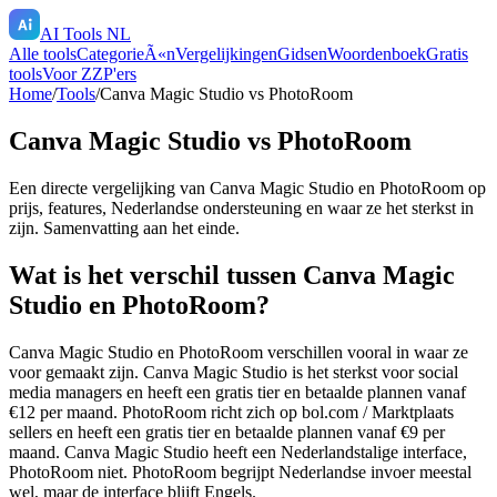
AI Tools NL
Alle tools
CategorieÃ«n
Vergelijkingen
Gidsen
Woordenboek
Gratis
tools
Voor ZZP'ers
Home
/
Tools
/
Canva Magic Studio
vs
PhotoRoom
Canva Magic Studio
vs
PhotoRoom
Een directe vergelijking van
Canva Magic Studio
en
PhotoRoom
op
prijs, features, Nederlandse ondersteuning en waar ze het sterkst in
zijn. Samenvatting aan het einde.
Wat is het verschil tussen Canva Magic
Studio en PhotoRoom?
Canva Magic Studio en PhotoRoom verschillen vooral in waar ze
voor gemaakt zijn. Canva Magic Studio is het sterkst voor social
media managers en heeft een gratis tier en betaalde plannen vanaf
€12 per maand. PhotoRoom richt zich op bol.com / Marktplaats
sellers en heeft een gratis tier en betaalde plannen vanaf €9 per
maand. Canva Magic Studio heeft een Nederlandstalige interface,
PhotoRoom niet. PhotoRoom begrijpt Nederlandse invoer meestal
wel, maar de interface blijft Engels.