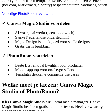
achtergrond of in een templated scene. Voor e-commerce sellers
(bol.com, Marktplaats, Shopify) bespaart het uren handmatig editen.
Volledige
PhotoRoom
review →
✓
Canva Magic Studio
voordelen
+
AI waar je al werkt (geen tool-switch)
+
Sterke Nederlandse ondersteuning
+
Magic Design is uniek goed voor snelle designs
+
Gratis tier is bruikbaar
✓
PhotoRoom
voordelen
+
Beste BG removal kwaliteit voor producten
+
Mobile app top voor on-the-go sellers
+
Templates dekken e-commerce use cases
Welke moet je kiezen:
Canva Magic
Studio
of
PhotoRoom
?
Kies
Canva Magic Studio
als:
Social media managers
.
Canva
Magic Studio heeft een gratis tier om te testen.
Heeft volwaardige
Nederlandse ondersteuning.