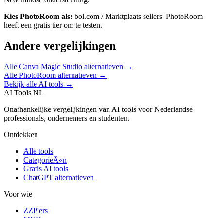
Kies
PhotoRoom
als:
bol.com / Marktplaats sellers
.
PhotoRoom
heeft een gratis tier om te testen.
Andere vergelijkingen
Alle
Canva Magic Studio
alternatieven →
Alle
PhotoRoom
alternatieven →
Bekijk alle AI tools →
AI Tools NL
Onafhankelijke vergelijkingen van AI tools voor Nederlandse
professionals, ondernemers en studenten.
Ontdekken
Alle tools
CategorieÃ«n
Gratis AI tools
ChatGPT alternatieven
Voor wie
ZZP'ers