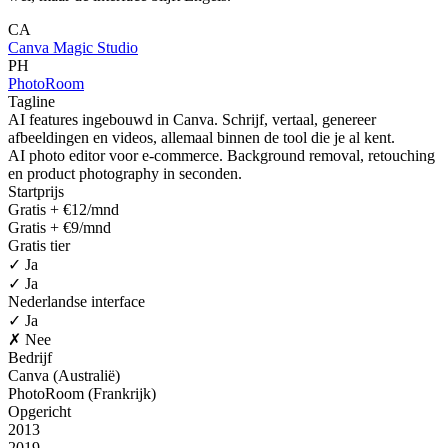
CA
Canva Magic Studio
PH
PhotoRoom
Tagline
AI features ingebouwd in Canva. Schrijf, vertaal, genereer
afbeeldingen en videos, allemaal binnen de tool die je al kent.
AI photo editor voor e-commerce. Background removal, retouching
en product photography in seconden.
Startprijs
Gratis + €12/mnd
Gratis + €9/mnd
Gratis tier
✓ Ja
✓ Ja
Nederlandse interface
✓ Ja
✗ Nee
Bedrijf
Canva (Australië)
PhotoRoom (Frankrijk)
Opgericht
2013
2019