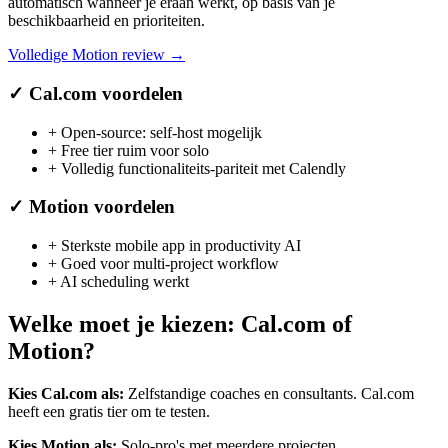
automatisch wanneer je eraan werkt, op basis van je
beschikbaarheid en prioriteiten.
Volledige
Motion
review →
✓
Cal.com
voordelen
+
Open-source: self-host mogelijk
+
Free tier ruim voor solo
+
Volledig functionaliteits-pariteit met Calendly
✓
Motion
voordelen
+
Sterkste mobile app in productivity AI
+
Goed voor multi-project workflow
+
AI scheduling werkt
Welke moet je kiezen:
Cal.com
of
Motion
?
Kies
Cal.com
als:
Zelfstandige coaches en consultants
.
Cal.com
heeft een gratis tier om te testen.
Kies
Motion
als:
Solo-pro's met meerdere projecten
.