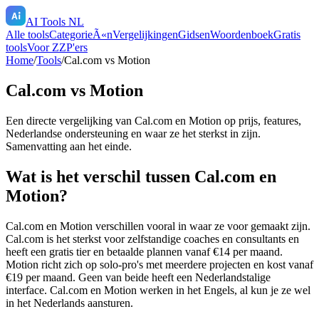
AI Tools NL
Alle tools
CategorieÃ«n
Vergelijkingen
Gidsen
Woordenboek
Gratis
tools
Voor ZZP'ers
Home
/
Tools
/
Cal.com
vs
Motion
Cal.com
vs
Motion
Een directe vergelijking van
Cal.com
en
Motion
op prijs, features,
Nederlandse ondersteuning en waar ze het sterkst in zijn.
Samenvatting aan het einde.
Wat is het verschil tussen Cal.com en
Motion?
Cal.com en Motion verschillen vooral in waar ze voor gemaakt zijn.
Cal.com is het sterkst voor zelfstandige coaches en consultants en
heeft een gratis tier en betaalde plannen vanaf €14 per maand.
Motion richt zich op solo-pro's met meerdere projecten en kost vanaf
€19 per maand. Geen van beide heeft een Nederlandstalige
interface. Cal.com en Motion werken in het Engels, al kun je ze wel
in het Nederlands aansturen.