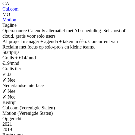
CA
Cal.com
MO
Motion
Tagline
Open-source Calendly alternatief met AI scheduling. Self-host of
cloud, gratis voor solo users.
AI project manager + agenda + taken in één. Concurrent van
Reclaim met focus op solo-pro's en kleine teams.
Startprijs
Gratis + €14/mnd
€19/mnd
Gratis tier
✓ Ja
✗ Nee
Nederlandse interface
✗ Nee
✗ Nee
Bedrijf
Cal.com (Verenigde Staten)
Motion (Verenigde Staten)
Opgericht
2021
2019
Beste voor