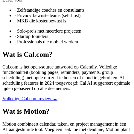
·
Zelfstandige coaches en consultants
·
Privacy-bewuste teams (self-host)
·
MKB die kostenbewust is
·
Solo-pro's met meerdere projecten
·
Startup founders
·
Professionals die mobiel werken
Wat is
Cal.com
?
Cal.com is het open-source antwoord op Calendly. Volledige
functionaliteit (booking pages, reminders, payments, group
scheduling) met optie om zelf te hosten of cloud te gebruiken. AI
scheduling features in 2024 toegevoegd: Cal AI suggereert optimale
tijden gebaseerd op alle deelnemers.
Volledige
Cal.com
review →
Wat is
Motion
?
Motion combineert calendar, taken, en project management in één
AI-aangestuurde tool. Voeg een taak toe met deadline, Motion plant