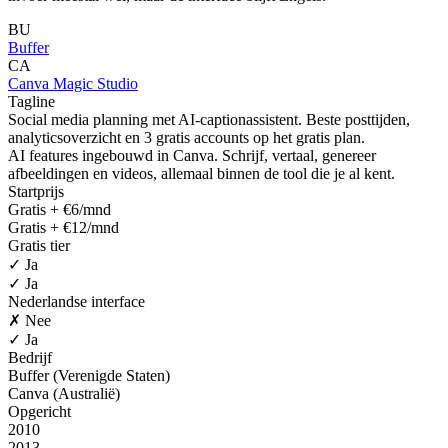
BU
Buffer
CA
Canva Magic Studio
Tagline
Social media planning met AI-captionassistent. Beste posttijden,
analyticsoverzicht en 3 gratis accounts op het gratis plan.
AI features ingebouwd in Canva. Schrijf, vertaal, genereer
afbeeldingen en videos, allemaal binnen de tool die je al kent.
Startprijs
Gratis + €6/mnd
Gratis + €12/mnd
Gratis tier
✓ Ja
✓ Ja
Nederlandse interface
✗ Nee
✓ Ja
Bedrijf
Buffer (Verenigde Staten)
Canva (Australië)
Opgericht
2010
2013