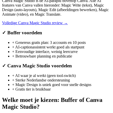
Canva Magic Studio is de AI-paraplu bovenop Canva. Alle AI
features van Canva vallen hieronder: Magic Write (tekst), Magic
Design (auto-layouts), Magic Edit (afbeeldingen bewerken), Magic
Animate (video), en Magic Translate.
Volledige
Canva Magic Studio
review →
✓
Buffer
voordelen
+
Genereus gratis plan: 3 accounts en 10 posts
+
AI-captionassistent werkt goed als startpunt
+
Eenvoudige interface, weinig leercurve
+
Betrouwbare planning en publicatie
✓
Canva Magic Studio
voordelen
+
AI waar je al werkt (geen tool-switch)
+
Sterke Nederlandse ondersteuning
+
Magic Design is uniek goed voor snelle designs
+
Gratis tier is bruikbaar
Welke moet je kiezen:
Buffer
of
Canva
Magic Studio
?