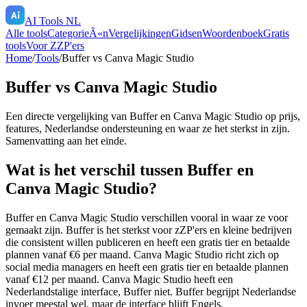
AI Tools NL
Alle tools
CategorieÃ«n
Vergelijkingen
Gidsen
Woordenboek
Gratis
tools
Voor ZZP'ers
Home
/
Tools
/
Buffer
vs
Canva Magic Studio
Buffer
vs
Canva Magic Studio
Een directe vergelijking van
Buffer
en
Canva Magic Studio
op prijs,
features, Nederlandse ondersteuning en waar ze het sterkst in zijn.
Samenvatting aan het einde.
Wat is het verschil tussen Buffer en
Canva Magic Studio?
Buffer en Canva Magic Studio verschillen vooral in waar ze voor
gemaakt zijn. Buffer is het sterkst voor zZP'ers en kleine bedrijven
die consistent willen publiceren en heeft een gratis tier en betaalde
plannen vanaf €6 per maand. Canva Magic Studio richt zich op
social media managers en heeft een gratis tier en betaalde plannen
vanaf €12 per maand. Canva Magic Studio heeft een
Nederlandstalige interface, Buffer niet. Buffer begrijpt Nederlandse
invoer meestal wel, maar de interface blijft Engels.