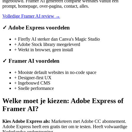
ingebouwd. Framer AI genereert complete websites vanuit een
prompt, homepage, over-pagina, contact, alles.
Volledige
Framer AI
review →
✓
Adobe Express
voordelen
+
Firefly AI sterker dan Canva's Magic Studio
+
Adobe Stock library meegeleverd
+
Werkt in browser, geen install
✓
Framer AI
voordelen
+
Mooiste default websites in no-code space
+
Designer-first UX
+
Ingebouwd CMS
+
Snelle performance
Welke moet je kiezen:
Adobe Express
of
Framer AI
?
Kies
Adobe Express
als:
Marketeers met Adobe CC abonnement
.
Adobe Express heeft een gratis tier om te testen.
Heeft volwaardige
Nederlandse ondersteuning.