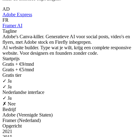
AD
Adobe Express
FR
Framer AI
Tagline
Adobe's Canva-killer. Generatieve AI voor social posts, video's en
flyers, met Adobe stock en Firefly inbegrepen.
AI website builder. Type wat je wilt, krijg een complete responsive
website. Voor designers en founders zonder code.
Startprijs
Gratis + €9/mnd
Gratis + €5/mnd
Gratis tier
✓ Ja
✓ Ja
Nederlandse interface
✓ Ja
✗ Nee
Bedrijf
Adobe (Verenigde Staten)
Framer (Nederland)
Opgericht
2021
2015