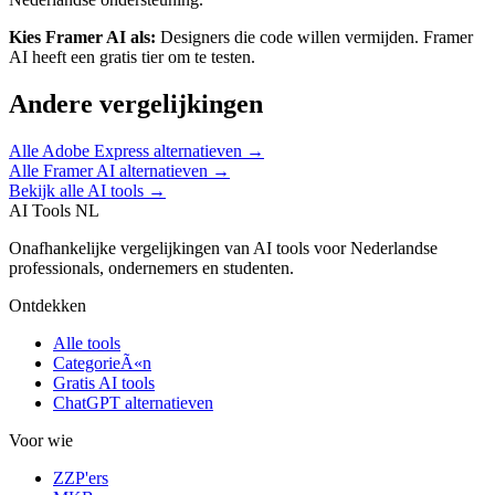
Kies
Framer AI
als:
Designers die code willen vermijden
.
Framer
AI heeft een gratis tier om te testen.
Andere vergelijkingen
Alle
Adobe Express
alternatieven →
Alle
Framer AI
alternatieven →
Bekijk alle AI tools →
AI Tools NL
Onafhankelijke vergelijkingen van AI tools voor Nederlandse
professionals, ondernemers en studenten.
Ontdekken
Alle tools
CategorieÃ«n
Gratis AI tools
ChatGPT alternatieven
Voor wie
ZZP'ers