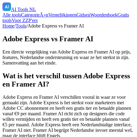
AI Tools NL
Alle tools
CategorieÃ«n
Vergelijkingen
Gidsen
Woordenboek
Gratis
tools
Voor ZZP'ers
Home
/
Tools
/
Adobe Express
vs
Framer AI
Adobe Express
vs
Framer AI
Een directe vergelijking van
Adobe Express
en
Framer AI
op prijs,
features, Nederlandse ondersteuning en waar ze het sterkst in zijn.
Samenvatting aan het einde.
Wat is het verschil tussen Adobe Express
en Framer AI?
Adobe Express en Framer AI verschillen vooral in waar ze voor
gemaakt zijn. Adobe Express is het sterkst voor marketeers met
Adobe CC abonnement en heeft een gratis tier en betaalde plannen
vanaf €9 per maand. Framer AI richt zich op designers die code
willen vermijden en heeft een gratis tier en betaalde plannen vanaf
€5 per maand. Adobe Express heeft een Nederlandstalige interface,
Framer AI niet. Framer AI begrijpt Nederlandse invoer meestal wel,
maar de interface blijft Engels.