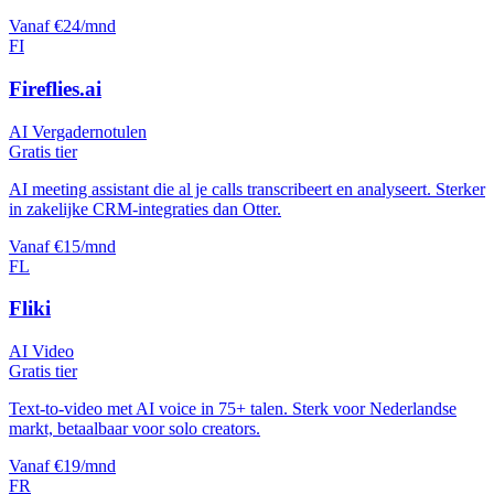
Vanaf €24/mnd
FI
Fireflies.ai
AI Vergadernotulen
Gratis tier
AI meeting assistant die al je calls transcribeert en analyseert. Sterker
in zakelijke CRM-integraties dan Otter.
Vanaf €15/mnd
FL
Fliki
AI Video
Gratis tier
Text-to-video met AI voice in 75+ talen. Sterk voor Nederlandse
markt, betaalbaar voor solo creators.
Vanaf €19/mnd
FR