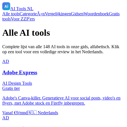
AI Tools NL
Alle tools
CategorieÃ«n
Vergelijkingen
Gidsen
Woordenboek
Gratis
tools
Voor ZZP'ers
Alle AI tools
Complete lijst van alle
148
AI tools in onze gids, alfabetisch. Klik
op een tool voor een volledige review in het Nederlands.
AD
Adobe Express
AI Design Tools
Gratis tier
Adobe's Canva-killer. Generatieve AI voor social posts, video's en
flyers, met Adobe stock en Firefly inbegrepen.
Vanaf €9/mnd
🇳🇱 Nederlands
AD