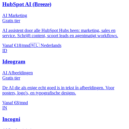
HubSpot AI (Breeze)
AI Marketing
Gratis tier
AI assistent door alle HubSpot Hubs heen: marketing, sales en
service. Schrijft content, scoort leads en agentmatigt workflows.
Vanaf €18/mnd
🇳🇱 Nederlands
ID
Ideogram
AI Afbeeldingen
Gratis tier
De AI die als enige echt goed is in tekst ín afbeeldingen. Voor
posters, logo's, en typografische designs.
Vanaf €8/mnd
IN
Incogni