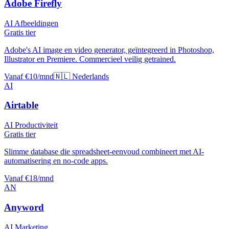
Adobe Firefly
AI Afbeeldingen
Gratis tier
Adobe's AI image en video generator, geïntegreerd in Photoshop,
Illustrator en Premiere. Commercieel veilig getrained.
Vanaf €10/mnd
🇳🇱 Nederlands
AI
Airtable
AI Productiviteit
Gratis tier
Slimme database die spreadsheet-eenvoud combineert met AI-
automatisering en no-code apps.
Vanaf €18/mnd
AN
Anyword
AI Marketing