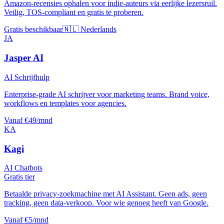
Amazon-recensies ophalen voor indie-auteurs via eerlijke lezersruil.
Veilig, TOS-compliant en gratis te proberen.
Gratis beschikbaar
🇳🇱 Nederlands
JA
Jasper AI
AI Schrijfhulp
Enterprise-grade AI schrijver voor marketing teams. Brand voice,
workflows en templates voor agencies.
Vanaf €49/mnd
KA
Kagi
AI Chatbots
Gratis tier
Betaalde privacy-zoekmachine met AI Assistant. Geen ads, geen
tracking, geen data-verkoop. Voor wie genoeg heeft van Google.
Vanaf €5/mnd