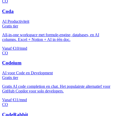
CO
Coda
AI Productiviteit
Gratis tier
All-in-one workspace met formule-engine, databases, en AI
columns. Excel + Notion + AI in één doc.
Vanaf €10/mnd
CO
Codeium
AI voor Code en Development
Gratis tier
Gratis AI code completion en chat. Het populairste alternatief voor
GitHub Copilot voor solo developers.
Vanaf €11/mnd
CO
CodeRabbit