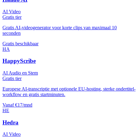
AI Video
Gratis tier
Gratis AI-videogenerator voor korte clips van maximaal 10
seconden
Gratis beschikbaar
HA
HappyScribe
AI Audio en Stem
Gratis tier
Europese AI-transcriptie met optionele EU-hosting, sterke ondertitel-
workflow en gratis startminuten.
Vanaf €17/mnd
HE
Hedra
AI Video