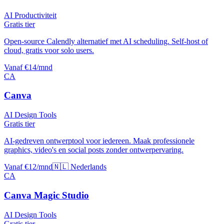
AI Productiviteit
Gratis tier
Open-source Calendly alternatief met AI scheduling. Self-host of
cloud, gratis voor solo users.
Vanaf €14/mnd
CA
Canva
AI Design Tools
Gratis tier
AI-gedreven ontwerptool voor iedereen. Maak professionele
graphics, video's en social posts zonder ontwerpervaring.
Vanaf €12/mnd
🇳🇱 Nederlands
CA
Canva Magic Studio
AI Design Tools
Gratis tier