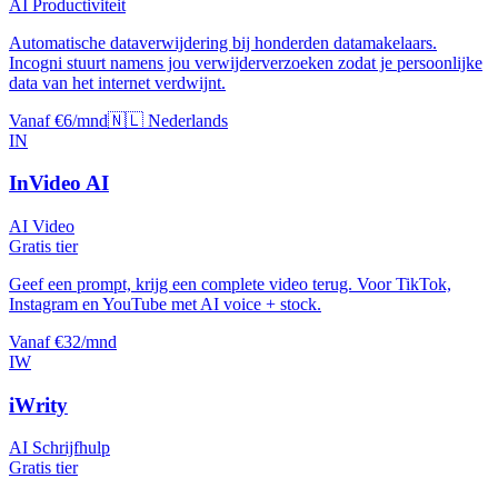
AI Productiviteit
Automatische dataverwijdering bij honderden datamakelaars.
Incogni stuurt namens jou verwijderverzoeken zodat je persoonlijke
data van het internet verdwijnt.
Vanaf €6/mnd
🇳🇱 Nederlands
IN
InVideo AI
AI Video
Gratis tier
Geef een prompt, krijg een complete video terug. Voor TikTok,
Instagram en YouTube met AI voice + stock.
Vanaf €32/mnd
IW
iWrity
AI Schrijfhulp
Gratis tier