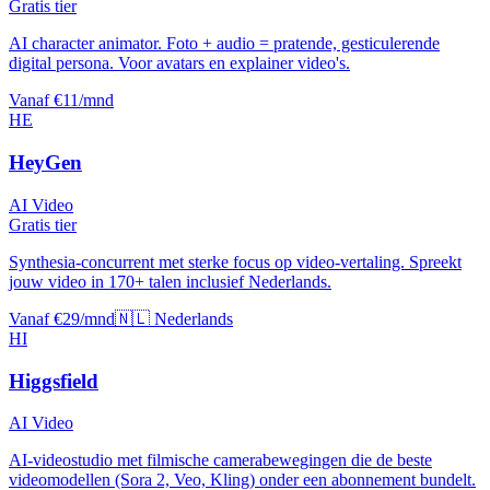
Gratis tier
AI character animator. Foto + audio = pratende, gesticulerende
digital persona. Voor avatars en explainer video's.
Vanaf €11/mnd
HE
HeyGen
AI Video
Gratis tier
Synthesia-concurrent met sterke focus op video-vertaling. Spreekt
jouw video in 170+ talen inclusief Nederlands.
Vanaf €29/mnd
🇳🇱 Nederlands
HI
Higgsfield
AI Video
AI-videostudio met filmische camerabewegingen die de beste
videomodellen (Sora 2, Veo, Kling) onder een abonnement bundelt.