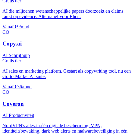
Gratis tier
AI die miljoenen wetenschappelijke papers doorzoekt en claims
rankt op evidence. Alternatief voor Elicit.
Vanaf €9/mnd
CO
Copy.ai
AI Schrijfhulp
Gratis tier
AI sales en marketing platform. Gestart als copywriting tool, nu een
Go-to-Market AI suite.
Vanaf €36/mnd
CO
Coveron
AI Productiviteit
NordVPN's alles-in-één digitale bescherming: VPN,
identiteitsbewaking, dark web alerts en malwarebeveiliging in één