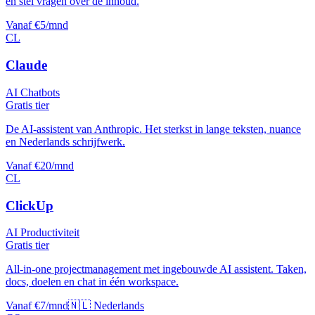
en stel vragen over de inhoud.
Vanaf €5/mnd
CL
Claude
AI Chatbots
Gratis tier
De AI-assistent van Anthropic. Het sterkst in lange teksten, nuance
en Nederlands schrijfwerk.
Vanaf €20/mnd
CL
ClickUp
AI Productiviteit
Gratis tier
All-in-one projectmanagement met ingebouwde AI assistent. Taken,
docs, doelen en chat in één workspace.
Vanaf €7/mnd
🇳🇱 Nederlands