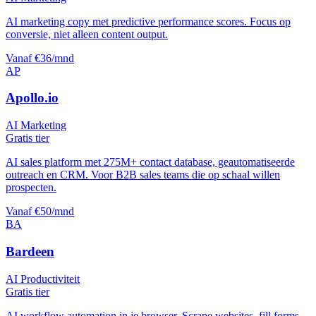
AI marketing copy met predictive performance scores. Focus op
conversie, niet alleen content output.
Vanaf €36/mnd
AP
Apollo.io
AI Marketing
Gratis tier
AI sales platform met 275M+ contact database, geautomatiseerde
outreach en CRM. Voor B2B sales teams die op schaal willen
prospecten.
Vanaf €50/mnd
BA
Bardeen
AI Productiviteit
Gratis tier
AI workflow automation in je browser. Scrape websites, fill forms