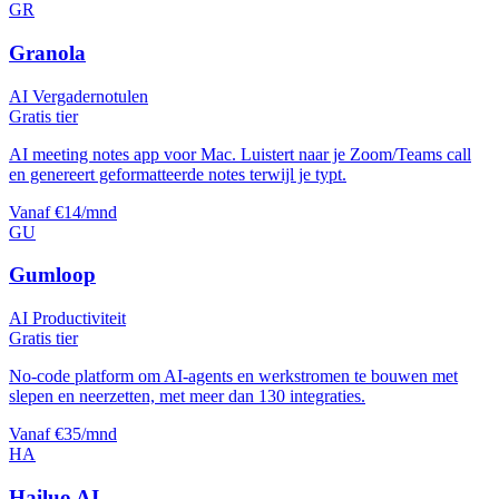
GR
Granola
AI Vergadernotulen
Gratis tier
AI meeting notes app voor Mac. Luistert naar je Zoom/Teams call
en genereert geformatteerde notes terwijl je typt.
Vanaf €14/mnd
GU
Gumloop
AI Productiviteit
Gratis tier
No-code platform om AI-agents en werkstromen te bouwen met
slepen en neerzetten, met meer dan 130 integraties.
Vanaf €35/mnd
HA
Hailuo AI