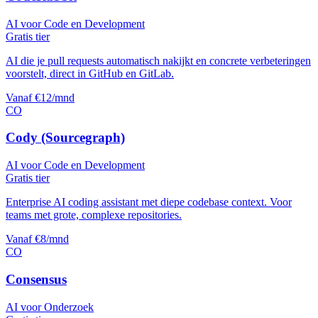
AI voor Code en Development
Gratis tier
AI die je pull requests automatisch nakijkt en concrete verbeteringen
voorstelt, direct in GitHub en GitLab.
Vanaf €12/mnd
CO
Cody (Sourcegraph)
AI voor Code en Development
Gratis tier
Enterprise AI coding assistant met diepe codebase context. Voor
teams met grote, complexe repositories.
Vanaf €8/mnd
CO
Consensus
AI voor Onderzoek