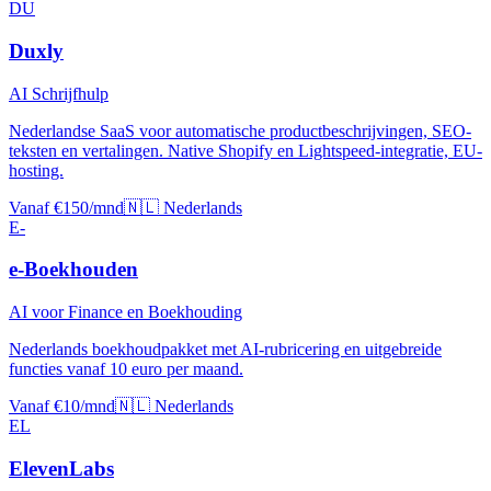
DU
Duxly
AI Schrijfhulp
Nederlandse SaaS voor automatische productbeschrijvingen, SEO-
teksten en vertalingen. Native Shopify en Lightspeed-integratie, EU-
hosting.
Vanaf €150/mnd
🇳🇱 Nederlands
E-
e-Boekhouden
AI voor Finance en Boekhouding
Nederlands boekhoudpakket met AI-rubricering en uitgebreide
functies vanaf 10 euro per maand.
Vanaf €10/mnd
🇳🇱 Nederlands
EL
ElevenLabs