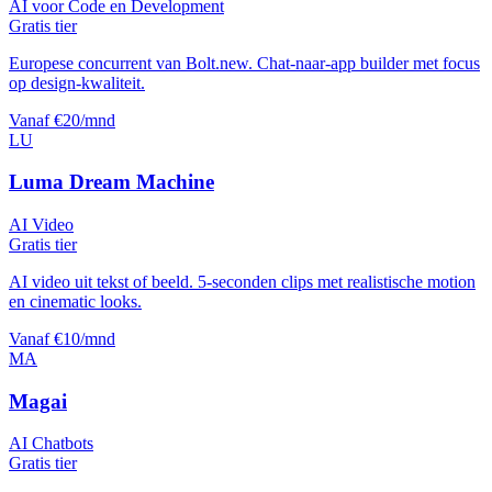
AI voor Code en Development
Gratis tier
Europese concurrent van Bolt.new. Chat-naar-app builder met focus
op design-kwaliteit.
Vanaf €20/mnd
LU
Luma Dream Machine
AI Video
Gratis tier
AI video uit tekst of beeld. 5-seconden clips met realistische motion
en cinematic looks.
Vanaf €10/mnd
MA
Magai
AI Chatbots
Gratis tier