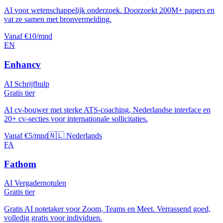
AI voor wetenschappelijk onderzoek. Doorzoekt 200M+ papers en
vat ze samen met bronvermelding.
Vanaf €10/mnd
EN
Enhancv
AI Schrijfhulp
Gratis tier
AI cv-bouwer met sterke ATS-coaching, Nederlandse interface en
20+ cv-secties voor internationale sollicitaties.
Vanaf €5/mnd
🇳🇱 Nederlands
FA
Fathom
AI Vergadernotulen
Gratis tier
Gratis AI notetaker voor Zoom, Teams en Meet. Verrassend goed,
volledig gratis voor individuen.