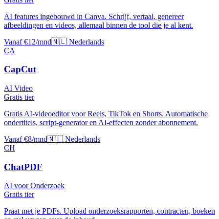
AI features ingebouwd in Canva. Schrijf, vertaal, genereer
afbeeldingen en videos, allemaal binnen de tool die je al kent.
Vanaf €12/mnd
🇳🇱 Nederlands
CA
CapCut
AI Video
Gratis tier
Gratis AI-videoeditor voor Reels, TikTok en Shorts. Automatische
ondertitels, script-generator en AI-effecten zonder abonnement.
Vanaf €8/mnd
🇳🇱 Nederlands
CH
ChatPDF
AI voor Onderzoek
Gratis tier
Praat met je PDFs. Upload onderzoeksrapporten, contracten, boeken