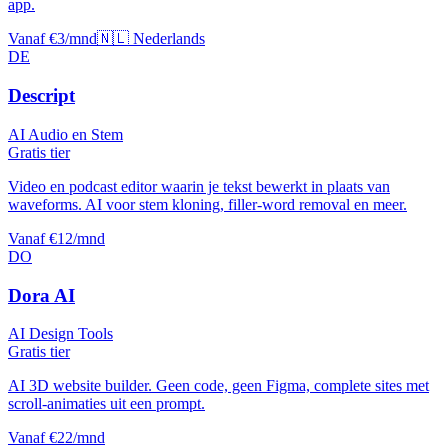
app.
Vanaf €3/mnd
🇳🇱 Nederlands
DE
Descript
AI Audio en Stem
Gratis tier
Video en podcast editor waarin je tekst bewerkt in plaats van
waveforms. AI voor stem kloning, filler-word removal en meer.
Vanaf €12/mnd
DO
Dora AI
AI Design Tools
Gratis tier
AI 3D website builder. Geen code, geen Figma, complete sites met
scroll-animaties uit een prompt.
Vanaf €22/mnd