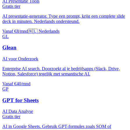
AI Presentatie Tools
Gratis tier
AI presentatie-generator. Type een prompt, krijg een complete slide
deck in minuten. Nederlands ondersteund.
Vanaf €8/mnd
🇳🇱 Nederlands
GL
Glean
AI voor Onderzoek
Enterprise AI search. Doorzoekt al je bedrijfsapps (Slack, Drive,
Notion, Salesforce) tegelijk met semantische AI.
Vanaf €40/mnd
GP
GPT for Sheets
AI Data Analyse
Gratis tier
AI in Google Sheets. Gebruik GPT-formules zoals SOM of