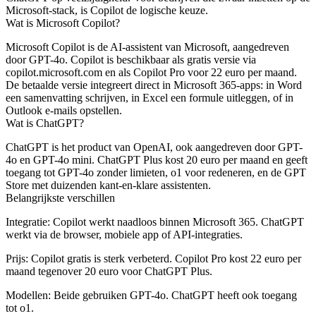
Microsoft-stack, is Copilot de logische keuze.
Wat is Microsoft Copilot?
Microsoft Copilot is de AI-assistent van Microsoft, aangedreven
door GPT-4o. Copilot is beschikbaar als gratis versie via
copilot.microsoft.com en als Copilot Pro voor 22 euro per maand.
De betaalde versie integreert direct in Microsoft 365-apps: in Word
een samenvatting schrijven, in Excel een formule uitleggen, of in
Outlook e-mails opstellen.
Wat is ChatGPT?
ChatGPT is het product van OpenAI, ook aangedreven door GPT-
4o en GPT-4o mini. ChatGPT Plus kost 20 euro per maand en geeft
toegang tot GPT-4o zonder limieten, o1 voor redeneren, en de GPT
Store met duizenden kant-en-klare assistenten.
Belangrijkste verschillen
Integratie
: Copilot werkt naadloos binnen Microsoft 365. ChatGPT
werkt via de browser, mobiele app of API-integraties.
Prijs
: Copilot gratis is sterk verbeterd. Copilot Pro kost 22 euro per
maand tegenover 20 euro voor ChatGPT Plus.
Modellen
: Beide gebruiken GPT-4o. ChatGPT heeft ook toegang
tot o1.