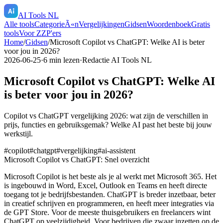
AI Tools NL
Alle tools
CategorieÃ«n
Vergelijkingen
Gidsen
Woordenboek
Gratis
tools
Voor ZZP'ers
Home
/
Gidsen
/
Microsoft Copilot vs ChatGPT: Welke AI is beter
voor jou in 2026?
2026-06-25
·
6
min lezen
·
Redactie AI Tools NL
Microsoft Copilot vs ChatGPT: Welke AI
is beter voor jou in 2026?
Copilot vs ChatGPT vergelijking 2026: wat zijn de verschillen in
prijs, functies en gebruiksgemak? Welke AI past het beste bij jouw
werkstijl.
#
copilot
#
chatgpt
#
vergelijking
#
ai-assistent
Microsoft Copilot vs ChatGPT: Snel overzicht
Microsoft Copilot is het beste als je al werkt met Microsoft 365. Het
is ingebouwd in Word, Excel, Outlook en Teams en heeft directe
toegang tot je bedrijfsbestanden. ChatGPT is breder inzetbaar, beter
in creatief schrijven en programmeren, en heeft meer integraties via
de GPT Store. Voor de meeste thuisgebruikers en freelancers wint
ChatGPT op veelzijdigheid. Voor bedrijven die zwaar inzetten op de