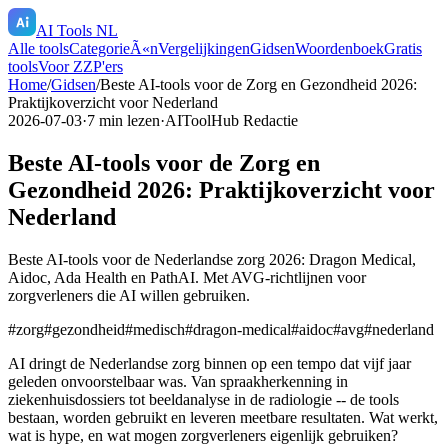
AI Tools NL
Alle tools
CategorieÃ«n
Vergelijkingen
Gidsen
Woordenboek
Gratis
tools
Voor ZZP'ers
Home
/
Gidsen
/
Beste AI-tools voor de Zorg en Gezondheid 2026:
Praktijkoverzicht voor Nederland
2026-07-03
·
7
min lezen
·
AIToolHub Redactie
Beste AI-tools voor de Zorg en
Gezondheid 2026: Praktijkoverzicht voor
Nederland
Beste AI-tools voor de Nederlandse zorg 2026: Dragon Medical,
Aidoc, Ada Health en PathAI. Met AVG-richtlijnen voor
zorgverleners die AI willen gebruiken.
#
zorg
#
gezondheid
#
medisch
#
dragon-medical
#
aidoc
#
avg
#
nederland
AI dringt de Nederlandse zorg binnen op een tempo dat vijf jaar
geleden onvoorstelbaar was. Van spraakherkenning in
ziekenhuisdossiers tot beeldanalyse in de radiologie -- de tools
bestaan, worden gebruikt en leveren meetbare resultaten. Wat werkt,
wat is hype, en wat mogen zorgverleners eigenlijk gebruiken?