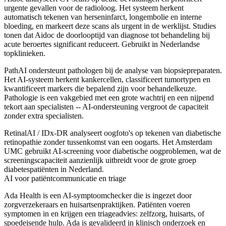
urgente gevallen voor de radioloog. Het systeem herkent
automatisch tekenen van herseninfarct, longembolie en interne
bloeding, en markeert deze scans als urgent in de werklijst. Studies
tonen dat Aidoc de doorlooptijd van diagnose tot behandeling bij
acute beroertes significant reduceert. Gebruikt in Nederlandse
topklinieken.
PathAI
ondersteunt pathologen bij de analyse van biopsiepreparaten.
Het AI-systeem herkent kankercellen, classificeert tumortypen en
kwantificeert markers die bepalend zijn voor behandelkeuze.
Pathologie is een vakgebied met een grote wachtrij en een nijpend
tekort aan specialisten -- AI-ondersteuning vergroot de capaciteit
zonder extra specialisten.
RetinalAI / IDx-DR
analyseert oogfoto's op tekenen van diabetische
retinopathie zonder tussenkomst van een oogarts. Het Amsterdam
UMC gebruikt AI-screening voor diabetische oogproblemen, wat de
screeningscapaciteit aanzienlijk uitbreidt voor de grote groep
diabetespatiënten in Nederland.
AI voor patiëntcommunicatie en triage
Ada Health
is een AI-symptoomchecker die is ingezet door
zorgverzekeraars en huisartsenpraktijken. Patiënten voeren
symptomen in en krijgen een triageadvies: zelfzorg, huisarts, of
spoedeisende hulp. Ada is gevalideerd in klinisch onderzoek en