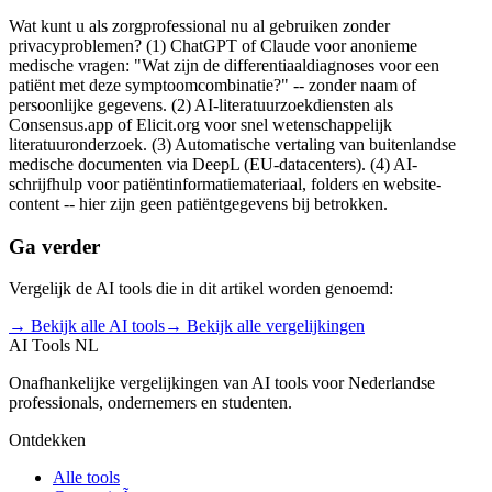
Wat kunt u als zorgprofessional nu al gebruiken zonder
privacyproblemen? (1) ChatGPT of Claude voor anonieme
medische vragen: "Wat zijn de differentiaaldiagnoses voor een
patiënt met deze symptoomcombinatie?" -- zonder naam of
persoonlijke gegevens. (2) AI-literatuurzoekdiensten als
Consensus.app of Elicit.org voor snel wetenschappelijk
literatuuronderzoek. (3) Automatische vertaling van buitenlandse
medische documenten via DeepL (EU-datacenters). (4) AI-
schrijfhulp voor patiëntinformatiemateriaal, folders en website-
content -- hier zijn geen patiëntgegevens bij betrokken.
Ga verder
Vergelijk de AI tools die in dit artikel worden genoemd:
→ Bekijk alle AI tools
→ Bekijk alle vergelijkingen
AI Tools NL
Onafhankelijke vergelijkingen van AI tools voor Nederlandse
professionals, ondernemers en studenten.
Ontdekken
Alle tools