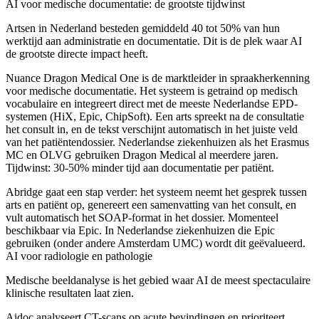
AI voor medische documentatie: de grootste tijdwinst
Artsen in Nederland besteden gemiddeld 40 tot 50% van hun
werktijd aan administratie en documentatie. Dit is de plek waar AI
de grootste directe impact heeft.
Nuance Dragon Medical One
is de marktleider in spraakherkenning
voor medische documentatie. Het systeem is getraind op medisch
vocabulaire en integreert direct met de meeste Nederlandse EPD-
systemen (HiX, Epic, ChipSoft). Een arts spreekt na de consultatie
het consult in, en de tekst verschijnt automatisch in het juiste veld
van het patiëntendossier. Nederlandse ziekenhuizen als het Erasmus
MC en OLVG gebruiken Dragon Medical al meerdere jaren.
Tijdwinst: 30-50% minder tijd aan documentatie per patiënt.
Abridge
gaat een stap verder: het systeem neemt het gesprek tussen
arts en patiënt op, genereert een samenvatting van het consult, en
vult automatisch het SOAP-format in het dossier. Momenteel
beschikbaar via Epic. In Nederlandse ziekenhuizen die Epic
gebruiken (onder andere Amsterdam UMC) wordt dit geëvalueerd.
AI voor radiologie en pathologie
Medische beeldanalyse is het gebied waar AI de meest spectaculaire
klinische resultaten laat zien.
Aidoc
analyseert CT-scans op acute bevindingen en prioriteert