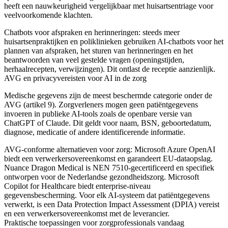
heeft een nauwkeurigheid vergelijkbaar met huisartsentriage voor
veelvoorkomende klachten.
Chatbots voor afspraken en herinneringen: steeds meer
huisartsenpraktijken en poliklinieken gebruiken AI-chatbots voor het
plannen van afspraken, het sturen van herinneringen en het
beantwoorden van veel gestelde vragen (openingstijden,
herhaalrecepten, verwijzingen). Dit ontlast de receptie aanzienlijk.
AVG en privacyvereisten voor AI in de zorg
Medische gegevens zijn de meest beschermde categorie onder de
AVG (artikel 9). Zorgverleners mogen geen patiëntgegevens
invoeren in publieke AI-tools zoals de openbare versie van
ChatGPT of Claude. Dit geldt voor naam, BSN, geboortedatum,
diagnose, medicatie of andere identificerende informatie.
AVG-conforme alternatieven voor zorg: Microsoft Azure OpenAI
biedt een verwerkersovereenkomst en garandeert EU-dataopslag.
Nuance Dragon Medical is NEN 7510-gecertificeerd en specifiek
ontworpen voor de Nederlandse gezondheidszorg. Microsoft
Copilot for Healthcare biedt enterprise-niveau
gegevensbescherming. Voor elk AI-systeem dat patiëntgegevens
verwerkt, is een Data Protection Impact Assessment (DPIA) vereist
en een verwerkersovereenkomst met de leverancier.
Praktische toepassingen voor zorgprofessionals vandaag