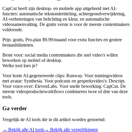
CapCut heeft zijn desktop- en mobiele app uitgebreid met AI-
functies: automatische tekstondertiteling, achtergrondverwijdering,
AI-verbeteringen van belichting en kleur, en automatische
videosamenvatting. De gratis versie is voor de meeste contentmakers
voldoende.
Prijs: gratis, Pro-plan $9.99/maand voor extra functies en grotere
bestandslimieten.
Beste voor: social media contentmakers die snel video's willen
bewerken op mobiel of desktop.
Welke tool kies je?
Voor korte AI-gegenereerde clips: Runway. Voor trainingsvideos
met avatar: Synthesia. Voor podcasts en gespreksvideo's: Descript.
Voor voice-over: ElevenLabs. Voor snelle bewerking: CapCut. De
meeste videoproductieworkflows combineren twee of drie van deze
tools.
Ga verder
Vergelijk de AI tools die in dit artikel worden genoemd:
→ Bekijk alle AI tools
→ Bekijk alle vergelijkingen