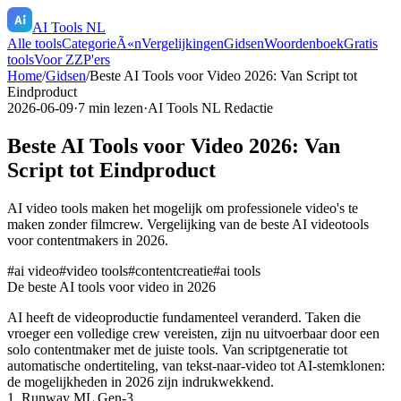
AI Tools NL
Alle tools
CategorieÃ«n
Vergelijkingen
Gidsen
Woordenboek
Gratis
tools
Voor ZZP'ers
Home
/
Gidsen
/
Beste AI Tools voor Video 2026: Van Script tot
Eindproduct
2026-06-09
·
7
min lezen
·
AI Tools NL Redactie
Beste AI Tools voor Video 2026: Van
Script tot Eindproduct
AI video tools maken het mogelijk om professionele video's te
maken zonder filmcrew. Vergelijking van de beste AI videotools
voor contentmakers in 2026.
#
ai video
#
video tools
#
contentcreatie
#
ai tools
De beste AI tools voor video in 2026
AI heeft de videoproductie fundamenteel veranderd. Taken die
vroeger een volledige crew vereisten, zijn nu uitvoerbaar door een
solo contentmaker met de juiste tools. Van scriptgeneratie tot
automatische ondertiteling, van tekst-naar-video tot AI-stemklonen:
de mogelijkheden in 2026 zijn indrukwekkend.
1. Runway ML Gen-3