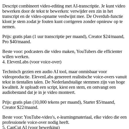
Descript combineert video-editing met AI-transcriptie. Je kunt video
bewerken door de tekst te bewerken: verwijder een zin in het
transcript en de video-opname verdwijnt mee. De Overdub-functie
klont je stem zodat je fouten kunt corrigeren zonder opnieuw op te
nemen.
Prijs: gratis plan (1 uur transcriptie per maand), Creator $24/maand,
Pro $40/maand.
Beste voor: podcasters die video maken, YouTubers die efficienter
willen werken.
4. ElevenLabs (voor voice-over)
Technisch gezien een audio AI tool, maar onmisbaar voor
videoproductie. ElevenLabs genereert realistische voice-overs vanuit
tekst in tientallen talen. De Nederlandstalige stemmen zijn van hoge
kwaliteit. Je uploadt een script, kiest een stem, en ontvangt een
audiobestand dat je in je video monteert.
Prijs: gratis plan (10,000 tekens per maand), Starter $5/maand,
Creator $22/maand.
Beste voor: YouTube-video's, e-learningmateriaal, elke video die een
professionele voice-over nodig heeft.
5. CapCut AI (voor bewerking)