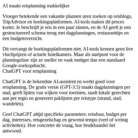
AI maakt reisplanning makkelijker
Vroeger betekende een vakantie plannen uren zoeken op reisblogs,
TripAdvisor en boekingsplatformen. AI-tools maken dit proces
korter. Je beschrijft je reis in een paar zinnen, en de AI geeft je een
gestructureerd schema terug met dagplanningen, restauranttips en
een budgetoverzicht.
Dit vervangt de boekingsplatformen niet. AI-tools kennen geen live
vluchprijzen of actuele hotelkamers. Maar als startpunt voor de
planningsfase zijn ze sneller en vaak nuttiger dan een standaard
Google-zoekopdracht.
ChatGPT voor reisplanning
ChatGPT is de bekendste AI-assistent en werkt goed voor
reisplanning. De gratis versie (GPT-3.5) maakt dagplanningen per
stad, geeft lijsten van wijken voor toeristen, raadt lokale gerechten
aan per regio en genereert paklijsten per reistype (strand, stad,
wandelen).
Geef ChatGPT altijd specifieke parameters: reisduur, budget per
dag, interesses, reisgezelschap en gewenst tempo (veel of weinig
activiteiten). Hoe concreter de vraag, hoe bruikbaarder het
antwoord.