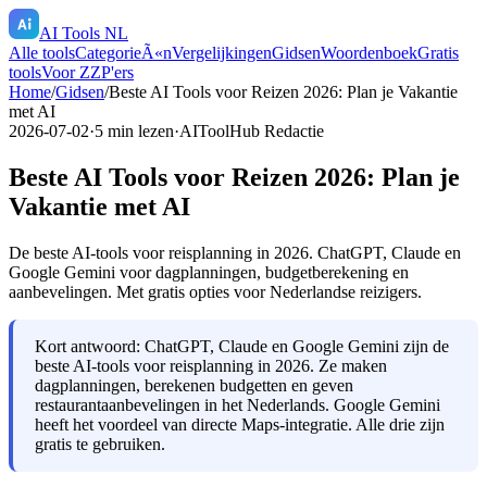
AI Tools NL
Alle tools
CategorieÃ«n
Vergelijkingen
Gidsen
Woordenboek
Gratis
tools
Voor ZZP'ers
Home
/
Gidsen
/
Beste AI Tools voor Reizen 2026: Plan je Vakantie
met AI
2026-07-02
·
5
min lezen
·
AIToolHub Redactie
Beste AI Tools voor Reizen 2026: Plan je
Vakantie met AI
De beste AI-tools voor reisplanning in 2026. ChatGPT, Claude en
Google Gemini voor dagplanningen, budgetberekening en
aanbevelingen. Met gratis opties voor Nederlandse reizigers.
Kort antwoord:
ChatGPT, Claude en Google Gemini zijn de
beste AI-tools voor reisplanning in 2026. Ze maken
dagplanningen, berekenen budgetten en geven
restaurantaanbevelingen in het Nederlands. Google Gemini
heeft het voordeel van directe Maps-integratie. Alle drie zijn
gratis te gebruiken.