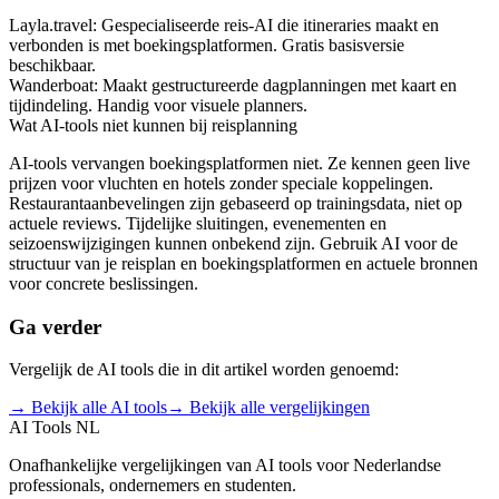
Layla.travel:
Gespecialiseerde reis-AI die itineraries maakt en
verbonden is met boekingsplatformen. Gratis basisversie
beschikbaar.
Wanderboat:
Maakt gestructureerde dagplanningen met kaart en
tijdindeling. Handig voor visuele planners.
Wat AI-tools niet kunnen bij reisplanning
AI-tools vervangen boekingsplatformen niet. Ze kennen geen live
prijzen voor vluchten en hotels zonder speciale koppelingen.
Restaurantaanbevelingen zijn gebaseerd op trainingsdata, niet op
actuele reviews. Tijdelijke sluitingen, evenementen en
seizoenswijzigingen kunnen onbekend zijn. Gebruik AI voor de
structuur van je reisplan en boekingsplatformen en actuele bronnen
voor concrete beslissingen.
Ga verder
Vergelijk de AI tools die in dit artikel worden genoemd:
→ Bekijk alle AI tools
→ Bekijk alle vergelijkingen
AI Tools NL
Onafhankelijke vergelijkingen van AI tools voor Nederlandse
professionals, ondernemers en studenten.