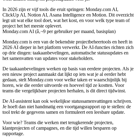
In 2026 zijn er vijf tools die eruit springen: Monday.com AI,
ClickUp AI, Notion AI, Asana Intelligence en Motion. Dit overzicht
legt uit wat elke tool doet, wat het kost, en voor welk type team of
project het het meeste oplevert.
Monday.com AI (â‚¬9 per gebruiker per maand, basisplan)
Monday.com is een van de bekendste projectbeheertools en heeft in
2026 AI dieper in het platform verwerkt. De AI-functies richten zich
op drie dingen: taakaanbevelingen, automatische statusupdates en
het samenvatten van updates voor stakeholders.
De taakaanbevelingen werken op basis van eerdere projecten. Als je
een nieuw project aanmaakt dat lijkt op iets wat je al eerder hebt
gedaan, stelt Monday.com voor welke taken er waarschijnlijk bij
horen, wie die eerder uitvoerde en hoeveel tijd ze kostten. Voor
teams die vergelijkbare projecten herhalen, is dit direct tijdwinst.
De AI-assistent kan ook wekelijkse statussamenvattingen schrijven.
Je hoeft dan niet handmatig een voortgangsrapport op te stellen: de
tool trekt de gegevens samen en formuleert een leesbare update.
Voor wie?
Teams die werken met terugkerende projecten,
klantprojecten of campagnes, en die tijd willen besparen op
rapportage.