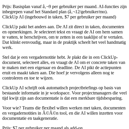
Prijs:
Basisplan vanaf â‚¬9 per gebruiker per maand. AI-functies zijn
inbegrepen vanaf het Standard plan (â‚¬12/gebruiker/mo).
ClickUp AI (ingebouwd in taken, $7 per gebruiker per maand)
ClickUp pakt het anders aan. De AI zit direct in taken, documenten
en opmerkingen. Je selecteert tekst en vraagt de AI om hem samen
te vatten, te herschrijven, om te zetten in een taaklijst of te vertalen.
Dat klinkt eenvoudig, maar in de praktijk scheelt het veel handmatig
werk.
Stel dat je een vergadernotitie hebt. Je plakt die in een ClickUp-
document, selecteert alles, en vraagt de AI om er concrete taken van
te maken met een eigenaar en deadline. De AI pikt de actiepunten
eruit en maakt taken aan. Die hoef je vervolgens alleen nog te
controleren en toe te wijzen.
ClickUp AI schrijft ook automatisch projectbriefings op basis van
bestaande informatie in je workspace. Voor projectmanagers die veel
tijd kwijt zijn aan documentatie is dat een merkbare tijdsbesparing.
Voor wie?
Teams die flexibel willen werken met taken, documenten
en vergadernotities in Ã©Ã©n tool, en die AI willen inzetten voor
documentatie en taakgeneratie.
Prijs:
$7 per gebruiker per maand als add-on.