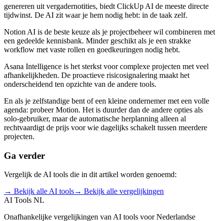
genereren uit vergadernotities, biedt
ClickUp AI
de meeste directe
tijdwinst. De AI zit waar je hem nodig hebt: in de taak zelf.
Notion AI
is de beste keuze als je projectbeheer wil combineren met
een gedeelde kennisbank. Minder geschikt als je een strakke
workflow met vaste rollen en goedkeuringen nodig hebt.
Asana Intelligence
is het sterkst voor complexe projecten met veel
afhankelijkheden. De proactieve risicosignalering maakt het
onderscheidend ten opzichte van de andere tools.
En als je zelfstandige bent of een kleine ondernemer met een volle
agenda: probeer
Motion
. Het is duurder dan de andere opties als
solo-gebruiker, maar de automatische herplanning alleen al
rechtvaardigt de prijs voor wie dagelijks schakelt tussen meerdere
projecten.
Ga verder
Vergelijk de AI tools die in dit artikel worden genoemd:
→ Bekijk alle AI tools
→ Bekijk alle vergelijkingen
AI Tools NL
Onafhankelijke vergelijkingen van AI tools voor Nederlandse