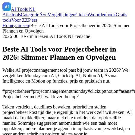
AI Tools NL
Alle tools
CategorieÃ«n
Vergelijkingen
Gidsen
Woordenboek
Gratis
tools
Voor ZZP'ers
Home
/
Gidsen
/
Beste AI Tools voor Projectbeheer in 2026: Slimmer
Plannen en Opvolgen
2026-06-10
·
7
min lezen
·
AI Tools NL redactie
Beste AI Tools voor Projectbeheer in
2026: Slimmer Plannen en Opvolgen
Welke AI projectmanagement tool past bij jouw team in 2026? We
vergelijken Monday.com AI, ClickUp AI, Notion AI, Asana
Intelligence en Motion op functies, prijs en praktisch nut.
#
projectbeheer
#
projectmanagement
#
monday
#
clickup
#
notion
#
asana
#
Projectbeheer met AI: wat levert het op?
Taken verdelen, deadlines bewaken, prioriteiten stellen:
projectbeheer kost tijd die je eigenlijk in het werk zelf wil steken. AI
maakt dat makkelijker, maar niet elke tool doet dat op dezelfde
manier. Sommige suggereren automatisch wie een taak moet
oppakken, andere plannen je agenda in op basis van je werklast, en
weer andere schrijven projectupdates voor je.