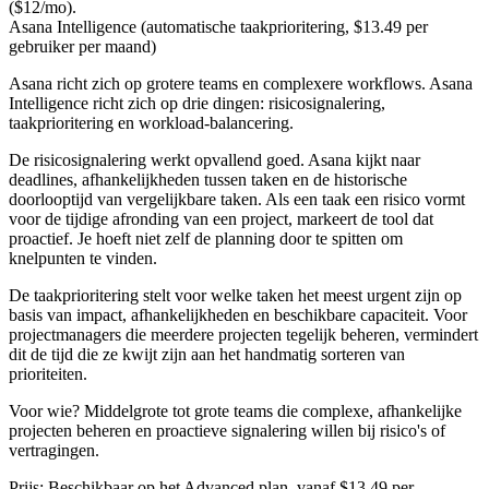
($12/mo).
Asana Intelligence (automatische taakprioritering, $13.49 per
gebruiker per maand)
Asana richt zich op grotere teams en complexere workflows. Asana
Intelligence richt zich op drie dingen: risicosignalering,
taakprioritering en workload-balancering.
De risicosignalering werkt opvallend goed. Asana kijkt naar
deadlines, afhankelijkheden tussen taken en de historische
doorlooptijd van vergelijkbare taken. Als een taak een risico vormt
voor de tijdige afronding van een project, markeert de tool dat
proactief. Je hoeft niet zelf de planning door te spitten om
knelpunten te vinden.
De taakprioritering stelt voor welke taken het meest urgent zijn op
basis van impact, afhankelijkheden en beschikbare capaciteit. Voor
projectmanagers die meerdere projecten tegelijk beheren, vermindert
dit de tijd die ze kwijt zijn aan het handmatig sorteren van
prioriteiten.
Voor wie?
Middelgrote tot grote teams die complexe, afhankelijke
projecten beheren en proactieve signalering willen bij risico's of
vertragingen.
Prijs:
Beschikbaar op het Advanced plan, vanaf $13.49 per