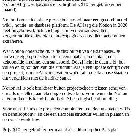
Notion AI (projectpagina's en schrijfhulp, $10 per gebruiker per
maand)
Notion is geen klassieke projectbeheertool maar een gecombineerd
wiki-, notitie- en database-platform. De AI-laag die Notion in 2026
heeft ingebouwd, richt zich op schrijven en samenvatten:
vergadernotities uitwerken, projectpagina's aanvullen, actiepunten
extraheren.
Wat Notion onderscheidt, is de flexibiliteit van de databases. Je
bouwt je eigen projectstructuur: een database met taken, een
gekoppelde timeline, een statusbord. De AI helpt je daarna bij het
vullen en bijhouden van die structuur. Als je een update schrijft over
een project, kan de AI samenvatten wat er al in de database staat en
dat vergelijken met de huidige stand.
Notion AI is ook bruikbaar buiten projectbeheer: teksten schrijven,
e-mails opstellen, aantekeningen uitwerken. Voor teams die Notion
al gebruiken als kennisbank, is de AI een logische uitbreiding.
Voor wie?
Teams die projecten combineren met documentatie, wikis
en kennisopbouw, en die een flexibele structuur willen in plaats van
een vaste workflow.
Prijs:
$10 per gebruiker per maand als add-on op het Plus plan