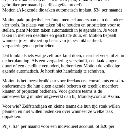
gebruiker per maand (jaarlijks gefactureerd).
Motion (AI-agenda die taken automatisch inplant, $34 per maand)
Motion pakt projectbeheer fundamenteel anders aan dan de andere
vier tools. In plaats van taken bij te houden en prioriteiten voor te
stellen, plant Motion taken automatisch in je agenda in. Je voert
taken in met een deadline en geschatte duur, en Motion bepaalt
wanneer je ze uitvoert op basis van je beschikbaarheid,
vergaderingen en prioriteiten.
Dat klinkt als iets wat je zelf ook kunt doen, maar het verschil zit in
de herplanning. Als een vergadering verschuift, een taak langer
duurt of een deadline verandert, herberekent Motion de volledige
agenda automatisch. Je hoeft niet handmatig te schuiven.
Motion is het meest bruikbaar voor freelancers, consultants en solo-
ondernemers die hun eigen agenda beheren en tegelijk meerdere
klanten of projecten bedienen. Voor grotere teams is de
samenwerking minder uitgewerkt dan bij Monday.com of Asana.
Voor wie?
Zelfstandigen en kleine teams die hun tijd strak willen
plannen en niet willen nadenken over wanneer ze welke taak
oppakken.
Prijs:
$34 per maand voor een individueel account, of $20 per