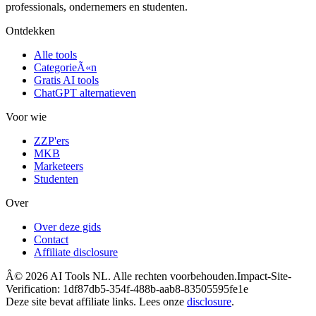
professionals, ondernemers en studenten.
Ontdekken
Alle tools
CategorieÃ«n
Gratis AI tools
ChatGPT alternatieven
Voor wie
ZZP'ers
MKB
Marketeers
Studenten
Over
Over deze gids
Contact
Affiliate disclosure
Â©
2026
AI Tools NL. Alle rechten voorbehouden.
Impact-Site-
Verification: 1df87db5-354f-488b-aab8-83505595fe1e
Deze site bevat affiliate links. Lees onze
disclosure
.