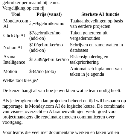
gebruiker per maand bij teams.
Vergelijking op een rij
Tool
Prijs (vanaf)
Sterkste AI-functie
Monday.com
Taakaanbevelingen op basis
â‚¬9/gebruiker/mo
AI
van eerdere projecten
$7/gebruiker/mo
Taken genereren uit
ClickUp AI
(add-on)
vergadernotities
$10/gebruiker/mo
Schrijven en samenvatten in
Notion AI
(add-on)
databases
Asana
Risicosignalering en
$13.49/gebruiker/mo
Intelligence
taakprioritering
Automatisch inplannen van
Motion
$34/mo (solo)
taken in je agenda
Welke tool kies je?
De keuze hangt af van hoe je werkt en wat je team nodig heeft.
Als je terugkerende klantprojecten beheert en tijd wil besparen op
rapportage, is
Monday.com AI
de logische keuze. De combinatie
van visueel overzicht en AI-samenvattingen werkt goed voor
projectmanagers die regelmatig moeten communiceren over
voortgang.
Voor teams die veel met documentatie werken en taken willen