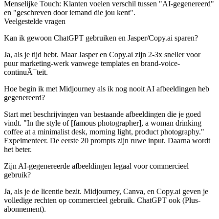
Menselijke Touch
: Klanten voelen verschil tussen "AI-gegenereerd"
en "geschreven door iemand die jou kent".
Veelgestelde vragen
Kan ik gewoon ChatGPT gebruiken en Jasper/Copy.ai sparen?
Ja, als je tijd hebt. Maar Jasper en Copy.ai zijn 2-3x sneller voor
puur marketing-werk vanwege templates en brand-voice-
continuÃ¯teit.
Hoe begin ik met Midjourney als ik nog nooit AI afbeeldingen heb
gegenereerd?
Start met beschrijvingen van bestaande afbeeldingen die je goed
vindt. "In the style of [famous photographer], a woman drinking
coffee at a minimalist desk, morning light, product photography."
Expeimenteer. De eerste 20 prompts zijn ruwe input. Daarna wordt
het beter.
Zijn AI-gegenereerde afbeeldingen legaal voor commercieel
gebruik?
Ja, als je de licentie bezit. Midjourney, Canva, en Copy.ai geven je
volledige rechten op commercieel gebruik. ChatGPT ook (Plus-
abonnement).