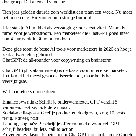
doelgroep. Dat allemaal vandaag.
Tien jaar geleden duurde zo'n werklist een team een week. Nu moet
het in een dag. En zonder hulp stort je burnout.
Hier stap je AI in. Niet als vervanging voor creativiteit. Maar als
turbo voor je werkstroom. Een marketeer die ChatGPT goed inzet
kan 4 uur werk in 30 minuten doen.
Deze gids toont de beste AI tools voor marketeers in 2026 en hoe je
ze daadwerkelijk gebruikt.
ChatGPT: de all-rounder voor copywriting en brainstorm
ChatGPT (plus abonnement) is de basis voor bijna elke marketer.
Het is niet het meest gespecialiseerde tool, maar het is het
veelzijdigste.
Wat marketeers ermee doen:
Emailcopywriting
: Schrijf je onderwerpregel, GPT verzint 5
varianten. Test ze, pick de winnaar.
Social-media-posts
: Geef je product en doelgroep, krijg 10 posts
terug. Editeer, post.
Landingspagina's
: Beschrijf je offer en unieke voordeel. GPT
schrijft headers, bullets, call-to-action.
Advertenties
: Jasper is beter, maar ChatGPT doet ook goede Google