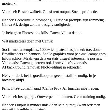
mogelijk.
Voordeel
: Beste kwaliteit. Consistent output. Snelle productie.
Nadeel
: Leercurve in prompting. Eerste 50 prompts zijn rommelig.
Canva AI: design zonder designvaardigheden
Je hebt geen Photoshop-skills. Canva AI lost dat op.
Wat marketeers doen met Canva:
Social-media-templates
: 1000+ templates. Pas je merk toe, done.
Emailheaders en banners
: Snelle graphics voor je e-mailcampagnes.
Infographics
: Maak van data en stats visueel interessante posters.
Video-ads
: Canva genereert ook korte video's voor ads.
AI background removal
: Photo-editing in sekonden.
Het voordeel: het is goedkoop en geen installatie nodig. In je
browser, altijd.
Prijs
: 14,99 dollar/maand (Canva Pro). AI-functies inbegrepen.
Voordeel
: Instap-prijs. Ontwerpen in minuten. Geen training nodig.
Nadeel
: Output is minder uniek dan Midjourney (want iedereen
gebruikt dezelfde templates).