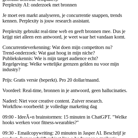
Perplexity AI: onderzoek met bronnen
Je moet een markt analyseren, je concurrentie snappen, trends
kennen. Perplexity is jouw research assistant.
Perplexity gebruikt real-time web en geeft bronnen mee. Dus je
krijgt niet alleen een antwoord, je weet waar het vandaan komt.
Concurrentieverkenning
: Wat doen mijn competitors nu?
Trend-onderzoek
: Wat gaat hoog in mijn niche?
Publiekskennis
: Wie is mijn target audience echt?
Regelgeving
: Welke wettelijke grenzen gelden nu voor mijn
industry?
Prijs
: Gratis versie (beperkt). Pro 20 dollar/maand.
Voordeel
: Real-time, bronnen in je antwoord, geen hallucinaties.
Nadeel
: Niet voor creative content. Zuiver research.
Workflow-voorbeeld: je volledige marketing dag
09:00 - IdeeÃ«n brainstormen
: 15 minuten in ChatGPT. "Welke
hooks werken voor fitness-wearables?"
09:30 - Emailcopywriting
: 20 minuten in Jasper AI. Beschrijf je