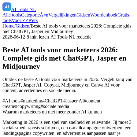
AI Tools NL
Alle tools
CategorieÃ«n
Vergelijkingen
Gidsen
Woordenboek
Gratis
tools
Voor ZZP'ers
Home
/
Gidsen
/
Beste AI tools voor marketeers 2026: Complete gids
met ChatGPT, Jasper en Midjourney
2026-06-12
·
8
min lezen
·
AI Tools NL redactie
Beste AI tools voor marketeers 2026:
Complete gids met ChatGPT, Jasper en
Midjourney
Ontdek de beste AI tools voor marketeers in 2026. Vergelijking van
ChatGPT, Jasper AI, Copy.ai, Midjourney en Canva AI voor
content, advertenties en sociale media.
#
AI tools
#
marketing
#
ChatGPT
#
Jasper AI
#
content
creatie
#
copywriting
#
sociale media
Waarom marketeers nu niet meer zonder AI kunnen
Marketing in 2026 is een spel van snelheid en relevantie. Jij moet 3
sociale-media-posts schrijven, een e-mailcampagne ontwerpen, een
landingspagina copywriten, en advertenties aanpassen naar je