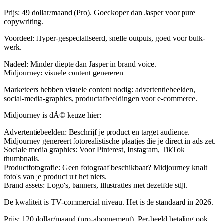
Prijs
: 49 dollar/maand (Pro). Goedkoper dan Jasper voor pure
copywriting.
Voordeel
: Hyper-gespecialiseerd, snelle outputs, goed voor bulk-
werk.
Nadeel
: Minder diepte dan Jasper in brand voice.
Midjourney: visuele content genereren
Marketeers hebben visuele content nodig: advertentiebeelden,
social-media-graphics, productafbeeldingen voor e-commerce.
Midjourney is dÃ© keuze hier:
Advertentiebeelden
: Beschrijf je product en target audience.
Midjourney genereert fotorealistische plaatjes die je direct in ads zet.
Sociale media graphics
: Voor Pinterest, Instagram, TikTok
thumbnails.
Productfotografie
: Geen fotograaf beschikbaar? Midjourney knalt
foto's van je product uit het niets.
Brand assets
: Logo's, banners, illustraties met dezelfde stijl.
De kwaliteit is TV-commercial niveau. Het is de standaard in 2026.
Prijs
: 120 dollar/maand (pro-abonnement). Per-beeld betaling ook