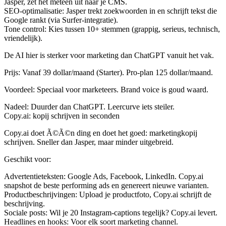
Jasper, zet het meteen uit naar je CMS.
SEO-optimalisatie
: Jasper trekt zoekwoorden in en schrijft tekst die
Google rankt (via Surfer-integratie).
Tone control
: Kies tussen 10+ stemmen (grappig, serieus, technisch,
vriendelijk).
De AI hier is sterker voor marketing dan ChatGPT vanuit het vak.
Prijs
: Vanaf 39 dollar/maand (Starter). Pro-plan 125 dollar/maand.
Voordeel
: Speciaal voor marketeers. Brand voice is goud waard.
Nadeel
: Duurder dan ChatGPT. Leercurve iets steiler.
Copy.ai: kopij schrijven in seconden
Copy.ai doet Ã©Ã©n ding en doet het goed: marketingkopij
schrijven. Sneller dan Jasper, maar minder uitgebreid.
Geschikt voor:
Advertentieteksten
: Google Ads, Facebook, LinkedIn. Copy.ai
snapshot de beste performing ads en genereert nieuwe varianten.
Productbeschrijvingen
: Upload je productfoto, Copy.ai schrijft de
beschrijving.
Sociale posts
: Wil je 20 Instagram-captions tegelijk? Copy.ai levert.
Headlines en hooks
: Voor elk soort marketing channel.