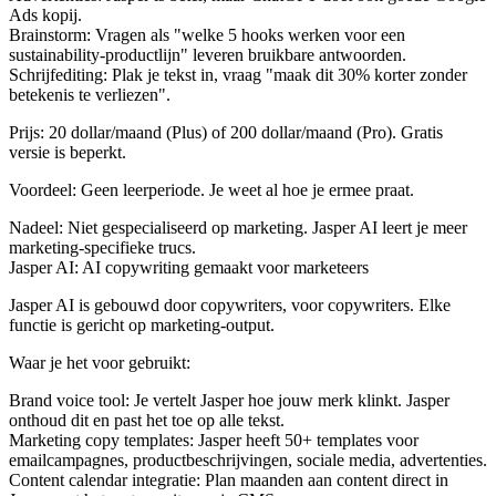
Ads kopij.
Brainstorm
: Vragen als "welke 5 hooks werken voor een
sustainability-productlijn" leveren bruikbare antwoorden.
Schrijfediting
: Plak je tekst in, vraag "maak dit 30% korter zonder
betekenis te verliezen".
Prijs
: 20 dollar/maand (Plus) of 200 dollar/maand (Pro). Gratis
versie is beperkt.
Voordeel
: Geen leerperiode. Je weet al hoe je ermee praat.
Nadeel
: Niet gespecialiseerd op marketing. Jasper AI leert je meer
marketing-specifieke trucs.
Jasper AI: AI copywriting gemaakt voor marketeers
Jasper AI is gebouwd door copywriters, voor copywriters. Elke
functie is gericht op marketing-output.
Waar je het voor gebruikt:
Brand voice tool
: Je vertelt Jasper hoe jouw merk klinkt. Jasper
onthoud dit en past het toe op alle tekst.
Marketing copy templates
: Jasper heeft 50+ templates voor
emailcampagnes, productbeschrijvingen, sociale media, advertenties.
Content calendar integratie
: Plan maanden aan content direct in