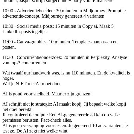
product, Jasper schrijft subject line + body voor e-mailserie.
10:00 - Advertentiebeelden
: 30 minuten in Midjourney. Prompt je
advertentie-concept, Midjourney genereert 4 varianten.
10:30 - Social-media-posts
: 15 minuten in Copy.ai. Maak 5
LinkedIn-posts tegelijk.
11:00 - Canva-graphics
: 10 minuten. Templates aanpassen en
posten.
11:30 - Concurrentieonderzoek
: 20 minuten in Perplexity. Analyse
van top-3 concurrenten.
Wat twaalf uur handwerk was, is nu 110 minuten. En de kwaliteit is
hoger.
Wat je NIET met AI moet doen
AI is goud voor snelheid. Maar er zijn grenzen:
AI schrijft niet je strategie
: AI maakt kopij. Jij bepaalt welke kopij
het doel bereikt.
Jij controleert de output
: Een AI-gegenereerde ad kan op valse
premissen berusten. Fact-check alles.
AI is geen vervanging voor testen
: Je genereert 10 ad-varianten. Je
test ze. De AI zegt niet welke wint.