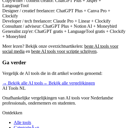
Copywriter / content creator:
ChatGPT Plus + Jasper +
LanguageTool
Designer / creatief freelancer:
ChatGPT Plus + Canva Pro +
Clockify
Developer / tech freelancer:
Claude Pro + Linear + Clockify
Consultant / adviseur:
ChatGPT Plus + Notion AI + Moneybird
Generalist zzp'er:
ChatGPT gratis + LanguageTool gratis + Clockify
+ Moneybird
Meer lezen? Bekijk onze overzichtsartikelen:
beste AI tools voor
social media
en
beste AI tools voor scriptie schrijven
.
Ga verder
Vergelijk de AI tools die in dit artikel worden genoemd:
→ Bekijk alle AI tools
→ Bekijk alle vergelijkingen
AI Tools NL
Onafhankelijke vergelijkingen van AI tools voor Nederlandse
professionals, ondernemers en studenten.
Ontdekken
Alle tools
CategorieÃ«n