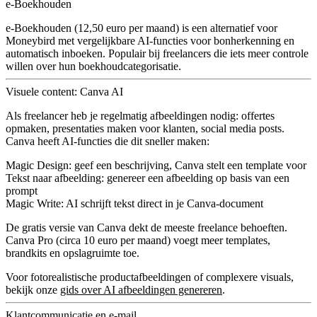
e-Boekhouden
e-Boekhouden (12,50 euro per maand) is een alternatief voor
Moneybird met vergelijkbare AI-functies voor bonherkenning en
automatisch inboeken. Populair bij freelancers die iets meer controle
willen over hun boekhoudcategorisatie.
Visuele content: Canva AI
Als freelancer heb je regelmatig afbeeldingen nodig: offertes
opmaken, presentaties maken voor klanten, social media posts.
Canva heeft AI-functies die dit sneller maken:
Magic Design
: geef een beschrijving, Canva stelt een template voor
Tekst naar afbeelding
: genereer een afbeelding op basis van een
prompt
Magic Write
: AI schrijft tekst direct in je Canva-document
De gratis versie van Canva dekt de meeste freelance behoeften.
Canva Pro (circa 10 euro per maand) voegt meer templates,
brandkits en opslagruimte toe.
Voor fotorealistische productafbeeldingen of complexere visuals,
bekijk onze
gids over AI afbeeldingen genereren
.
Klantcommunicatie en e-mail