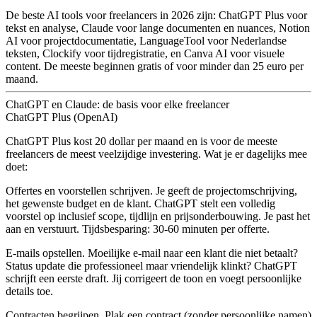
De beste AI tools voor freelancers in 2026 zijn:
ChatGPT Plus
voor
tekst en analyse,
Claude
voor lange documenten en nuances,
Notion
AI
voor projectdocumentatie,
LanguageTool
voor Nederlandse
teksten,
Clockify
voor tijdregistratie, en
Canva AI
voor visuele
content. De meeste beginnen gratis of voor minder dan 25 euro per
maand.
ChatGPT en Claude: de basis voor elke freelancer
ChatGPT Plus (OpenAI)
ChatGPT Plus kost 20 dollar per maand en is voor de meeste
freelancers de meest veelzijdige investering. Wat je er dagelijks mee
doet:
Offertes en voorstellen schrijven.
Je geeft de projectomschrijving,
het gewenste budget en de klant. ChatGPT stelt een volledig
voorstel op inclusief scope, tijdlijn en prijsonderbouwing. Je past het
aan en verstuurt. Tijdsbesparing: 30-60 minuten per offerte.
E-mails opstellen.
Moeilijke e-mail naar een klant die niet betaalt?
Status update die professioneel maar vriendelijk klinkt? ChatGPT
schrijft een eerste draft. Jij corrigeert de toon en voegt persoonlijke
details toe.
Contracten begrijpen.
Plak een contract (zonder persoonlijke namen)