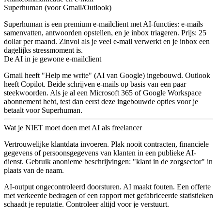
Superhuman (voor Gmail/Outlook)
Superhuman is een premium e-mailclient met AI-functies: e-mails
samenvatten, antwoorden opstellen, en je inbox triageren. Prijs: 25
dollar per maand. Zinvol als je veel e-mail verwerkt en je inbox een
dagelijks stressmoment is.
De AI in je gewone e-mailclient
Gmail heeft "Help me write" (AI van Google) ingebouwd. Outlook
heeft Copilot. Beide schrijven e-mails op basis van een paar
steekwoorden. Als je al een Microsoft 365 of Google Workspace
abonnement hebt, test dan eerst deze ingebouwde opties voor je
betaalt voor Superhuman.
Wat je NIET moet doen met AI als freelancer
Vertrouwelijke klantdata invoeren.
Plak nooit contracten, financiele
gegevens of persoonsgegevens van klanten in een publieke AI-
dienst. Gebruik anonieme beschrijvingen: "klant in de zorgsector" in
plaats van de naam.
AI-output ongecontroleerd doorsturen.
AI maakt fouten. Een offerte
met verkeerde bedragen of een rapport met gefabriceerde statistieken
schaadt je reputatie. Controleer altijd voor je verstuurt.