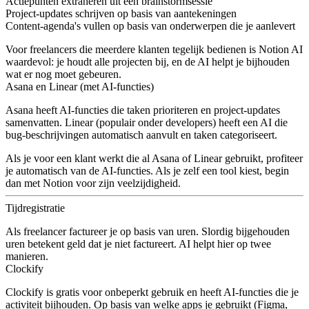
Actiepunten extraheren uit een brainstormsessie
Project-updates schrijven op basis van aantekeningen
Content-agenda's vullen op basis van onderwerpen die je aanlevert
Voor freelancers die meerdere klanten tegelijk bedienen is Notion AI
waardevol: je houdt alle projecten bij, en de AI helpt je bijhouden
wat er nog moet gebeuren.
Asana en Linear (met AI-functies)
Asana heeft AI-functies die taken prioriteren en project-updates
samenvatten. Linear (populair onder developers) heeft een AI die
bug-beschrijvingen automatisch aanvult en taken categoriseert.
Als je voor een klant werkt die al Asana of Linear gebruikt, profiteer
je automatisch van de AI-functies. Als je zelf een tool kiest, begin
dan met Notion voor zijn veelzijdigheid.
Tijdregistratie
Als freelancer factureer je op basis van uren. Slordig bijgehouden
uren betekent geld dat je niet factureert. AI helpt hier op twee
manieren.
Clockify
Clockify is gratis voor onbeperkt gebruik en heeft AI-functies die je
activiteit bijhouden. Op basis van welke apps je gebruikt (Figma,