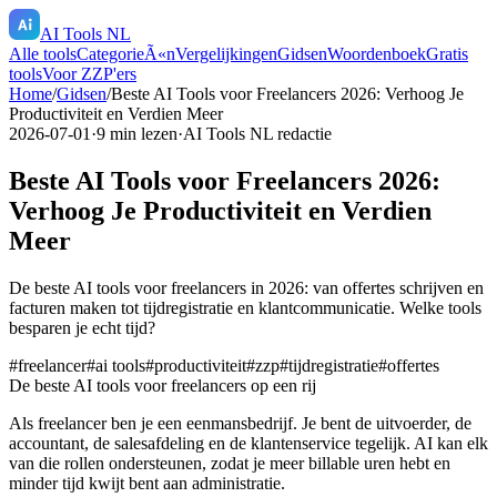
AI Tools NL
Alle tools
CategorieÃ«n
Vergelijkingen
Gidsen
Woordenboek
Gratis
tools
Voor ZZP'ers
Home
/
Gidsen
/
Beste AI Tools voor Freelancers 2026: Verhoog Je
Productiviteit en Verdien Meer
2026-07-01
·
9
min lezen
·
AI Tools NL redactie
Beste AI Tools voor Freelancers 2026:
Verhoog Je Productiviteit en Verdien
Meer
De beste AI tools voor freelancers in 2026: van offertes schrijven en
facturen maken tot tijdregistratie en klantcommunicatie. Welke tools
besparen je echt tijd?
#
freelancer
#
ai tools
#
productiviteit
#
zzp
#
tijdregistratie
#
offertes
De beste AI tools voor freelancers op een rij
Als freelancer ben je een eenmansbedrijf. Je bent de uitvoerder, de
accountant, de salesafdeling en de klantenservice tegelijk. AI kan elk
van die rollen ondersteunen, zodat je meer billable uren hebt en
minder tijd kwijt bent aan administratie.