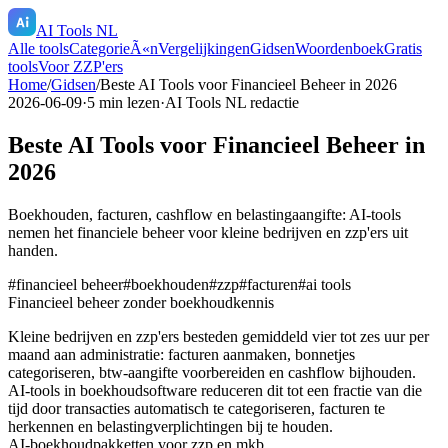
AI Tools NL
Alle tools
CategorieÃ«n
Vergelijkingen
Gidsen
Woordenboek
Gratis
tools
Voor ZZP'ers
Home
/
Gidsen
/
Beste AI Tools voor Financieel Beheer in 2026
2026-06-09
·
5
min lezen
·
AI Tools NL redactie
Beste AI Tools voor Financieel Beheer in
2026
Boekhouden, facturen, cashflow en belastingaangifte: AI-tools
nemen het financiele beheer voor kleine bedrijven en zzp'ers uit
handen.
#
financieel beheer
#
boekhouden
#
zzp
#
facturen
#
ai tools
Financieel beheer zonder boekhoudkennis
Kleine bedrijven en zzp'ers besteden gemiddeld vier tot zes uur per
maand aan administratie: facturen aanmaken, bonnetjes
categoriseren, btw-aangifte voorbereiden en cashflow bijhouden.
AI-tools in boekhoudsoftware reduceren dit tot een fractie van die
tijd door transacties automatisch te categoriseren, facturen te
herkennen en belastingverplichtingen bij te houden.
AI-boekhoudpakketten voor zzp en mkb