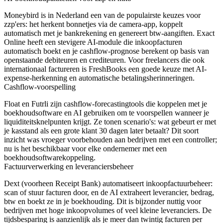
Moneybird is in Nederland een van de populairste keuzes voor
zzp'ers: het herkent bonnetjes via de camera-app, koppelt
automatisch met je bankrekening en genereert btw-aangiften. Exact
Online heeft een stevigere AI-module die inkoopfacturen
automatisch boekt en je cashflow-prognose berekent op basis van
openstaande debiteuren en crediteuren. Voor freelancers die ook
internationaal factureren is FreshBooks een goede keuze met AI-
expense-herkenning en automatische betalingsherinneringen.
Cashflow-voorspelling
Float en Futrli zijn cashflow-forecastingtools die koppelen met je
boekhoudsoftware en AI gebruiken om te voorspellen wanneer je
liquiditeitsknelpunten krijgt. Ze tonen scenario's: wat gebeurt er met
je kasstand als een grote klant 30 dagen later betaalt? Dit soort
inzicht was vroeger voorbehouden aan bedrijven met een controller;
nu is het beschikbaar voor elke ondernemer met een
boekhoudsoftwarekoppeling.
Factuurverwerking en leveranciersbeheer
Dext (voorheen Receipt Bank) automatiseert inkoopfactuurbeheer:
scan of stuur facturen door, en de AI extraheert leverancier, bedrag,
btw en boekt ze in je boekhouding. Dit is bijzonder nuttig voor
bedrijven met hoge inkoopvolumes of veel kleine leveranciers. De
tijdsbesparing is aanzienlijk als je meer dan twintig facturen per