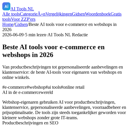
AI Tools NL
Alle tools
CategorieÃ«n
Vergelijkingen
Gidsen
Woordenboek
Gratis
tools
Voor ZZP'ers
Home
/
Gidsen
/
Beste AI tools voor e-commerce en webshops in
2026
2026-06-09
·
5
min lezen
·
AI Tools NL Redactie
Beste AI tools voor e-commerce en
webshops in 2026
Van productbeschrijvingen tot gepersonaliseerde aanbevelingen en
klantenservice: de beste AI-tools voor eigenaren van webshops en
online winkels.
#
e-commerce
#
webshop
#
ai tools
#
online retail
AI in de e-commercewereld
Webshop-eigenaren gebruiken AI voor productbeschrijvingen,
klantenservice, gepersonaliseerde aanbevelingen, voorraadbeheer en
prijsoptimalisatie. De tools zijn steeds toegankelijker geworden voor
kleinere webshops zonder grote IT-teams.
Productbeschrijvingen en SEO