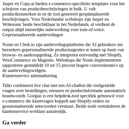
Jasper en Copy.ai bieden e-commerce-specifieke templates voor het
schrijven van productbeschrijvingen in bulk. U vult
productkenmerken in en de tool genereert geoptimaliseerde
beschrijvingen. Voor Nederlandse webshops zijn Jasper en
Writesonic beide beschikbaar in het Nederlands, al verdient de
output altijd menselijke nabewerking voor tone-of-voice.
Gepersonaliseerde aanbevelingen
Nosto en Clerk.io zijn aanbevelingsplatforms die AI gebruiken om
bezoekers gepersonaliseerde productsugesties te tonen op basis van
browse- en aankoopgedrag. Ze integreren eenvoudig met Shopify,
WooCommerce en Magento. Webshops die Nosto implementeren
rapporteren gemiddeld 10 tot 15 procent hogere conversieratio's op
de aanbevelingswidgets.
Klantenservice automatisering
Tidio combineert live chat met een AI-chatbot die veelgestelde
vragen over bestellingen, retouren en productinformatie automatisch
beantwoordt. Gorgias is een helpdesk-tool specifiek gebouwd voor
e-commerce die klantvragen koppelt aan Shopify-orders en
geautomatiseerde antwoorden verstuurt. Beide tools verminderen de
klantenservice-werklast aanzienlijk.
Ga verder