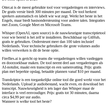
Otter.ai
is de meest gebruikte tool voor vergaderingen en interviews.
De gratis versie biedt 300 minuten per maand. De tool herkent
sprekers automatisch en labelt wie wat zegt. Werkt het beste in het
Engels, maar biedt basisondersteuning voor andere talen. Integraties
met Zoom, Google Meet en Microsoft Teams.
Whisper (OpenAI, open source)
is de nauwkeurigste transcriptietool
voor wie bereid is het zelf te installeren. Beschikbaar op GitHub,
gratis te gebruiken. Ondersteunt meer dan 100 talen inclusief
Nederlands. Voor technische gebruikers die grote volumes audio
willen verwerken is dit de beste optie.
Fireflies.ai
is gericht op teams die vergaderingen willen vastleggen
en doorzoekbaar maken. De tool neemt deel aan vergaderingen als
AI-notulist, maakt een transcript en een samenvatting. Prijs: gratis
plan met beperkte opslag, betaalde plannen vanaf $10 per maand.
Transkriptor
is een toegankelijke online tool die goed werkt voor het
Nederlands. Upload je audiobestand, wacht even, en download het
transcript. Nauwkeurigheid is iets lager dan Whisper maar de
interface is veel eenvoudiger. Prijs: gratis tot 30 minuten, daarna
circa $4,99 per uur audio.
Wanneer is welke tool het beste?