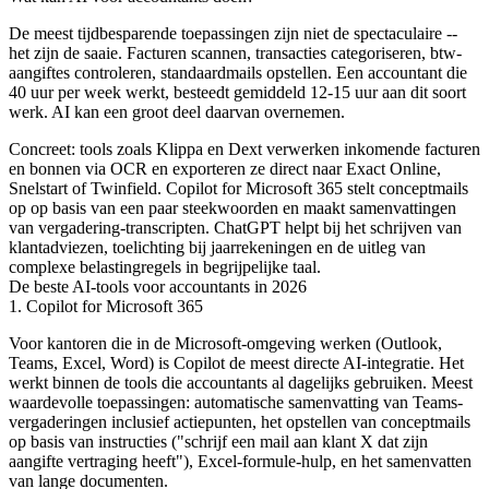
De meest tijdbesparende toepassingen zijn niet de spectaculaire --
het zijn de saaie. Facturen scannen, transacties categoriseren, btw-
aangiftes controleren, standaardmails opstellen. Een accountant die
40 uur per week werkt, besteedt gemiddeld 12-15 uur aan dit soort
werk. AI kan een groot deel daarvan overnemen.
Concreet: tools zoals Klippa en Dext verwerken inkomende facturen
en bonnen via OCR en exporteren ze direct naar Exact Online,
Snelstart of Twinfield. Copilot for Microsoft 365 stelt conceptmails
op op basis van een paar steekwoorden en maakt samenvattingen
van vergadering-transcripten. ChatGPT helpt bij het schrijven van
klantadviezen, toelichting bij jaarrekeningen en de uitleg van
complexe belastingregels in begrijpelijke taal.
De beste AI-tools voor accountants in 2026
1. Copilot for Microsoft 365
Voor kantoren die in de Microsoft-omgeving werken (Outlook,
Teams, Excel, Word) is Copilot de meest directe AI-integratie. Het
werkt binnen de tools die accountants al dagelijks gebruiken. Meest
waardevolle toepassingen: automatische samenvatting van Teams-
vergaderingen inclusief actiepunten, het opstellen van conceptmails
op basis van instructies ("schrijf een mail aan klant X dat zijn
aangifte vertraging heeft"), Excel-formule-hulp, en het samenvatten
van lange documenten.