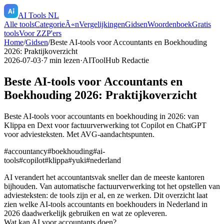
AI Tools NL
Alle tools
CategorieÃ«n
Vergelijkingen
Gidsen
Woordenboek
Gratis
tools
Voor ZZP'ers
Home
/
Gidsen
/
Beste AI-tools voor Accountants en Boekhouding
2026: Praktijkoverzicht
2026-07-03
·
7
min lezen
·
AIToolHub Redactie
Beste AI-tools voor Accountants en
Boekhouding 2026: Praktijkoverzicht
Beste AI-tools voor accountants en boekhouding in 2026: van
Klippa en Dext voor factuurverwerking tot Copilot en ChatGPT
voor adviesteksten. Met AVG-aandachtspunten.
#
accountancy
#
boekhouding
#
ai-
tools
#
copilot
#
klippa
#
yuki
#
nederland
AI verandert het accountantsvak sneller dan de meeste kantoren
bijhouden. Van automatische factuurverwerking tot het opstellen van
adviesteksten: de tools zijn er al, en ze werken. Dit overzicht laat
zien welke AI-tools accountants en boekhouders in Nederland in
2026 daadwerkelijk gebruiken en wat ze opleveren.
Wat kan AI voor accountants doen?