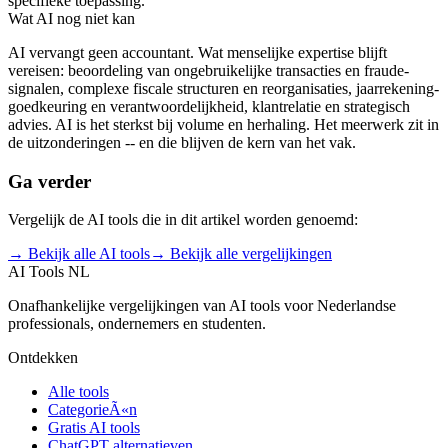
specifieke toepassing.
Wat AI nog niet kan
AI vervangt geen accountant. Wat menselijke expertise blijft
vereisen: beoordeling van ongebruikelijke transacties en fraude-
signalen, complexe fiscale structuren en reorganisaties, jaarrekening-
goedkeuring en verantwoordelijkheid, klantrelatie en strategisch
advies. AI is het sterkst bij volume en herhaling. Het meerwerk zit in
de uitzonderingen -- en die blijven de kern van het vak.
Ga verder
Vergelijk de AI tools die in dit artikel worden genoemd:
→ Bekijk alle AI tools
→ Bekijk alle vergelijkingen
AI Tools NL
Onafhankelijke vergelijkingen van AI tools voor Nederlandse
professionals, ondernemers en studenten.
Ontdekken
Alle tools
CategorieÃ«n
Gratis AI tools
ChatGPT alternatieven