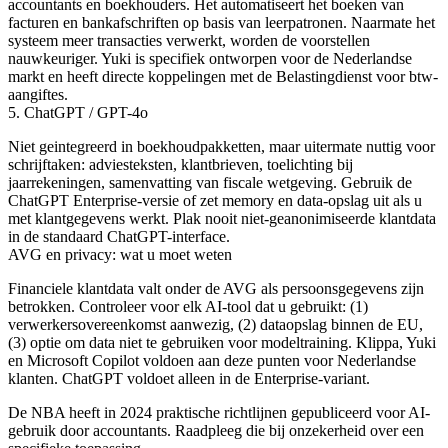
accountants en boekhouders. Het automatiseert het boeken van
facturen en bankafschriften op basis van leerpatronen. Naarmate het
systeem meer transacties verwerkt, worden de voorstellen
nauwkeuriger. Yuki is specifiek ontworpen voor de Nederlandse
markt en heeft directe koppelingen met de Belastingdienst voor btw-
aangiftes.
5. ChatGPT / GPT-4o
Niet geintegreerd in boekhoudpakketten, maar uitermate nuttig voor
schrijftaken: adviesteksten, klantbrieven, toelichting bij
jaarrekeningen, samenvatting van fiscale wetgeving. Gebruik de
ChatGPT Enterprise-versie of zet memory en data-opslag uit als u
met klantgegevens werkt. Plak nooit niet-geanonimiseerde klantdata
in de standaard ChatGPT-interface.
AVG en privacy: wat u moet weten
Financiele klantdata valt onder de AVG als persoonsgegevens zijn
betrokken. Controleer voor elk AI-tool dat u gebruikt: (1)
verwerkersovereenkomst aanwezig, (2) dataopslag binnen de EU,
(3) optie om data niet te gebruiken voor modeltraining. Klippa, Yuki
en Microsoft Copilot voldoen aan deze punten voor Nederlandse
klanten. ChatGPT voldoet alleen in de Enterprise-variant.
De NBA heeft in 2024 praktische richtlijnen gepubliceerd voor AI-
gebruik door accountants. Raadpleeg die bij onzekerheid over een