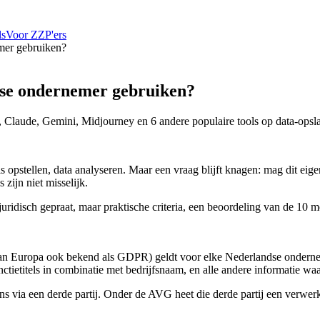
ls
Voor ZZP'ers
mer gebruiken?
dse ondernemer gebruiken?
laude, Gemini, Midjourney en 6 andere populaire tools op data-opsla
ils opstellen, data analyseren. Maar een vraag blijft knagen: mag dit ei
zijn niet misselijk.
juridisch gepraat, maar praktische criteria, een beoordeling van de 10 m
 Europa ook bekend als GDPR) geldt voor elke Nederlandse onderneme
ietitels in combinatie met bedrijfsnaam, en alle andere informatie waar
ns via een derde partij. Onder de AVG heet die derde partij een
verwerk