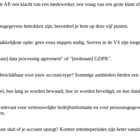
e AP, een klacht van een medewerker, een vraag van een grote klant of 
oonsgegevens betrokken zijn, beoordeel je hem op deze vijf punten.
kelijkste optie: geen extra stappen nodig. Servers in de VS zijn toeg
olnaam] data processing agreement" of "[toolnaam] GDPR".
e beschikbaar voor jouw account-type? Sommige aanbieders bieden een 
el, hoe lang ze worden bewaard, hoe ze worden beveiligd, en hoe dat
relevant voor vertrouwelijke bedrijfsinformatie en voor persoonsgegeven
en.
sie sluit of je account opzegt? Kortere retentieperiodes zijn beter vanu