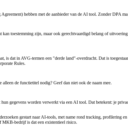
 Agreement) hebben met de aanbieder van de AI tool. Zonder DPA mag
 kan toestemming zijn, maar ook gerechtvaardigd belang of uitvoering
at, is dat in AVG-termen een "derde land"-overdracht. Dat is toegesta
porate Rules.
 alleen de functietitel nodig? Geef dan niet ook de naam mee.
t hun gegevens worden verwerkt via een AI tool. Dat betekent: je priva
derzoeken gestart naar AI-tools, met name rond tracking, profilering 
MKB-bedrijf is dat een existentieel risico.