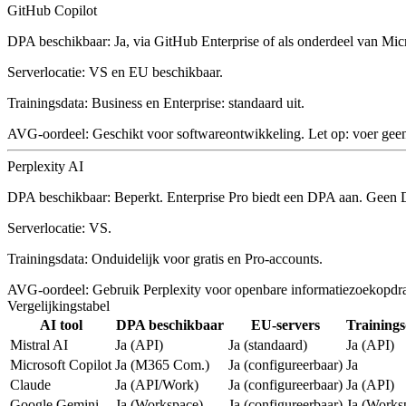
GitHub Copilot
DPA beschikbaar:
Ja, via GitHub Enterprise of als onderdeel van Mic
Serverlocatie:
VS en EU beschikbaar.
Trainingsdata:
Business en Enterprise: standaard uit.
AVG-oordeel:
Geschikt voor softwareontwikkeling. Let op: voer geen
Perplexity AI
DPA beschikbaar:
Beperkt. Enterprise Pro biedt een DPA aan. Geen 
Serverlocatie:
VS.
Trainingsdata:
Onduidelijk voor gratis en Pro-accounts.
AVG-oordeel:
Gebruik Perplexity voor openbare informatiezoekopdrac
Vergelijkingstabel
AI tool
DPA beschikbaar
EU-servers
Trainings
Mistral AI
Ja (API)
Ja (standaard)
Ja (API)
Microsoft Copilot
Ja (M365 Com.)
Ja (configureerbaar)
Ja
Claude
Ja (API/Work)
Ja (configureerbaar)
Ja (API)
Google Gemini
Ja (Workspace)
Ja (configureerbaar)
Ja (Works