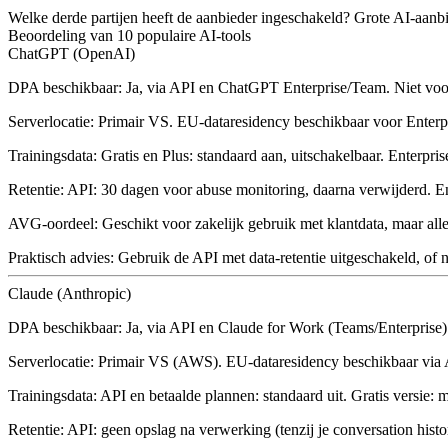
Welke derde partijen heeft de aanbieder ingeschakeld? Grote AI-aa
Beoordeling van 10 populaire AI-tools
ChatGPT (OpenAI)
DPA beschikbaar:
Ja, via API en ChatGPT Enterprise/Team. Niet voor 
Serverlocatie:
Primair VS. EU-dataresidency beschikbaar voor Enterpr
Trainingsdata:
Gratis en Plus: standaard aan, uitschakelbaar. Enterpris
Retentie:
API: 30 dagen voor abuse monitoring, daarna verwijderd. Ent
AVG-oordeel:
Geschikt voor zakelijk gebruik met klantdata, maar all
Praktisch advies:
Gebruik de API met data-retentie uitgeschakeld, of 
Claude (Anthropic)
DPA beschikbaar:
Ja, via API en Claude for Work (Teams/Enterprise)
Serverlocatie:
Primair VS (AWS). EU-dataresidency beschikbaar via
Trainingsdata:
API en betaalde plannen: standaard uit. Gratis versie: m
Retentie:
API: geen opslag na verwerking (tenzij je conversation histor