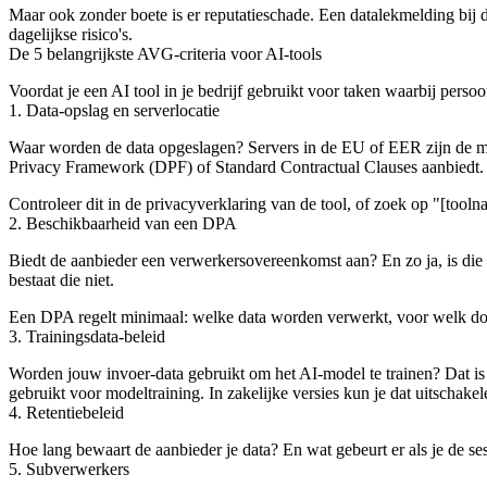
Maar ook zonder boete is er reputatieschade. Een datalekmelding bij d
dagelijkse risico's.
De 5 belangrijkste AVG-criteria voor AI-tools
Voordat je een AI tool in je bedrijf gebruikt voor taken waarbij pers
1. Data-opslag en serverlocatie
Waar worden de data opgeslagen? Servers in de EU of EER zijn de mak
Privacy Framework (DPF) of Standard Contractual Clauses aanbiedt.
Controleer dit in de privacyverklaring van de tool, of zoek op "[to
2. Beschikbaarheid van een DPA
Biedt de aanbieder een verwerkersovereenkomst aan? En zo ja, is di
bestaat die niet.
Een DPA regelt minimaal: welke data worden verwerkt, voor welk do
3. Trainingsdata-beleid
Worden jouw invoer-data gebruikt om het AI-model te trainen? Dat is 
gebruikt voor modeltraining. In zakelijke versies kun je dat uitschakel
4. Retentiebeleid
Hoe lang bewaart de aanbieder je data? En wat gebeurt er als je de ses
5. Subverwerkers