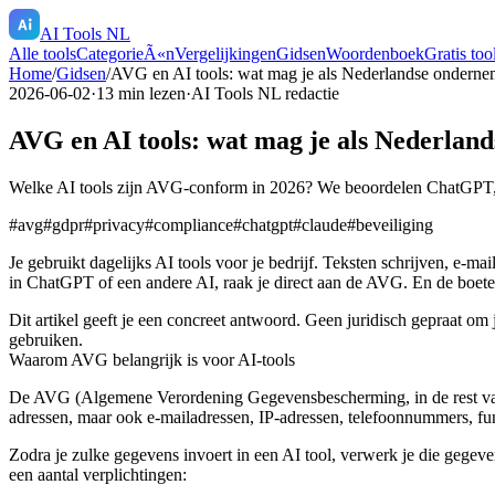
AI Tools NL
Alle tools
CategorieÃ«n
Vergelijkingen
Gidsen
Woordenboek
Gratis too
Home
/
Gidsen
/
AVG en AI tools: wat mag je als Nederlandse onderne
2026-06-02
·
13
min lezen
·
AI Tools NL redactie
AVG en AI tools: wat mag je als Nederlan
Welke AI tools zijn AVG-conform in 2026? We beoordelen ChatGPT, C
#
avg
#
gdpr
#
privacy
#
compliance
#
chatgpt
#
claude
#
beveiliging
Je gebruikt dagelijks AI tools voor je bedrijf. Teksten schrijven, e-ma
in ChatGPT of een andere AI, raak je direct aan de AVG. En de boetes 
Dit artikel geeft je een concreet antwoord. Geen juridisch gepraat om 
gebruiken.
Waarom AVG belangrijk is voor AI-tools
De AVG (Algemene Verordening Gegevensbescherming, in de rest van
adressen, maar ook e-mailadressen, IP-adressen, telefoonnummers, funct
Zodra je zulke gegevens invoert in een AI tool, verwerk je die gegeve
een aantal verplichtingen: