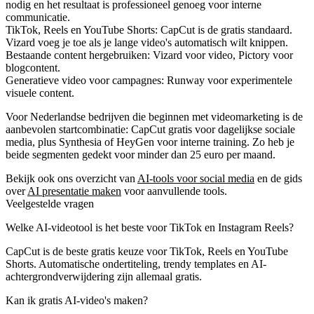
nodig en het resultaat is professioneel genoeg voor interne
communicatie.
TikTok, Reels en YouTube Shorts:
CapCut is de gratis standaard.
Vizard voeg je toe als je lange video's automatisch wilt knippen.
Bestaande content hergebruiken:
Vizard voor video, Pictory voor
blogcontent.
Generatieve video voor campagnes:
Runway voor experimentele
visuele content.
Voor Nederlandse bedrijven die beginnen met videomarketing is de
aanbevolen startcombinatie: CapCut gratis voor dagelijkse sociale
media, plus Synthesia of HeyGen voor interne training. Zo heb je
beide segmenten gedekt voor minder dan 25 euro per maand.
Bekijk ook ons overzicht van
AI-tools voor social media
en de gids
over
AI presentatie maken
voor aanvullende tools.
Veelgestelde vragen
Welke AI-videotool is het beste voor TikTok en Instagram Reels?
CapCut is de beste gratis keuze voor TikTok, Reels en YouTube
Shorts. Automatische ondertiteling, trendy templates en AI-
achtergrondverwijdering zijn allemaal gratis.
Kan ik gratis AI-video's maken?