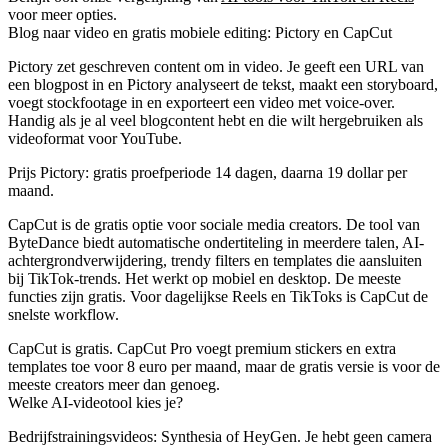
voor meer opties.
Blog naar video en gratis mobiele editing: Pictory en CapCut
Pictory zet geschreven content om in video. Je geeft een URL van
een blogpost in en Pictory analyseert de tekst, maakt een storyboard,
voegt stockfootage in en exporteert een video met voice-over.
Handig als je al veel blogcontent hebt en die wilt hergebruiken als
videoformat voor YouTube.
Prijs Pictory:
gratis proefperiode 14 dagen, daarna 19 dollar per
maand.
CapCut is de gratis optie voor sociale media creators. De tool van
ByteDance biedt automatische ondertiteling in meerdere talen, AI-
achtergrondverwijdering, trendy filters en templates die aansluiten
bij TikTok-trends. Het werkt op mobiel en desktop. De meeste
functies zijn gratis. Voor dagelijkse Reels en TikToks is CapCut de
snelste workflow.
CapCut is gratis. CapCut Pro voegt premium stickers en extra
templates toe voor 8 euro per maand, maar de gratis versie is voor de
meeste creators meer dan genoeg.
Welke AI-videotool kies je?
Bedrijfstrainingsvideos:
Synthesia of HeyGen. Je hebt geen camera