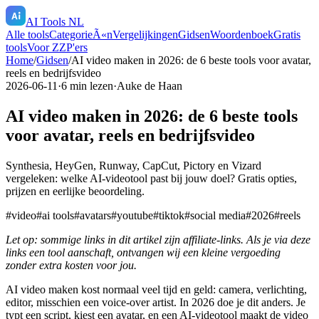
AI Tools NL
Alle tools
CategorieÃ«n
Vergelijkingen
Gidsen
Woordenboek
Gratis
tools
Voor ZZP'ers
Home
/
Gidsen
/
AI video maken in 2026: de 6 beste tools voor avatar,
reels en bedrijfsvideo
2026-06-11
·
6
min lezen
·
Auke de Haan
AI video maken in 2026: de 6 beste tools
voor avatar, reels en bedrijfsvideo
Synthesia, HeyGen, Runway, CapCut, Pictory en Vizard
vergeleken: welke AI-videotool past bij jouw doel? Gratis opties,
prijzen en eerlijke beoordeling.
#
video
#
ai tools
#
avatars
#
youtube
#
tiktok
#
social media
#
2026
#
reels
Let op: sommige links in dit artikel zijn affiliate-links. Als je via deze
links een tool aanschaft, ontvangen wij een kleine vergoeding
zonder extra kosten voor jou.
AI video maken kost normaal veel tijd en geld: camera, verlichting,
editor, misschien een voice-over artist. In 2026 doe je dit anders. Je
typt een script, kiest een avatar, en een AI-videotool maakt de video