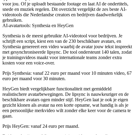
voor jou. Of je uploadt bestaande footage en laat AI de ondertitels,
snede en muziek regelen. Dit overzicht vergelijkt de zes beste AI-
videotools die Nederlandse creators en bedrijven daadwerkelijk
gebruiken.
AI-avatartools: Synthesia en HeyGen
Synthesia is de meest gebruikte AI-videotool voor bedrijven. Je
schrijft een script, kiest een van de 230 beschikbare avatars, en
Synthesia genereert een video waarbij de avatar jouw tekst inspreekt
met gesynchroniseerde lipsync. De tool ondersteunt 140 talen, zodat
je trainingsvideos maakt voor internationale teams zonder extra
kosten voor een voice-over.
Prijs Synthesia:
vanaf 22 euro per maand voor 10 minuten video, 67
euro per maand voor 30 minuten.
HeyGen biedt vergelijkbare functionaliteit met gemiddeld
realistischere avatarbewegingen. De lipsync is nauwkeuriger en de
beschikbare avatars ogen minder stijf. HeyGen laat je ook je eigen
gezicht klonen als avatar na een korte opname, wat handig is als je
een persoonlijke merkvideo wilt zonder elke keer voor de camera te
gaan.
Prijs HeyGen:
vanaf 24 euro per maand.