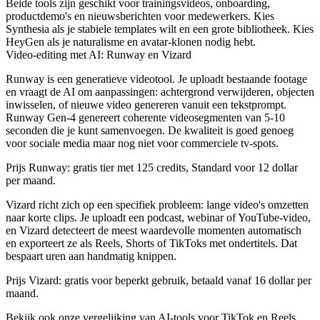
Beide tools zijn geschikt voor trainingsvideos, onboarding,
productdemo's en nieuwsberichten voor medewerkers. Kies
Synthesia als je stabiele templates wilt en een grote bibliotheek. Kies
HeyGen als je naturalisme en avatar-klonen nodig hebt.
Video-editing met AI: Runway en Vizard
Runway is een generatieve videotool. Je uploadt bestaande footage
en vraagt de AI om aanpassingen: achtergrond verwijderen, objecten
inwisselen, of nieuwe video genereren vanuit een tekstprompt.
Runway Gen-4 genereert coherente videosegmenten van 5-10
seconden die je kunt samenvoegen. De kwaliteit is goed genoeg
voor sociale media maar nog niet voor commerciele tv-spots.
Prijs Runway:
gratis tier met 125 credits, Standard voor 12 dollar
per maand.
Vizard richt zich op een specifiek probleem: lange video's omzetten
naar korte clips. Je uploadt een podcast, webinar of YouTube-video,
en Vizard detecteert de meest waardevolle momenten automatisch
en exporteert ze als Reels, Shorts of TikToks met ondertitels. Dat
bespaart uren aan handmatig knippen.
Prijs Vizard:
gratis voor beperkt gebruik, betaald vanaf 16 dollar per
maand.
Bekijk ook onze vergelijking van
AI-tools voor TikTok en Reels