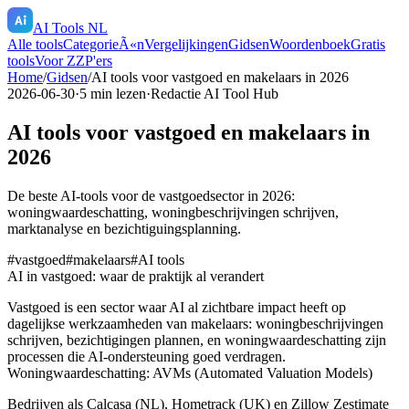
AI Tools NL
Alle tools
CategorieÃ«n
Vergelijkingen
Gidsen
Woordenboek
Gratis
tools
Voor ZZP'ers
Home
/
Gidsen
/
AI tools voor vastgoed en makelaars in 2026
2026-06-30
·
5
min lezen
·
Redactie AI Tool Hub
AI tools voor vastgoed en makelaars in
2026
De beste AI-tools voor de vastgoedsector in 2026:
woningwaardeschatting, woningbeschrijvingen schrijven,
marktanalyse en bezichtiguingsplanning.
#
vastgoed
#
makelaars
#
AI tools
AI in vastgoed: waar de praktijk al verandert
Vastgoed is een sector waar AI al zichtbare impact heeft op
dagelijkse werkzaamheden van makelaars: woningbeschrijvingen
schrijven, bezichtigingen plannen, en woningwaardeschatting zijn
processen die AI-ondersteuning goed verdragen.
Woningwaardeschatting: AVMs (Automated Valuation Models)
Bedrijven als Calcasa (NL), Hometrack (UK) en Zillow Zestimate