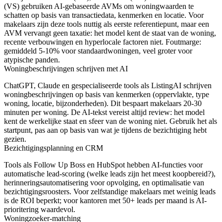
(VS) gebruiken AI-gebaseerde AVMs om woningwaarden te
schatten op basis van transactiedata, kenmerken en locatie. Voor
makelaars zijn deze tools nuttig als eerste referentiepunt, maar een
AVM vervangt geen taxatie: het model kent de staat van de woning,
recente verbouwingen en hyperlocale factoren niet. Foutmarge:
gemiddeld 5-10% voor standaardwoningen, veel groter voor
atypische panden.
Woningbeschrijvingen schrijven met AI
ChatGPT, Claude en gespecialiseerde tools als ListingAI schrijven
woningbeschrijvingen op basis van kenmerken (oppervlakte, type
woning, locatie, bijzonderheden). Dit bespaart makelaars 20-30
minuten per woning. De AI-tekst vereist altijd review: het model
kent de werkelijke staat en sfeer van de woning niet. Gebruik het als
startpunt, pas aan op basis van wat je tijdens de bezichtiging hebt
gezien.
Bezichtigingsplanning en CRM
Tools als Follow Up Boss en HubSpot hebben AI-functies voor
automatische lead-scoring (welke leads zijn het meest koopbereid?),
herinneringsautomatisering voor opvolging, en optimalisatie van
bezichtigingsroosters. Voor zelfstandige makelaars met weinig leads
is de ROI beperkt; voor kantoren met 50+ leads per maand is AI-
prioritering waardevol.
Woningzoeker-matching