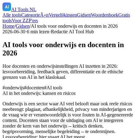
AI Tools NL
Alle tools
CategorieÃ«n
Vergelijkingen
Gidsen
Woordenboek
Gratis
tools
Voor ZZP'ers
Home
/
Gidsen
/
AI tools voor onderwijs en docenten in 2026
2026-06-30
·
6
min lezen
·
Redactie AI Tool Hub
AI tools voor onderwijs en docenten in
2026
Hoe docenten en onderwijsinstellingen AI inzetten in 2026:
lesvoorbereiding, feedback geven, differentiatie en de ethische
grenzen van AI in het klaslokaal.
#
onderwijs
#
docenten
#
AI tools
AI in het onderwijs: kansen en risicos
Onderwijs is een sector waar AI veel belooft maar ook reele risicos
meebrengt: plagiaat, afhankelijkheid, privacy van minderjarigen en
de vraag wie er verantwoordelijk is voor fouten in AI-gegenereerde
content. Docenten staan voor de uitdaging om AI te integreren
zonder de kern van het onderwijs -- kritisch denken,
begripsvorming, menselijke begeleiding -- te ondermijnen.
Lesvoorbereiding: hier spaart AI het meest