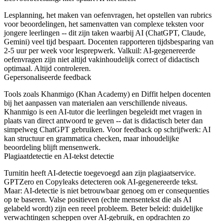
Lesplanning, het maken van oefenvragen, het opstellen van rubrics
voor beoordelingen, het samenvatten van complexe teksten voor
jongere leerlingen -- dit zijn taken waarbij AI (ChatGPT, Claude,
Gemini) veel tijd bespaart. Docenten rapporteren tijdsbesparing van
2-5 uur per week voor lesprepwerk. Valkuil: AI-gegenereerde
oefenvragen zijn niet altijd vakinhoudelijk correct of didactisch
optimaal. Altijd controleren.
Gepersonaliseerde feedback
Tools zoals Khanmigo (Khan Academy) en Diffit helpen docenten
bij het aanpassen van materialen aan verschillende niveaus.
Khanmigo is een AI-tutor die leerlingen begeleidt met vragen in
plaats van direct antwoord te geven -- dat is didactisch beter dan
simpelweg ChatGPT gebruiken. Voor feedback op schrijfwerk: AI
kan structuur en grammatica checken, maar inhoudelijke
beoordeling blijft mensenwerk.
Plagiaatdetectie en AI-tekst detectie
Turnitin heeft AI-detectie toegevoegd aan zijn plagiaatservice.
GPTZero en Copyleaks detecteren ook AI-gegenereerde tekst.
Maar: AI-detectie is niet betrouwbaar genoeg om er consequenties
op te baseren. Valse positieven (echte mensentekst die als AI
gelabeld wordt) zijn een reeel probleem. Beter beleid: duidelijke
verwachtingen scheppen over AI-gebruik, en opdrachten zo