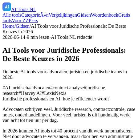
AI Tools NL
Alle tools
CategorieÃ«n
Vergelijkingen
Gidsen
Woordenboek
Gratis
tools
Voor ZZP'ers
Home
/
Gidsen
/
AI Tools voor Juridische Professionals: De Beste
Keuzes in 2026
2026-06-14
·
9
min lezen
·
AI Tools NL redactie
AI Tools voor Juridische Professionals:
De Beste Keuzes in 2026
De beste AI tools voor advocaten, juristen en juridische teams in
2026.
#
AI juridisch
#
advocaten
#
contract analyse
#
juridische
research
#
Harvey AI
#
LexisNexis
Juridische professionals en AI: hoe je efficiencer wordt
Advocaten schrijven veel. Juridische research, contractcontrole, case
notes, onderhandelingen. Voor veel juristen is dit handmatig werk
van acht tot tien uur per dag.
In 2026 kunnen AI tools tot 40 procent van dit werk automatiseren.
Niet door advocaten te vervangen, maar door hen van administratie