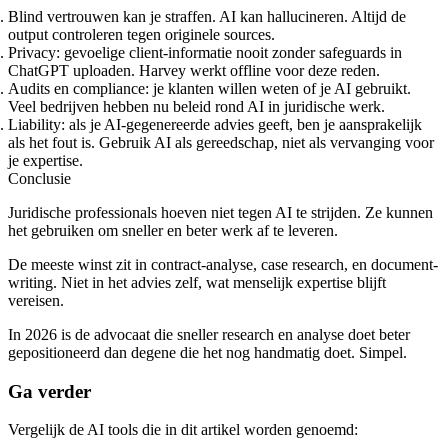
Blind vertrouwen kan je straffen.
AI kan hallucineren. Altijd de
output controleren tegen originele sources.
Privacy:
gevoelige client-informatie nooit zonder safeguards in
ChatGPT uploaden. Harvey werkt offline voor deze reden.
Audits en compliance:
je klanten willen weten of je AI gebruikt.
Veel bedrijven hebben nu beleid rond AI in juridische werk.
Liability:
als je AI-gegenereerde advies geeft, ben je aansprakelijk
als het fout is. Gebruik AI als gereedschap, niet als vervanging voor
je expertise.
Conclusie
Juridische professionals hoeven niet tegen AI te strijden. Ze kunnen
het gebruiken om sneller en beter werk af te leveren.
De meeste winst zit in contract-analyse, case research, en document-
writing. Niet in het advies zelf, wat menselijk expertise blijft
vereisen.
In 2026 is de advocaat die sneller research en analyse doet beter
gepositioneerd dan degene die het nog handmatig doet. Simpel.
Ga verder
Vergelijk de AI tools die in dit artikel worden genoemd: