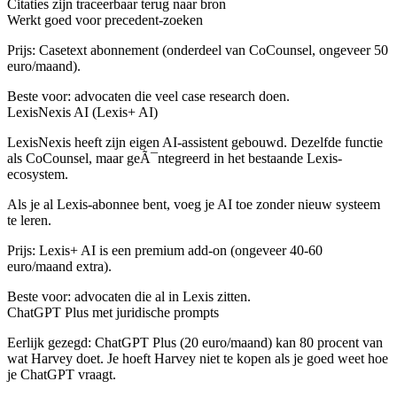
Citaties zijn traceerbaar terug naar bron
Werkt goed voor precedent-zoeken
Prijs: Casetext abonnement (onderdeel van CoCounsel, ongeveer 50
euro/maand).
Beste voor: advocaten die veel case research doen.
LexisNexis AI (Lexis+ AI)
LexisNexis heeft zijn eigen AI-assistent gebouwd. Dezelfde functie
als CoCounsel, maar geÃ¯ntegreerd in het bestaande Lexis-
ecosystem.
Als je al Lexis-abonnee bent, voeg je AI toe zonder nieuw systeem
te leren.
Prijs: Lexis+ AI is een premium add-on (ongeveer 40-60
euro/maand extra).
Beste voor: advocaten die al in Lexis zitten.
ChatGPT Plus met juridische prompts
Eerlijk gezegd: ChatGPT Plus (20 euro/maand) kan 80 procent van
wat Harvey doet. Je hoeft Harvey niet te kopen als je goed weet hoe
je ChatGPT vraagt.