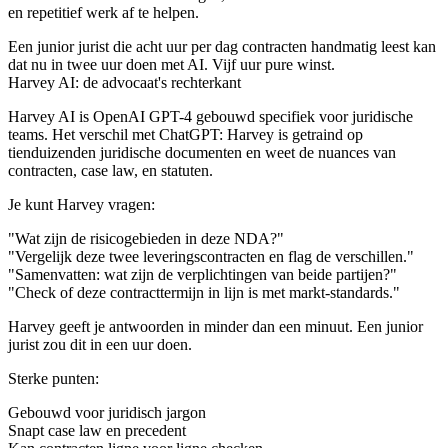
en repetitief werk af te helpen.
Een junior jurist die acht uur per dag contracten handmatig leest kan
dat nu in twee uur doen met AI. Vijf uur pure winst.
Harvey AI: de advocaat's rechterkant
Harvey AI is OpenAI GPT-4 gebouwd specifiek voor juridische
teams. Het verschil met ChatGPT: Harvey is getraind op
tienduizenden juridische documenten en weet de nuances van
contracten, case law, en statuten.
Je kunt Harvey vragen:
"Wat zijn de risicogebieden in deze NDA?"
"Vergelijk deze twee leveringscontracten en flag de verschillen."
"Samenvatten: wat zijn de verplichtingen van beide partijen?"
"Check of deze contracttermijn in lijn is met markt-standards."
Harvey geeft je antwoorden in minder dan een minuut. Een junior
jurist zou dit in een uur doen.
Sterke punten:
Gebouwd voor juridisch jargon
Snapt case law en precedent