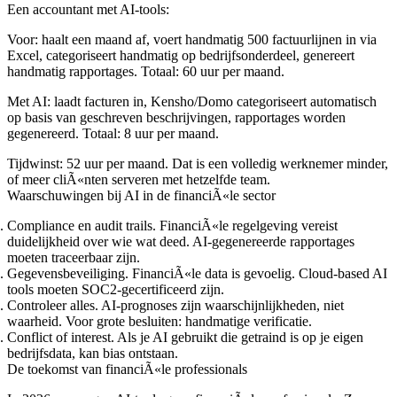
Een accountant met AI-tools:
Voor: haalt een maand af, voert handmatig 500 factuurlijnen in via
Excel, categoriseert handmatig op bedrijfsonderdeel, genereert
handmatig rapportages. Totaal: 60 uur per maand.
Met AI: laadt facturen in, Kensho/Domo categoriseert automatisch
op basis van geschreven beschrijvingen, rapportages worden
gegenereerd. Totaal: 8 uur per maand.
Tijdwinst: 52 uur per maand. Dat is een volledig werknemer minder,
of meer cliÃ«nten serveren met hetzelfde team.
Waarschuwingen bij AI in de financiÃ«le sector
Compliance en audit trails. FinanciÃ«le regelgeving vereist
duidelijkheid over wie wat deed. AI-gegenereerde rapportages
moeten traceerbaar zijn.
Gegevensbeveiliging. FinanciÃ«le data is gevoelig. Cloud-based AI
tools moeten SOC2-gecertificeerd zijn.
Controleer alles. AI-prognoses zijn waarschijnlijkheden, niet
waarheid. Voor grote besluiten: handmatige verificatie.
Conflict of interest. Als je AI gebruikt die getraind is op je eigen
bedrijfsdata, kan bias ontstaan.
De toekomst van financiÃ«le professionals