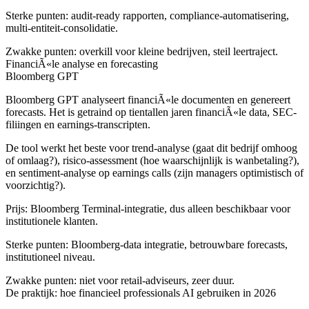
Sterke punten: audit-ready rapporten, compliance-automatisering,
multi-entiteit-consolidatie.
Zwakke punten: overkill voor kleine bedrijven, steil leertraject.
FinanciÃ«le analyse en forecasting
Bloomberg GPT
Bloomberg GPT analyseert financiÃ«le documenten en genereert
forecasts. Het is getraind op tientallen jaren financiÃ«le data, SEC-
filiingen en earnings-transcripten.
De tool werkt het beste voor trend-analyse (gaat dit bedrijf omhoog
of omlaag?), risico-assessment (hoe waarschijnlijk is wanbetaling?),
en sentiment-analyse op earnings calls (zijn managers optimistisch of
voorzichtig?).
Prijs: Bloomberg Terminal-integratie, dus alleen beschikbaar voor
institutionele klanten.
Sterke punten: Bloomberg-data integratie, betrouwbare forecasts,
institutioneel niveau.
Zwakke punten: niet voor retail-adviseurs, zeer duur.
De praktijk: hoe financieel professionals AI gebruiken in 2026