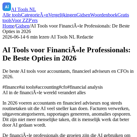
AI Tools NL
Alle tools
CategorieÃ«n
Vergelijkingen
Gidsen
Woordenboek
Gratis
tools
Voor ZZP'ers
Home
/
Gidsen
/
AI Tools voor FinanciÃ«le Professionals: De Beste
Opties in 2026
2026-06-14
·
6
min lezen
·
AI Tools NL Redactie
AI Tools voor FinanciÃ«le Professionals:
De Beste Opties in 2026
De beste AI tools voor accountants, financieel adviseurs en CFOs in
2026.
#
finance
#
ai tools
#
accounting
#
cfo
#
financial analysis
AI in de financiÃ«le wereld verandert alles
In 2026 voeren accountants en financieel adviseurs nog steeds
routinetaken uit die AI veel sneller kan doen. Facturen verwerken,
uitgavencategoriseren, rapportages genereren, anomalies opsporen.
Dit zijn niet meer menselijke taken, dit is menselijk werk dat beter
door AI gedaan wordt.
De financiÃ«le professionals die groeien zijn die AI gebruiken om