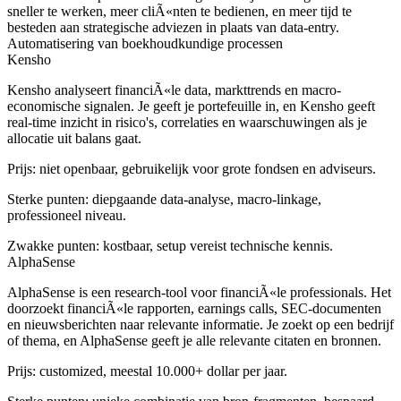
sneller te werken, meer cliÃ«nten te bedienen, en meer tijd te
besteden aan strategische adviezen in plaats van data-entry.
Automatisering van boekhoudkundige processen
Kensho
Kensho analyseert financiÃ«le data, markttrends en macro-
economische signalen. Je geeft je portefeuille in, en Kensho geeft
real-time inzicht in risico's, correlaties en waarschuwingen als je
allocatie uit balans gaat.
Prijs: niet openbaar, gebruikelijk voor grote fondsen en adviseurs.
Sterke punten: diepgaande data-analyse, macro-linkage,
professioneel niveau.
Zwakke punten: kostbaar, setup vereist technische kennis.
AlphaSense
AlphaSense is een research-tool voor financiÃ«le professionals. Het
doorzoekt financiÃ«le rapporten, earnings calls, SEC-documenten
en nieuwsberichten naar relevante informatie. Je zoekt op een bedrijf
of thema, en AlphaSense geeft je alle relevante citaten en bronnen.
Prijs: customized, meestal 10.000+ dollar per jaar.