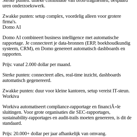
Sterke punten: unieke combinatie van bron-fragmenten, bespaard
uren onderzoekswerk.
Zwakke punten: setup complex, voordelig alleen voor grotere
firma's.
Domo AI
Domo AI combineert business intelligence met automatische
rapportage. Je connecteert je data-bronnen (ERP, boekhoudkundig
systeem, CRM), en Domo genereert automatisch dashboards en
rapporten.
Prijs: vanaf 2.000 dollar per maand.
Sterke punten: connecteert alles, real-time inzicht, dashboards
automatisch gegenereerd.
Zwakke punten: duur voor kleine kantoren, setup vereist IT-steun.
Workiva
Workiva automatiseert compliance-rapportage en financiÃ«le
sluitingen. Voor grote organisaties die SEC-rapportages,
sustainability-rapportages en audit-trails moeten genereren, is dit de
standaard.
Prijs: 20.000+ dollar per jaar afhankelijk van omvang.