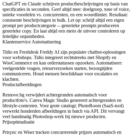
ChatGPT en Claude schrijven productbeschrijvingen op basis van
specificaties in seconden. Geef altijd mee: doelgroep, tone of voice,
unieke voordelen vs. concurrenten, en een woordlimiet. Resultaat:
consisente beschrijvingen in bulk. Let op: schrijf altijd een eigen
prompt per productcategorie -- generieke prompts produceren
generieke copy. En laat altijd een mens de uitvoer controleren op
feitelijke onjuistheden.
Klantenservice Automatisering
Tidio en Freshdesk Freddy AI zijn populaire chatbot-oplossingen
voor webshops. Tidio integreert rechtstreeks met Shopify en
WooCommerce en kan orderstatussen opzoeken. Automatiseer:
veelgestelde vragen, retourverzoeken starten, bezorgtijden
communiceren. Houd mensen beschikbaar voor escalaties en
klachten.
Productafbeeldingen
Remove.bg verwijdert achtergronden automatisch voor
productfoto's. Canva Magic Studio genereert achtergronden en
lifestyle-contexten. Voor grote catalogi: PhotoRoom (SaaS-tool)
verwerkt honderden afbeeldingen in batch via API. Dit vervangt
veel handmatig Photoshop-werk bij nieuwe producten.
Prijsoptimalisatie
Prisync en Wiser tracken concurrerende prijzen automatisch en