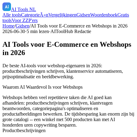
AI Tools NL
Alle tools
CategorieÃ«n
Vergelijkingen
Gidsen
Woordenboek
Gratis
tools
Voor ZZP'ers
Home
/
Gidsen
/
AI Tools voor E-Commerce en Webshops in 2026
2026-06-30
·
5
min lezen
·
AIToolHub Redactie
AI Tools voor E-Commerce en Webshops
in 2026
De beste AI-tools voor webshop-eigenaren in 2026:
productbeschrijvingen schrijven, klantenservice automatiseren,
prijsoptimalisatie en beeldbewerking.
Waarom AI Waardevol Is voor Webshops
Webshops hebben veel repetitieve taken die AI goed kan
afhandelen: productbeschrijvingen schrijven, klantvragen
beantwoorden, categoriepagina's optimaliseren en
productafbeeldingen bewerken. De tijdsbesparing kan enorm zijn bij
grote catalogi -- een winkel met 500 producten kan met AI
honderden uren copywriting besparen.
Productbeschrijvingen