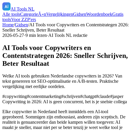
AI Tools NL
Alle tools
CategorieÃ«n
Vergelijkingen
Gidsen
Woordenboek
Gratis
tools
Voor ZZP'ers
Home
/
Gidsen
/
AI Tools voor Copywriters en Contentstrategen 2026:
Sneller Schrijven, Beter Resultaat
2026-05-27
·
9
min lezen
·
AI Tools NL redactie
AI Tools voor Copywriters en
Contentstrategen 2026: Sneller Schrijven,
Beter Resultaat
Welke AI tools gebruiken Nederlandse copywriters in 2026? Van
tekst genereren tot SEO-optimalisatie en A/B-testen. Praktische
vergelijking met eerlijke oordelen.
#
copywriting
#
contentmarketing
#
schrijven
#
chatgpt
#
claude
#
jasper
Copywriting in 2026: AI is geen concurrent, het is je snelste collega
Elke copywriter in Nederland heeft inmiddels een AI-tool
geprobeerd. Sommigen zijn enthousiast, anderen zijn sceptisch. De
realiteit is genuanceerder dan beide kampen willen toegeven:
AI
maakt je sneller, maar niet per se beter
tenzij je weet welke tool je