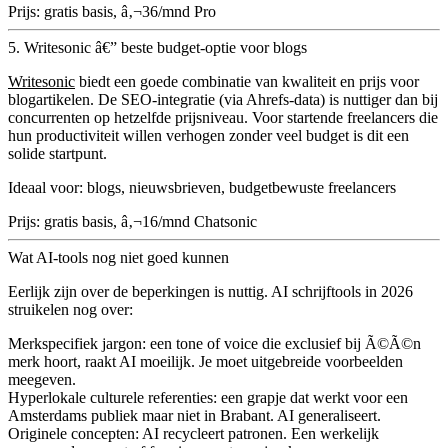
Prijs:
gratis basis, â‚¬36/mnd Pro
5. Writesonic â€” beste budget-optie voor blogs
Writesonic
biedt een goede combinatie van kwaliteit en prijs voor
blogartikelen. De SEO-integratie (via Ahrefs-data) is nuttiger dan bij
concurrenten op hetzelfde prijsniveau. Voor startende freelancers die
hun productiviteit willen verhogen zonder veel budget is dit een
solide startpunt.
Ideaal voor:
blogs, nieuwsbrieven, budgetbewuste freelancers
Prijs:
gratis basis, â‚¬16/mnd Chatsonic
Wat AI-tools nog niet goed kunnen
Eerlijk zijn over de beperkingen is nuttig. AI schrijftools in 2026
struikelen nog over:
Merkspecifiek jargon
: een tone of voice die exclusief bij Ã©Ã©n
merk hoort, raakt AI moeilijk. Je moet uitgebreide voorbeelden
meegeven.
Hyperlokale culturele referenties
: een grapje dat werkt voor een
Amsterdams publiek maar niet in Brabant. AI generaliseert.
Originele concepten
: AI recycleert patronen. Een werkelijk