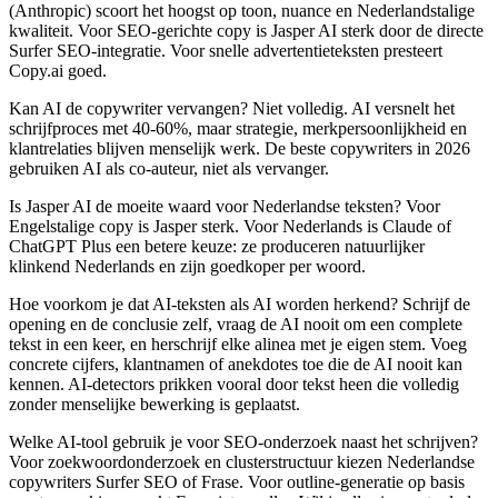
(Anthropic) scoort het hoogst op toon, nuance en Nederlandstalige
kwaliteit. Voor SEO-gerichte copy is Jasper AI sterk door de directe
Surfer SEO-integratie. Voor snelle advertentieteksten presteert
Copy.ai goed.
Kan AI de copywriter vervangen?
Niet volledig. AI versnelt het
schrijfproces met 40-60%, maar strategie, merkpersoonlijkheid en
klantrelaties blijven menselijk werk. De beste copywriters in 2026
gebruiken AI als co-auteur, niet als vervanger.
Is Jasper AI de moeite waard voor Nederlandse teksten?
Voor
Engelstalige copy is Jasper sterk. Voor Nederlands is Claude of
ChatGPT Plus een betere keuze: ze produceren natuurlijker
klinkend Nederlands en zijn goedkoper per woord.
Hoe voorkom je dat AI-teksten als AI worden herkend?
Schrijf de
opening en de conclusie zelf, vraag de AI nooit om een complete
tekst in een keer, en herschrijf elke alinea met je eigen stem. Voeg
concrete cijfers, klantnamen of anekdotes toe die de AI nooit kan
kennen. AI-detectors prikken vooral door tekst heen die volledig
zonder menselijke bewerking is geplaatst.
Welke AI-tool gebruik je voor SEO-onderzoek naast het schrijven?
Voor zoekwoordonderzoek en clusterstructuur kiezen Nederlandse
copywriters Surfer SEO of Frase. Voor outline-generatie op basis