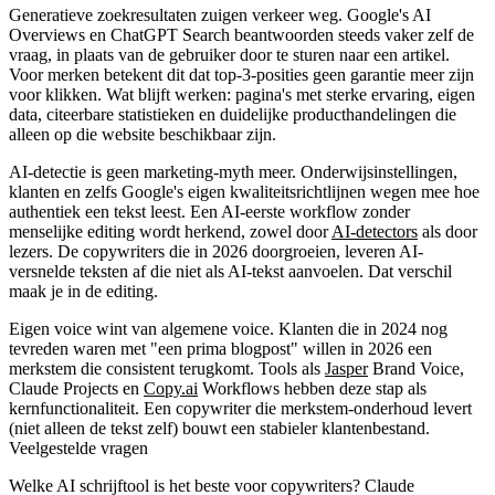
Generatieve zoekresultaten zuigen verkeer weg.
Google's AI
Overviews en ChatGPT Search beantwoorden steeds vaker zelf de
vraag, in plaats van de gebruiker door te sturen naar een artikel.
Voor merken betekent dit dat top-3-posities geen garantie meer zijn
voor klikken. Wat blijft werken: pagina's met sterke ervaring, eigen
data, citeerbare statistieken en duidelijke producthandelingen die
alleen op die website beschikbaar zijn.
AI-detectie is geen marketing-myth meer.
Onderwijsinstellingen,
klanten en zelfs Google's eigen kwaliteitsrichtlijnen wegen mee hoe
authentiek een tekst leest. Een AI-eerste workflow zonder
menselijke editing wordt herkend, zowel door
AI-detectors
als door
lezers. De copywriters die in 2026 doorgroeien, leveren AI-
versnelde teksten af die niet als AI-tekst aanvoelen. Dat verschil
maak je in de editing.
Eigen voice wint van algemene voice.
Klanten die in 2024 nog
tevreden waren met "een prima blogpost" willen in 2026 een
merkstem die consistent terugkomt. Tools als
Jasper
Brand Voice,
Claude Projects en
Copy.ai
Workflows hebben deze stap als
kernfunctionaliteit. Een copywriter die merkstem-onderhoud levert
(niet alleen de tekst zelf) bouwt een stabieler klantenbestand.
Veelgestelde vragen
Welke AI schrijftool is het beste voor copywriters?
Claude