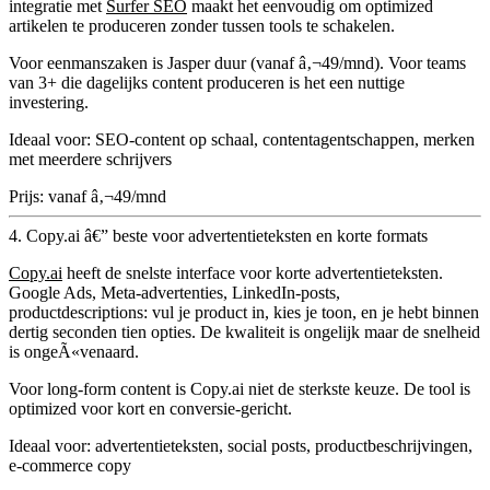
integratie met
Surfer SEO
maakt het eenvoudig om optimized
artikelen te produceren zonder tussen tools te schakelen.
Voor eenmanszaken is Jasper duur (vanaf â‚¬49/mnd). Voor teams
van 3+ die dagelijks content produceren is het een nuttige
investering.
Ideaal voor:
SEO-content op schaal, contentagentschappen, merken
met meerdere schrijvers
Prijs:
vanaf â‚¬49/mnd
4. Copy.ai â€” beste voor advertentieteksten en korte formats
Copy.ai
heeft de snelste interface voor korte advertentieteksten.
Google Ads, Meta-advertenties, LinkedIn-posts,
productdescriptions: vul je product in, kies je toon, en je hebt binnen
dertig seconden tien opties. De kwaliteit is ongelijk maar de snelheid
is ongeÃ«venaard.
Voor long-form content is Copy.ai niet de sterkste keuze. De tool is
optimized voor kort en conversie-gericht.
Ideaal voor:
advertentieteksten, social posts, productbeschrijvingen,
e-commerce copy