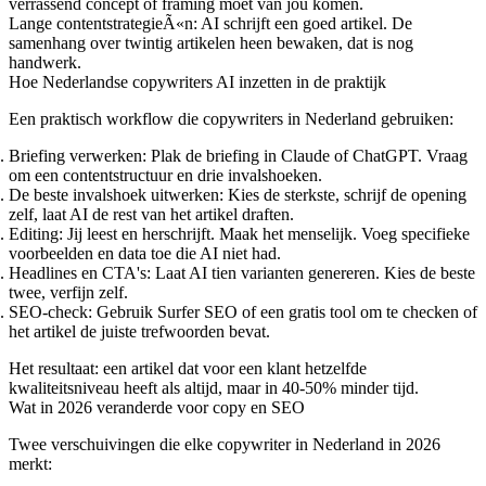
verrassend concept of framing moet van jou komen.
Lange contentstrategieÃ«n
: AI schrijft een goed artikel. De
samenhang over twintig artikelen heen bewaken, dat is nog
handwerk.
Hoe Nederlandse copywriters AI inzetten in de praktijk
Een praktisch workflow die copywriters in Nederland gebruiken:
Briefing verwerken
: Plak de briefing in Claude of ChatGPT. Vraag
om een contentstructuur en drie invalshoeken.
De beste invalshoek uitwerken
: Kies de sterkste, schrijf de opening
zelf, laat AI de rest van het artikel draften.
Editing
: Jij leest en herschrijft. Maak het menselijk. Voeg specifieke
voorbeelden en data toe die AI niet had.
Headlines en CTA's
: Laat AI tien varianten genereren. Kies de beste
twee, verfijn zelf.
SEO-check
: Gebruik Surfer SEO of een gratis tool om te checken of
het artikel de juiste trefwoorden bevat.
Het resultaat: een artikel dat voor een klant hetzelfde
kwaliteitsniveau heeft als altijd, maar in 40-50% minder tijd.
Wat in 2026 veranderde voor copy en SEO
Twee verschuivingen die elke copywriter in Nederland in 2026
merkt: