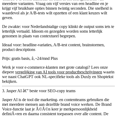
meerdere varianten. Vraag om vijf versies van een headline en je
krijgt vijf bruikbare opties binnen twintig seconden. Die snelheid is
waardevol als je A/B-tests wilt opzetten of een klant keuzes wilt
geven.
De zwakte: voor Nederlandstalige copy klinkt de output soms iets te
letterlijk vertaald. Idioom en gezegden worden soms letterlijk
genomen in plaats van contextueel begrepen.
Ideaal voor:
headline-variaties, A/B-test content, brainstormen,
product descriptions
Prijs:
gratis basis, â‚¬24/mnd Plus
Werk je voor e-commerce-klanten met grote catalogi? Lees onze
diepere
vergelijking van AI tools voor productbeschrijvingen
waarin
we naast ChatGPT ook NL-specifieke tools als Duxly en Shoptekst
bekijken.
3. Jasper AI â€” beste voor SEO-copy teams
Jasper AI is de tool die marketing- en contentteams gebruiken die
met meerdere mensen aan dezelfde brand voice werken. De
Brand
Voice-functie
laat je Ã©Ã©n keer je merkpersoonlijkheid
definiÃ«ren en daarna consistent toepassen over alle content. De