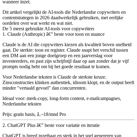
wanneer inzet.
Dit artikel vergelijkt de AI-tools die Nederlandse copywriters en
contentstrategen in 2026 daadwerkelijk gebruiken, met eerlijke
oordelen over wat werkt en wat niet.
De 5 meest gebruikte AI-tools voor copywriters
1. Claude (Anthropic) â€” beste voor toon en nuance
Claude is de AI die copywriters kiezen als kwaliteit boven snelheid
gaat. De sterkte:
toon en register
. Claude snapt het verschil tussen
een DM aan een jonge doelgroep en een jaarverslag voor
investeerders, en past zijn schrijfstijl daar op aan zonder dat je vijf
prompts nodig hebt om bij het goede resultaat te komen.
Voor Nederlandse teksten is Claude de sterkste keuze.
Zinsconstructies klinken authentiek, idioom klopt, en de output heeft
minder "vertaald gevoel" dan concurrenten.
Ideaal voor:
merk-copy, long-form content, e-mailcampagnes,
Nederlandse teksten
Prijs:
gratis basis, â‚¬18/mnd Pro
2. ChatGPT Plus â€” beste voor variatie en iteratie
ChatGPT is breed inzetbaar en sterk in het snel genereren van