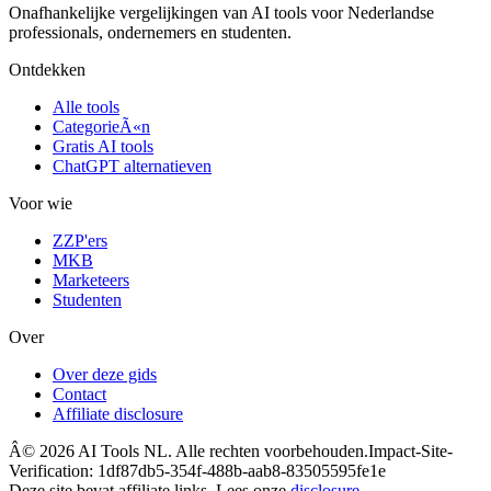
Onafhankelijke vergelijkingen van AI tools voor Nederlandse
professionals, ondernemers en studenten.
Ontdekken
Alle tools
CategorieÃ«n
Gratis AI tools
ChatGPT alternatieven
Voor wie
ZZP'ers
MKB
Marketeers
Studenten
Over
Over deze gids
Contact
Affiliate disclosure
Â©
2026
AI Tools NL. Alle rechten voorbehouden.
Impact-Site-
Verification: 1df87db5-354f-488b-aab8-83505595fe1e
Deze site bevat affiliate links. Lees onze
disclosure
.