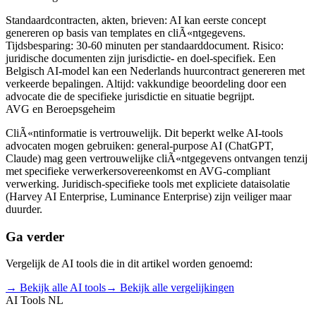
Standaardcontracten, akten, brieven: AI kan eerste concept
genereren op basis van templates en cliÃ«ntgegevens.
Tijdsbesparing: 30-60 minuten per standaarddocument. Risico:
juridische documenten zijn jurisdictie- en doel-specifiek. Een
Belgisch AI-model kan een Nederlands huurcontract genereren met
verkeerde bepalingen. Altijd: vakkundige beoordeling door een
advocate die de specifieke jurisdictie en situatie begrijpt.
AVG en Beroepsgeheim
CliÃ«ntinformatie is vertrouwelijk. Dit beperkt welke AI-tools
advocaten mogen gebruiken: general-purpose AI (ChatGPT,
Claude) mag geen vertrouwelijke cliÃ«ntgegevens ontvangen tenzij
met specifieke verwerkersovereenkomst en AVG-compliant
verwerking. Juridisch-specifieke tools met expliciete dataisolatie
(Harvey AI Enterprise, Luminance Enterprise) zijn veiliger maar
duurder.
Ga verder
Vergelijk de AI tools die in dit artikel worden genoemd:
→ Bekijk alle AI tools
→ Bekijk alle vergelijkingen
AI Tools NL