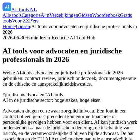
AI Tools NL
Alle tools
CategorieÃ«n
Vergelijkingen
Gidsen
Woordenboek
Gratis
tools
Voor ZZP'ers
Home
/
Gidsen
/
AI tools voor advocaten en juridische professionals in
2026
2026-06-30
·
6
min lezen
·
Redactie AI Tool Hub
AI tools voor advocaten en juridische
professionals in 2026
Welke AI-tools advocaten en juridische professionals in 2026
gebruiken: contract-review, juridisch onderzoek, documentgeneratie
en de ethische en aansprakelijkheidskwesties.
#
juridisch
#
advocaten
#
AI tools
AI in de juridische sector: hoge stakes, hoge eisen
Advocaten dragen een zwaar zorgplichtniveau. Een fout in een
contract of een gemist precedent kan enorme financiele of
persoonlijke gevolgen hebben voor een client. AI kan juridisch werk
ondersteunen -- maar de juridische redenering, de inschatting van
risico's, en de verantwoordelijkheid blijven bij de advocaat. De bar
association en de EU AI Act stellen eisen aan wie aansprakelijk is