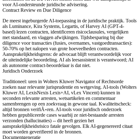
voor AI-ondersteunde juridische advisering.
Contract Review en Due Diligence
De meest ingeburgerde AI-toepassing in de juridische praktijk. Tools
als Luminance, Kira Systems, Legartis, of Harvey AI (GPT-4-
based) lezen contracten, identificeren risicoclausules, vergelijken
met standaard, en vlaggen afwijkingen. Tijdsbesparing bij due
diligence voor transacties (fusies, overnames, vastgoedtransacties):
50-70% op het nalopen van grote hoeveelheden contracten.
Aansprakelijkheidsgrens: de advocaat blijft verantwoordelijk voor
de uiteindelijke beoordeling. AI als leesassistent is verantwoord; AI
als autonome contract-beoordelaar is dat niet.
Juridisch Onderzoek
Traditioneel: uren in Wolters Kluwer Navigator of Rechtsorde
zoeken naar relevante jurisprudentie en wetgeving. AI-tools (Wolters
Kluwer AI, LexisNexis Lexis+AI, vLex Vincent) kunnen in
seconden relevante arresten, wetsartikelen en commentaar
samenbrengen op een zoekvraag in gewone taal. Kwaliteitscheck:
altijd bronnen verifiÃ«ren. AI-tools voor juridisch onderzoek
hebben gepubliceerde cases waarbij ze niet-bestaande arresten
verzonden (hallucinaties) -- dit heeft gezien het
aansprakelijkheidsrisico fatale gevolgen. Elk AI-gegenereerd citaat
moet worden geverifieerd in de bronnen.
Documentgeneratie