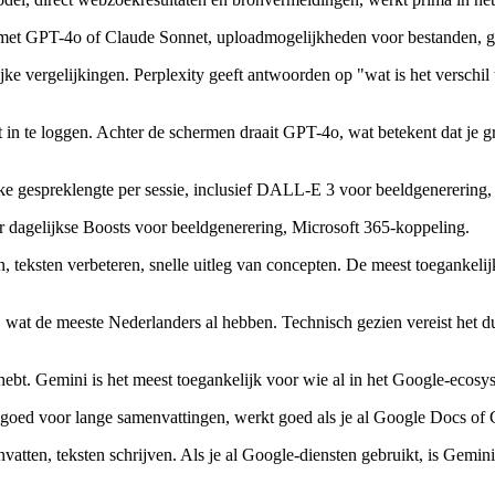
en met GPT-4o of Claude Sonnet, uploadmogelijkheden voor bestanden, 
ke vergelijkingen. Perplexity geeft antwoorden op "wat is het verschil
 in te loggen. Achter de schermen draait GPT-4o, wat betekent dat je gr
jke gespreklengte per sessie, inclusief DALL-E 3 voor beeldgenerering,
er dagelijkse Boosts voor beeldgenerering, Microsoft 365-koppeling.
 teksten verbeteren, snelle uitleg van concepten. De meest toegankelij
at de meeste Nederlanders al hebben. Technisch gezien vereist het dus
 hebt. Gemini is het meest toegankelijk voor wie al in het Google-ecosy
 goed voor lange samenvattingen, werkt goed als je al Google Docs of 
ten, teksten schrijven. Als je al Google-diensten gebruikt, is Gemini d