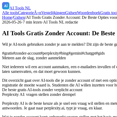
AI Tools NL
Alle tools
CategorieÃ«n
Vergelijkingen
Gidsen
Woordenboek
Gratis too
Home
/
Gidsen
/
AI Tools Gratis Zonder Account: De Beste Opties voo
2026-05-26
·
7
min lezen
·
AI Tools NL redactie
AI Tools Gratis Zonder Account: De Beste
Wil je AI-tools gebruiken zonder je aan te melden? Dit zijn de beste g
#
gratis
#
zonder-account
#
perplexity
#
bing
#
gemini
#
chatgpt
#
gids
Meteen aan de slag, zonder aanmelden
Niet iedereen wil een account aanmaken, een e-mailadres invullen of e
laten samenvatten, en dat moet gewoon kunnen.
Dit overzicht gaat over AI-tools die je zonder account of met een opt
registratie de moeite waard is. Studenten die AI willen inzetten voor 
De beste gratis AI-tools zonder verplicht account
Perplexity AI: vragen stellen zonder drempel
Perplexity AI is de beste keuze als je snel een vraag wil stellen en m
antwoorden. Je gaat naar perplexity.ai, typt je vraag, en klaar.
Wat je zonder account kunt: onbeperkt vragen stellen met het basis-m