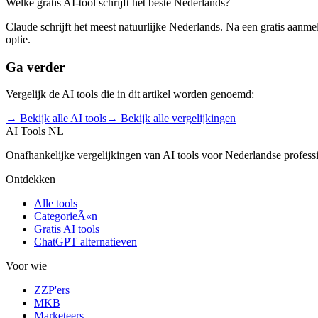
Welke gratis AI-tool schrijft het beste Nederlands?
Claude schrijft het meest natuurlijke Nederlands. Na een gratis aanme
optie.
Ga verder
Vergelijk de AI tools die in dit artikel worden genoemd:
→ Bekijk alle AI tools
→ Bekijk alle vergelijkingen
AI Tools NL
Onafhankelijke vergelijkingen van AI tools voor Nederlandse profess
Ontdekken
Alle tools
CategorieÃ«n
Gratis AI tools
ChatGPT alternatieven
Voor wie
ZZP'ers
MKB
Marketeers