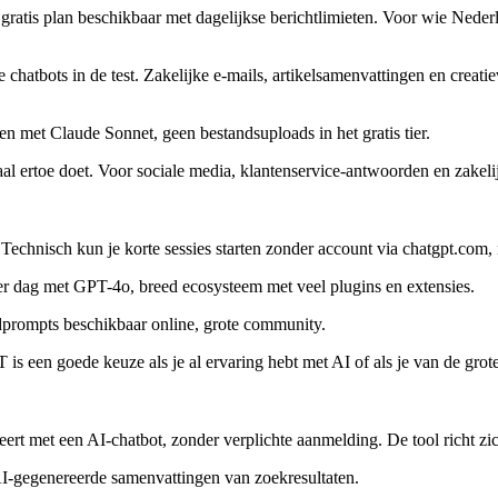
gratis plan beschikbaar met dagelijkse berichtlimieten. Voor wie Nederl
 chatbots in de test. Zakelijke e-mails, artikelsamenvattingen en creatie
ken met Claude Sonnet, geen bestandsuploads in het gratis tier.
ftaal ertoe doet. Voor sociale media, klantenservice-antwoorden en zake
echnisch kun je korte sessies starten zonder account via chatgpt.com, m
per dag met GPT-4o, breed ecosysteem met veel plugins en extensies.
ldprompts beschikbaar online, grote community.
 een goede keuze als je al ervaring hebt met AI of als je van de grote 
rt met een AI-chatbot, zonder verplichte aanmelding. De tool richt zic
AI-gegenereerde samenvattingen van zoekresultaten.