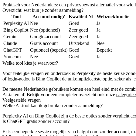
Praktisch voor Nederlanders: een privacybewust alternatief voor wie 
Overzicht: wat kun je zonder aanmelding?
Tool
Account nodig?
Kwaliteit NL
Webzoekfunctie
Perplexity AI
Nee
Goed
Ja
Bing Copilot
Nee (optioneel)
Zeer goed
Ja
Gemini
Google-account
Zeer goed
Ja
Claude
Gratis account
Uitstekend
Nee
ChatGPT
Optioneel (beperkt)
Goed
Beperkt
You.com
Nee
Goed
Ja
Welke tool kies je waarvoor?
Voor feitelijke vragen en onderzoek is Perplexity de beste keuze zon
of login-gedoe is Bing Copilot de unkomplizieertste optie, zeker als j
De meeste Nederlandse gebruikers komen een heel eind met de combin
AI-taken af. Bekijk voor een completer overzicht ook onze
categorie 
Veelgestelde vragen
Welke AI-tool kan ik gebruiken zonder aanmelding?
Perplexity AI en Bing Copilot zijn de beste opties zonder verplicht a
Is ChatGPT gratis zonder account?
Er is een beperkte sessie mogelijk via chatgpt.com zonder account, maar