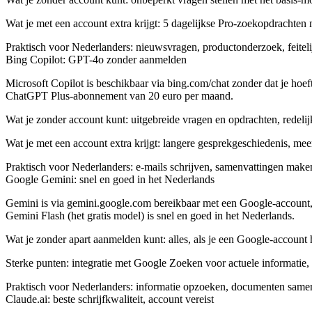
Wat je met een account extra krijgt: 5 dagelijkse Pro-zoekopdracht
Praktisch voor Nederlanders: nieuwsvragen, productonderzoek, feitelij
Bing Copilot: GPT-4o zonder aanmelden
Microsoft Copilot is beschikbaar via bing.com/chat zonder dat je hoeft
ChatGPT Plus-abonnement van 20 euro per maand.
Wat je zonder account kunt: uitgebreide vragen en opdrachten, redeli
Wat je met een account extra krijgt: langere gesprekgeschiedenis, me
Praktisch voor Nederlanders: e-mails schrijven, samenvattingen maken,
Google Gemini: snel en goed in het Nederlands
Gemini is via gemini.google.com bereikbaar met een Google-account, w
Gemini Flash (het gratis model) is snel en goed in het Nederlands.
Wat je zonder apart aanmelden kunt: alles, als je een Google-account
Sterke punten: integratie met Google Zoeken voor actuele informatie,
Praktisch voor Nederlanders: informatie opzoeken, documenten samenvat
Claude.ai: beste schrijfkwaliteit, account vereist