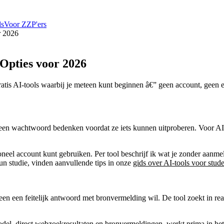
ls
Voor ZZP'ers
r 2026
 Opties voor 2026
ratis AI-tools waarbij je meteen kunt beginnen â€” geen account, geen e
en wachtwoord bedenken voordat ze iets kunnen uitproberen. Voor AI-too
ioneel account kunt gebruiken. Per tool beschrijf ik wat je zonder aanm
hun studie, vinden aanvullende tips in onze
gids over AI-tools voor stud
eteen een feitelijk antwoord met bronvermelding wil. De tool zoekt in re
odel, direct webzoekresultaten en bronvermeldingen, werkt prima in he