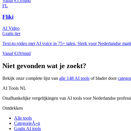
Vanaf €13/mnd
FL
Fliki
AI Video
Gratis tier
Text-to-video met AI voice in 75+ talen. Sterk voor Nederlandse markt
Vanaf €19/mnd
Niet gevonden wat je zoekt?
Bekijk onze complete lijst van
alle
148
AI tools
of blader door
catego
AI Tools NL
Onafhankelijke vergelijkingen van AI tools voor Nederlandse profess
Ontdekken
Alle tools
CategorieÃ«n
Gratis AI tools