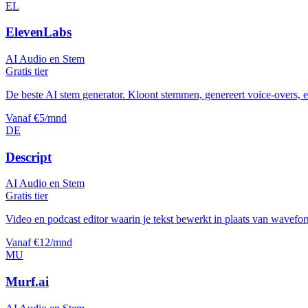
EL
ElevenLabs
AI Audio en Stem
Gratis tier
De beste AI stem generator. Kloont stemmen, genereert voice-overs, 
Vanaf €5/mnd
DE
Descript
AI Audio en Stem
Gratis tier
Video en podcast editor waarin je tekst bewerkt in plaats van wavefo
Vanaf €12/mnd
MU
Murf.ai