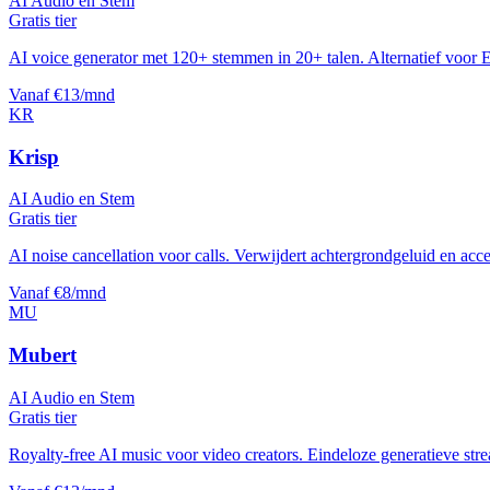
AI Audio en Stem
Gratis tier
AI voice generator met 120+ stemmen in 20+ talen. Alternatief voor 
Vanaf €13/mnd
KR
Krisp
AI Audio en Stem
Gratis tier
AI noise cancellation voor calls. Verwijdert achtergrondgeluid en accen
Vanaf €8/mnd
MU
Mubert
AI Audio en Stem
Gratis tier
Royalty-free AI music voor video creators. Eindeloze generatieve str