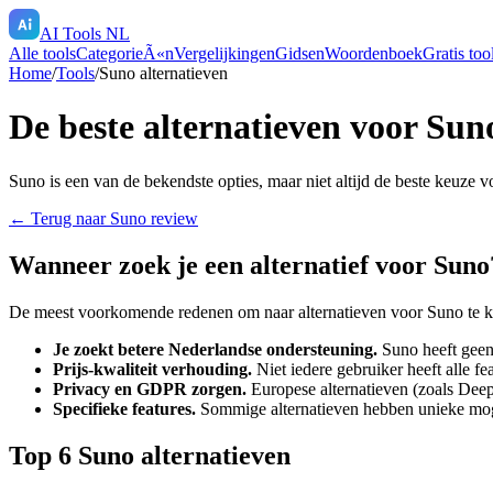
AI Tools NL
Alle tools
CategorieÃ«n
Vergelijkingen
Gidsen
Woordenboek
Gratis too
Home
/
Tools
/
Suno
alternatieven
De beste alternatieven voor
Sun
Suno
is een van de bekendste opties, maar niet altijd de beste keuze v
← Terug naar
Suno
review
Wanneer zoek je een alternatief voor
Suno
De meest voorkomende redenen om naar alternatieven voor
Suno
te k
Je zoekt betere Nederlandse ondersteuning.
Suno
heeft geen 
Prijs-kwaliteit verhouding.
Niet iedere gebruiker heeft alle f
Privacy en GDPR zorgen.
Europese alternatieven (zoals Deep
Specifieke features.
Sommige alternatieven hebben unieke mo
Top
6
Suno
alternatieven