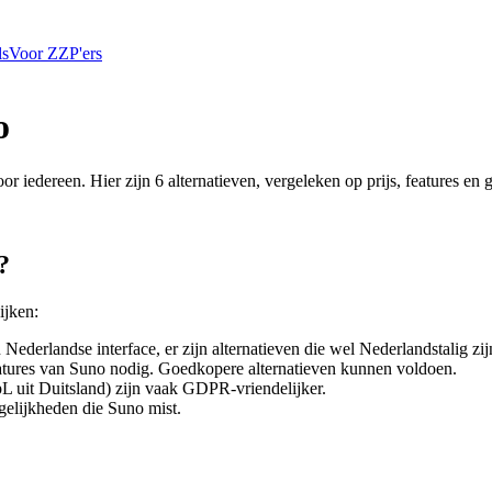
ls
Voor ZZP'ers
o
oor iedereen. Hier zijn
6
alternatieven, vergeleken op prijs, features en
?
ijken:
Nederlandse interface, er zijn alternatieven die wel Nederlandstalig zij
eatures van
Suno
nodig. Goedkopere alternatieven kunnen voldoen.
L uit Duitsland) zijn vaak GDPR-vriendelijker.
gelijkheden die
Suno
mist.