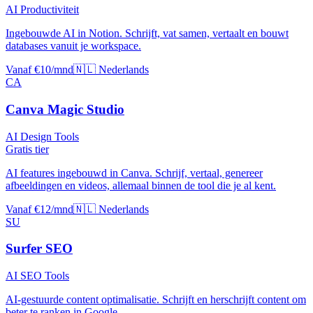
AI Productiviteit
Ingebouwde AI in Notion. Schrijft, vat samen, vertaalt en bouwt
databases vanuit je workspace.
Vanaf €10/mnd
🇳🇱 Nederlands
CA
Canva Magic Studio
AI Design Tools
Gratis tier
AI features ingebouwd in Canva. Schrijf, vertaal, genereer
afbeeldingen en videos, allemaal binnen de tool die je al kent.
Vanaf €12/mnd
🇳🇱 Nederlands
SU
Surfer SEO
AI SEO Tools
AI-gestuurde content optimalisatie. Schrijft en herschrijft content om
beter te ranken in Google.