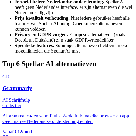
Je zoekt betere Nederlandse ondersteuning.
Spellar AI
heeft geen Nederlandse interface, er zijn alternatieven die wel
Nederlandstalig zijn.
Prijs-kwaliteit verhouding.
Niet iedere gebruiker heeft alle
features van
Spellar AI
nodig. Goedkopere alternatieven
kunnen voldoen.
Privacy en GDPR zorgen.
Europese alternatieven (zoals
DeepL uit Duitsland) zijn vaak GDPR-vriendelijker.
Specifieke features.
Sommige alternatieven hebben unieke
mogelijkheden die
Spellar AI
mist.
Top
6
Spellar AI
alternatieven
GR
Grammarly
AI Schrijfhulp
Gratis tier
AI grammatica- en schrijfhulp. Werkt in bijna elke browser en app.
Geen native Nederlandse ondersteuning echter.
Vanaf €12/mnd