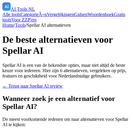
AI Tools NL
Alle tools
CategorieÃ«n
Vergelijkingen
Gidsen
Woordenboek
Gratis
tools
Voor ZZP'ers
Home
/
Tools
/
Spellar AI
alternatieven
De beste alternatieven voor
Spellar AI
Spellar AI
is een van de bekendste opties, maar niet altijd de beste
keuze voor iedereen. Hier zijn
6
alternatieven, vergeleken op prijs,
features en geschiktheid voor Nederlandstalige gebruikers.
← Terug naar
Spellar AI
review
Wanneer zoek je een alternatief voor
Spellar AI
?
De meest voorkomende redenen om naar alternatieven voor
Spellar
AI
te kijken: