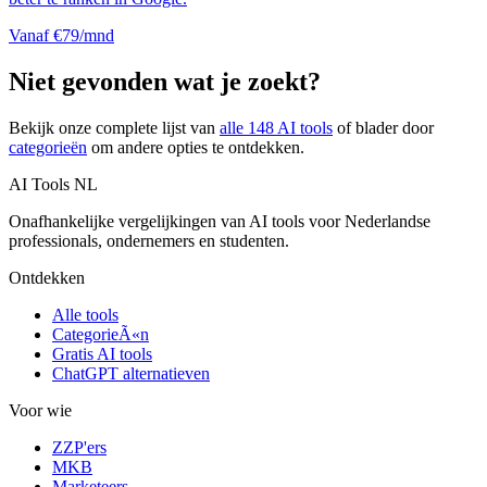
Vanaf €79/mnd
Niet gevonden wat je zoekt?
Bekijk onze complete lijst van
alle
148
AI tools
of blader door
categorieën
om andere opties te ontdekken.
AI Tools NL
Onafhankelijke vergelijkingen van AI tools voor Nederlandse
professionals, ondernemers en studenten.
Ontdekken
Alle tools
CategorieÃ«n
Gratis AI tools
ChatGPT alternatieven
Voor wie
ZZP'ers
MKB
Marketeers