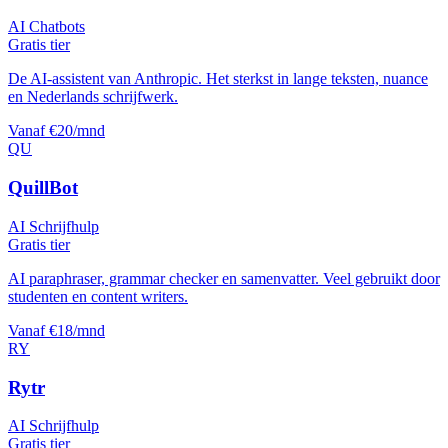
AI Chatbots
Gratis tier
De AI-assistent van Anthropic. Het sterkst in lange teksten, nuance
en Nederlands schrijfwerk.
Vanaf €20/mnd
QU
QuillBot
AI Schrijfhulp
Gratis tier
AI paraphraser, grammar checker en samenvatter. Veel gebruikt door
studenten en content writers.
Vanaf €18/mnd
RY
Rytr
AI Schrijfhulp
Gratis tier