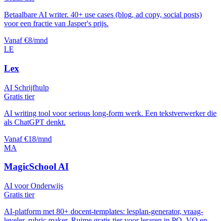
Betaalbare AI writer. 40+ use cases (blog, ad copy, social posts)
voor een fractie van Jasper's prijs.
Vanaf €8/mnd
LE
Lex
AI Schrijfhulp
Gratis tier
AI writing tool voor serious long-form werk. Een tekstverwerker die
als ChatGPT denkt.
Vanaf €18/mnd
MA
MagicSchool AI
AI voor Onderwijs
Gratis tier
AI-platform met 80+ docent-templates: lesplan-generator, vraag-
leveler, rubric maker. Ruime gratis tier voor leraren in PO, VO en