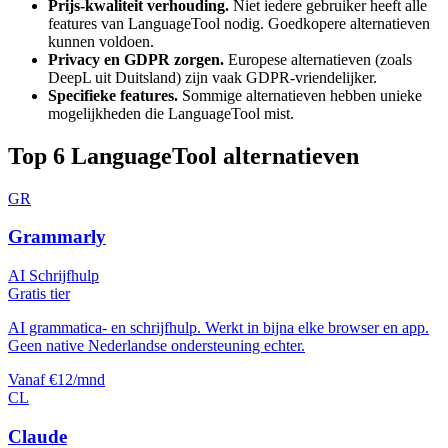
Prijs-kwaliteit verhouding.
Niet iedere gebruiker heeft alle
features van
LanguageTool
nodig. Goedkopere alternatieven
kunnen voldoen.
Privacy en GDPR zorgen.
Europese alternatieven (zoals
DeepL uit Duitsland) zijn vaak GDPR-vriendelijker.
Specifieke features.
Sommige alternatieven hebben unieke
mogelijkheden die
LanguageTool
mist.
Top
6
LanguageTool
alternatieven
GR
Grammarly
AI Schrijfhulp
Gratis tier
AI grammatica- en schrijfhulp. Werkt in bijna elke browser en app.
Geen native Nederlandse ondersteuning echter.
Vanaf €12/mnd
CL
Claude