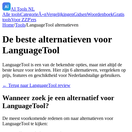
AI Tools NL
Alle tools
CategorieÃ«n
Vergelijkingen
Gidsen
Woordenboek
Gratis
tools
Voor ZZP'ers
Home
/
Tools
/
LanguageTool
alternatieven
De beste alternatieven voor
LanguageTool
LanguageTool
is een van de bekendste opties, maar niet altijd de
beste keuze voor iedereen. Hier zijn
6
alternatieven, vergeleken op
prijs, features en geschiktheid voor Nederlandstalige gebruikers.
← Terug naar
LanguageTool
review
Wanneer zoek je een alternatief voor
LanguageTool
?
De meest voorkomende redenen om naar alternatieven voor
LanguageTool
te kijken: