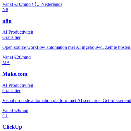
Vanaf €10/mnd
🇳🇱 Nederlands
N8
n8n
AI Productiviteit
Gratis tier
Open-source workflow automation met AI ingebouwd. Zelf te hosten vo
Vanaf €20/mnd
MA
Make.com
AI Productiviteit
Gratis tier
Visual no-code automation platform met AI scenarios. Gebruiksvriende
Vanaf €9/mnd
CL
ClickUp