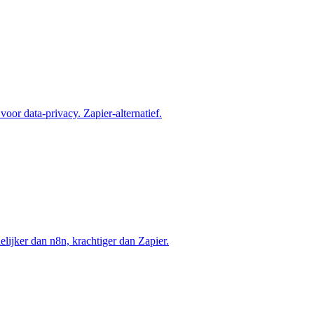
or data-privacy. Zapier-alternatief.
lijker dan n8n, krachtiger dan Zapier.