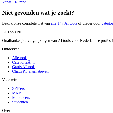
Vanaf €18/mnd
Niet gevonden wat je zoekt?
Bekijk onze complete lijst van
alle
147
AI tools
of blader door
catego
AI Tools NL
Onafhankelijke vergelijkingen van AI tools voor Nederlandse profess
Ontdekken
Alle tools
CategorieÃ«n
Gratis AI tools
ChatGPT alternatieven
Voor wie
ZZP'ers
MKB
Marketeers
Studenten
Over