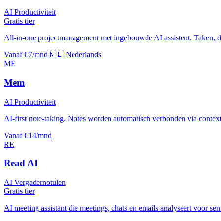
AI Productiviteit
Gratis tier
All-in-one projectmanagement met ingebouwde AI assistent. Taken, d
Vanaf €7/mnd
🇳🇱 Nederlands
ME
Mem
AI Productiviteit
AI-first note-taking. Notes worden automatisch verbonden via contex
Vanaf €14/mnd
RE
Read AI
AI Vergadernotulen
Gratis tier
AI meeting assistant die meetings, chats en emails analyseert voor sen