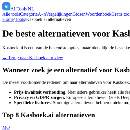
AI Tools NL
Alle tools
CategorieÃ«n
Vergelijkingen
Gidsen
Woordenboek
Gratis too
Home
/
Tools
/
Kasboek.ai
alternatieven
De beste alternatieven voor
Kasb
Kasboek.ai
is een van de bekendste opties, maar niet altijd de beste k
← Terug naar
Kasboek.ai
review
Wanneer zoek je een alternatief voor
Kasb
De meest voorkomende redenen om naar alternatieven voor
Kasboek.
Prijs-kwaliteit verhouding.
Niet iedere gebruiker heeft alle f
Privacy en GDPR zorgen.
Europese alternatieven (zoals Deep
Specifieke features.
Sommige alternatieven hebben unieke mo
Top
8
Kasboek.ai
alternatieven
MO