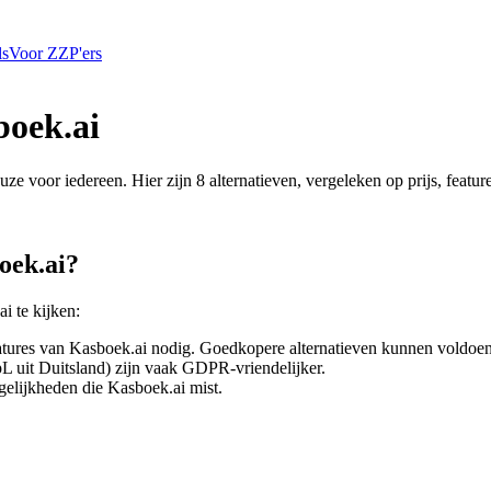
ls
Voor ZZP'ers
oek.ai
euze voor iedereen. Hier zijn
8
alternatieven, vergeleken op prijs, featu
oek.ai
?
ai
te kijken:
eatures van
Kasboek.ai
nodig. Goedkopere alternatieven kunnen voldoen
L uit Duitsland) zijn vaak GDPR-vriendelijker.
gelijkheden die
Kasboek.ai
mist.