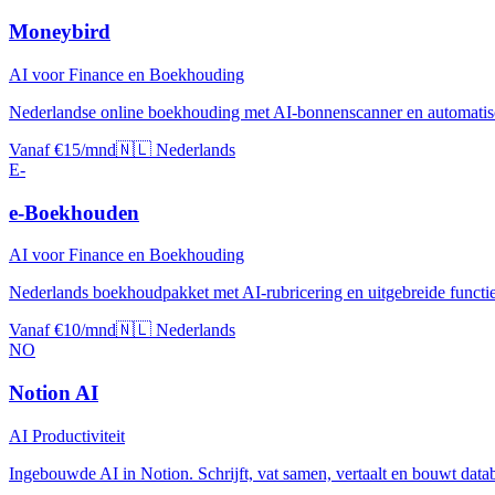
Moneybird
AI voor Finance en Boekhouding
Nederlandse online boekhouding met AI-bonnenscanner en automati
Vanaf €15/mnd
🇳🇱 Nederlands
E-
e-Boekhouden
AI voor Finance en Boekhouding
Nederlands boekhoudpakket met AI-rubricering en uitgebreide functi
Vanaf €10/mnd
🇳🇱 Nederlands
NO
Notion AI
AI Productiviteit
Ingebouwde AI in Notion. Schrijft, vat samen, vertaalt en bouwt data