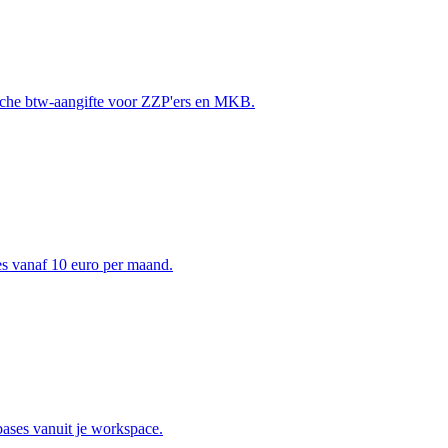
sche btw-aangifte voor ZZP'ers en MKB.
es vanaf 10 euro per maand.
bases vanuit je workspace.