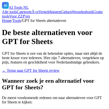
AI Tools NL
Alle tools
CategorieÃ«n
Vergelijkingen
Gidsen
Woordenboek
Gratis
tools
Voor ZZP'ers
Home
/
Tools
/
GPT for Sheets
alternatieven
De beste alternatieven voor
GPT for Sheets
GPT for Sheets
is een van de bekendste opties, maar niet altijd de
beste keuze voor iedereen. Hier zijn
7
alternatieven, vergeleken op
prijs, features en geschiktheid voor Nederlandstalige gebruikers.
← Terug naar
GPT for Sheets
review
Wanneer zoek je een alternatief voor
GPT for Sheets
?
De meest voorkomende redenen om naar alternatieven voor
GPT
for Sheets
te kijken: