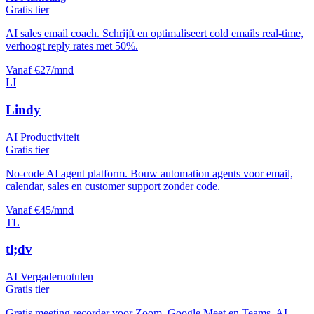
Gratis tier
AI sales email coach. Schrijft en optimaliseert cold emails real-time,
verhoogt reply rates met 50%.
Vanaf €27/mnd
LI
Lindy
AI Productiviteit
Gratis tier
No-code AI agent platform. Bouw automation agents voor email,
calendar, sales en customer support zonder code.
Vanaf €45/mnd
TL
tl;dv
AI Vergadernotulen
Gratis tier
Gratis meeting recorder voor Zoom, Google Meet en Teams. AI