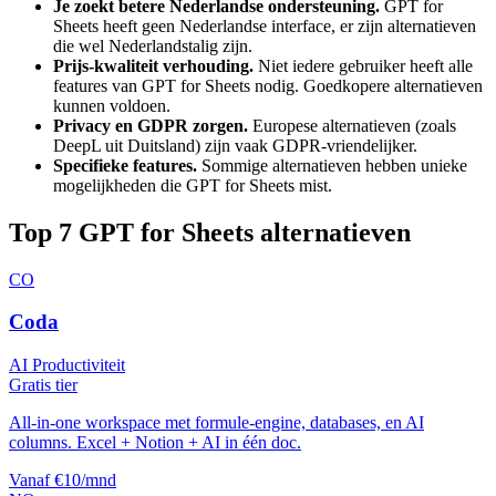
Je zoekt betere Nederlandse ondersteuning.
GPT for
Sheets
heeft geen Nederlandse interface, er zijn alternatieven
die wel Nederlandstalig zijn.
Prijs-kwaliteit verhouding.
Niet iedere gebruiker heeft alle
features van
GPT for Sheets
nodig. Goedkopere alternatieven
kunnen voldoen.
Privacy en GDPR zorgen.
Europese alternatieven (zoals
DeepL uit Duitsland) zijn vaak GDPR-vriendelijker.
Specifieke features.
Sommige alternatieven hebben unieke
mogelijkheden die
GPT for Sheets
mist.
Top
7
GPT for Sheets
alternatieven
CO
Coda
AI Productiviteit
Gratis tier
All-in-one workspace met formule-engine, databases, en AI
columns. Excel + Notion + AI in één doc.
Vanaf €10/mnd