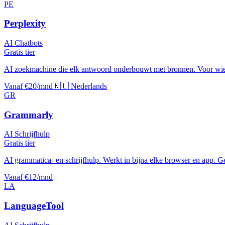
PE
Perplexity
AI Chatbots
Gratis tier
AI zoekmachine die elk antwoord onderbouwt met bronnen. Voor wie n
Vanaf €20/mnd
🇳🇱 Nederlands
GR
Grammarly
AI Schrijfhulp
Gratis tier
AI grammatica- en schrijfhulp. Werkt in bijna elke browser en app. G
Vanaf €12/mnd
LA
LanguageTool