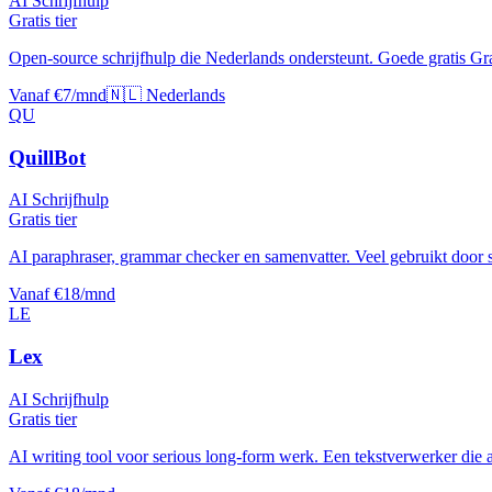
AI Schrijfhulp
Gratis tier
Open-source schrijfhulp die Nederlands ondersteunt. Goede gratis Gr
Vanaf €7/mnd
🇳🇱 Nederlands
QU
QuillBot
AI Schrijfhulp
Gratis tier
AI paraphraser, grammar checker en samenvatter. Veel gebruikt door s
Vanaf €18/mnd
LE
Lex
AI Schrijfhulp
Gratis tier
AI writing tool voor serious long-form werk. Een tekstverwerker die