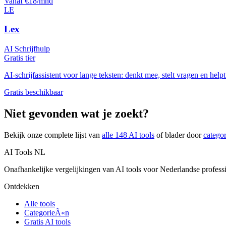
Vanaf €18/mnd
LE
Lex
AI Schrijfhulp
Gratis tier
AI-schrijfassistent voor lange teksten: denkt mee, stelt vragen en help
Gratis beschikbaar
Niet gevonden wat je zoekt?
Bekijk onze complete lijst van
alle
148
AI tools
of blader door
catego
AI Tools NL
Onafhankelijke vergelijkingen van AI tools voor Nederlandse profess
Ontdekken
Alle tools
CategorieÃ«n
Gratis AI tools