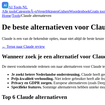
AI Tools NL
Alle tools
CategorieÃ«n
Vergelijkingen
Gidsen
Woordenboek
Gratis too
Home
/
Tools
/
Claude
alternatieven
De beste alternatieven voor
Cla
Claude
is een van de bekendste opties, maar niet altijd de beste keuze
← Terug naar
Claude
review
Wanneer zoek je een alternatief voor
Clau
De meest voorkomende redenen om naar alternatieven voor
Claude
te
Je zoekt betere Nederlandse ondersteuning.
Claude
heeft gee
Prijs-kwaliteit verhouding.
Niet iedere gebruiker heeft alle f
Privacy en GDPR zorgen.
Europese alternatieven (zoals Deep
Specifieke features.
Sommige alternatieven hebben unieke mo
Top
6
Claude
alternatieven