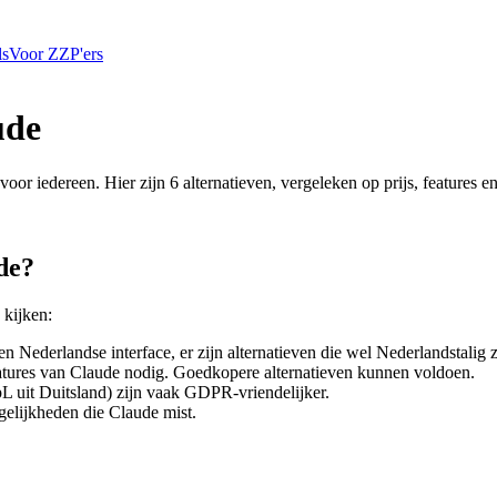
ls
Voor ZZP'ers
ude
 voor iedereen. Hier zijn
6
alternatieven, vergeleken op prijs, features 
de
?
 kijken:
n Nederlandse interface, er zijn alternatieven die wel Nederlandstalig z
eatures van
Claude
nodig. Goedkopere alternatieven kunnen voldoen.
L uit Duitsland) zijn vaak GDPR-vriendelijker.
gelijkheden die
Claude
mist.